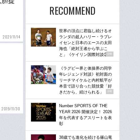
大胆提
RECOMMEND
世界の頂点に君臨し続けるオ
2021/11/14
ランダの超人ハリー・ラブレ
イセンと日本のエースの太田
海也「絶対王者から学ぶこ
と」《ケイリン国際対談②》
PR
《ラグビー界と体操界の同学
年レジェンド対談》初対面の
リーチマイケルと内村航平が
本音で語り合った競技愛「好
きだから、続けられる」
PR
Number SPORTS OF THE
2019/11/30
YEAR 2026 開催決定！ 2026
年を代表するアスリートを表
彰
38歳でも進化を続ける篠山竜