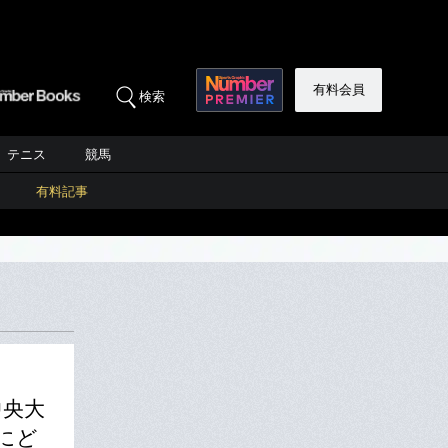
有料会員
検索
テニス
競馬
有料記事
中央大
にど