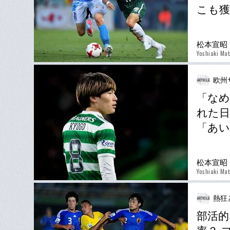
こも
松本宣昭
Yoshiaki Ma
欧州
「なめ
れた日
「あ
松本宣昭
Yoshiaki Ma
熱狂
部活的