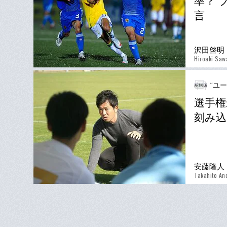
率？ 
言
沢田啓明
Hiroaki Saw
“ユ
選手権
刻み込
安藤隆人
Takahito An