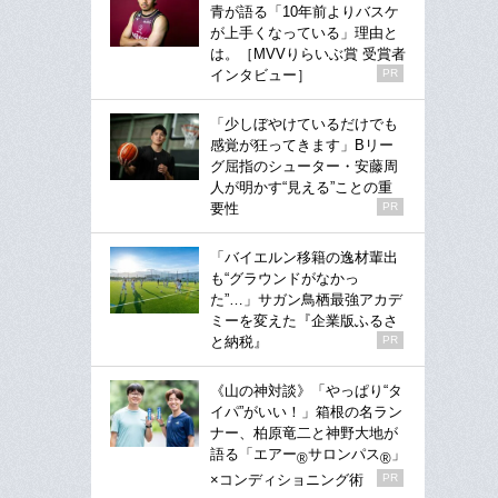
青が語る「10年前よりバスケ
が上手くなっている」理由と
は。［MVVりらいぶ賞 受賞者
インタビュー］
PR
「少しぼやけているだけでも
感覚が狂ってきます」Bリー
グ屈指のシューター・安藤周
人が明かす“見える”ことの重
要性
PR
「バイエルン移籍の逸材輩出
も“グラウンドがなかっ
た”…」サガン鳥栖最強アカデ
ミーを変えた『企業版ふるさ
と納税』
PR
《山の神対談》「やっぱり“タ
イパ”がいい！」箱根の名ラン
ナー、柏原竜二と神野大地が
語る「エアー
サロンパス
」
®
®
×コンディショニング術
PR