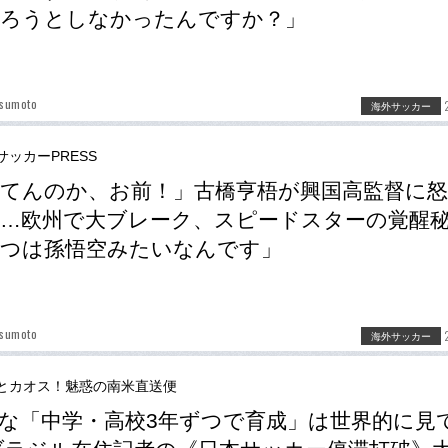
獲ろうとしなかったんですか？」
tsumoto
海外サッカー
サッカーPRESS
てんのか、お前！」古橋亨梧が興国高監督に
…欧州で大ブレーク、スピードスターの覚醒
いつは孫悟空みたいなんです」
tsumoto
海外サッカー
とカオス！魅惑の南米直送便
な「中学・高校3年ずつで育成」は世界的に見