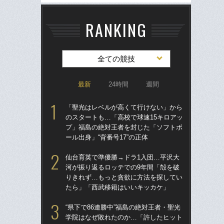
RANKING
全ての競技
最新
24時間
週間
「聖光はレベルが高くて行けない」から
「
のスタートも…「高校で球速15キロアッ
のス
プ」福島の絶対王者を封じた「ソフトボ
プ
ール出身」“背番号17”の正体
ール
仙台育英で準優勝→ドラ1入団…平沢大
ド
河が振り返るロッテでの9年間「殻を破
翔平
りきれず…もっと貪欲に方法を探してい
も…
たら」「西武移籍はいいキッカケ」
サ
“県下で86連勝中”福島の絶対王者・聖光
「
学院はなぜ敗れたのか…「許したヒット
璃