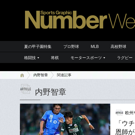
夏の甲子園特集
プロ野球
MLB
高校野球
格闘技
将棋
モータースポーツ
ラグビー
内野智章
関連記事
内野智章
欧州
「ウチ
恩師が