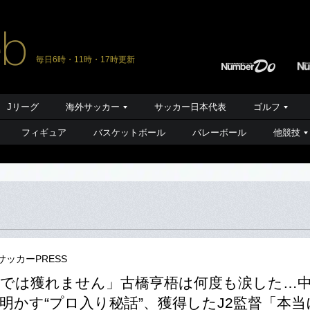
毎日6時・11時・17時更新
Jリーグ
海外サッカー
サッカー日本代表
ゴルフ
フィギュア
バスケットボール
バレーボール
他競技
サッカーPRESS
では獲れません」古橋亨梧は何度も涙した…
明かす“プロ入り秘話”、獲得したJ2監督「本当