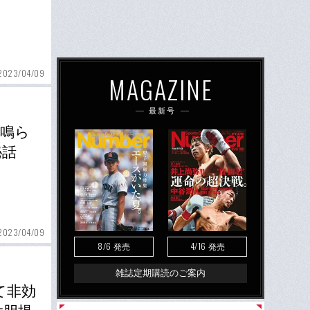
2023/04/09
MAGAZINE
最新号
怒鳴ら
秘話
2023/04/09
8/6
4/16
発売
発売
雑誌定期購読のご案内
て非効