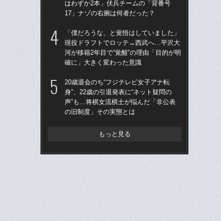
はわずか2本」伏兵チームの「背番号
う“
17」ナゾの右腕は何者だった？
裏
「僕だろうな、と覚悟はしていました」
「
現役ドラフトでロッテ→西武へ…平沢大
公立
河が移籍2年目で“覚醒”の理由「目的が明
でも
確に」大きく変わった意識
は
20歳退会のち“フジテレビ女子アナ転
仙
身”、22歳の引退発表に“ネット疑問の
河
声”も…将棋女流棋士が悩んだ「非公表
り
の旧制度」その実態とは
た
もっと見る