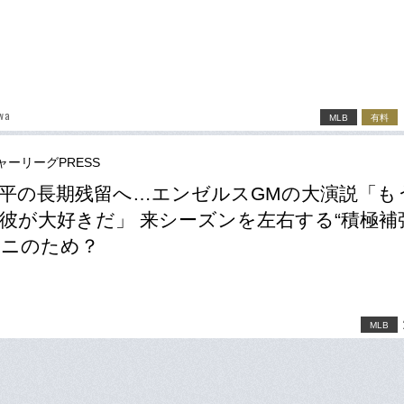
wa
MLB
有料
ャーリーグPRESS
平の長期残留へ…エンゼルスGMの大演説「も
彼が大好きだ」 来シーズンを左右する“積極補
タニのため？
MLB