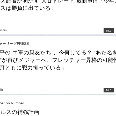
ズ記者が明かす“大谷トレード”最新事情「今年
ルスは勝負に出ている」
kama
MLB
ャーリーグPRESS
平の“エ軍の親友たち”、今何してる？ “あだ名
”が再びメジャーへ、フレッチャー昇格の可能
野ともに戦力揃っている」
ito
MLB
er on Number
ルスの補強計画