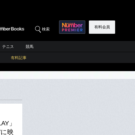
有料会員
検索
テニス
競馬
有料記事
AY」
Vに映