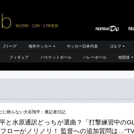
毎日6時・11時・17時更新
Jリーグ
海外サッカー
サッカー日本代表
ゴルフ
フィギュア
バスケットボール
バレーボール
他競技
ビに映らない大谷翔平：番記者日記
平と水原通訳どっちが選曲？「打撃練習中のGL
フローがノリノリ！ 監督への追加質問は…“T