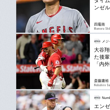
タイム
ンゼ
四竈衛
Mamoru Shi
メジ
大谷翔
た後輩
「内外
斎藤庸裕
Nobuhiro Sa
Numb
エンゼ