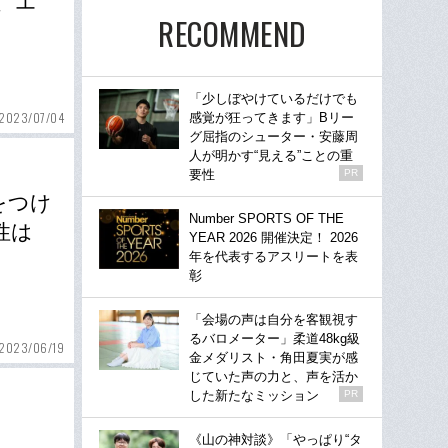
、エ
RECOMMEND
「少しぼやけているだけでも
2023/07/04
感覚が狂ってきます」Bリー
グ屈指のシューター・安藤周
人が明かす“見える”ことの重
要性
PR
をつけ
Number SPORTS OF THE
性は
YEAR 2026 開催決定！ 2026
年を代表するアスリートを表
彰
「会場の声は自分を客観視す
るバロメーター」柔道48kg級
2023/06/19
金メダリスト・角田夏実が感
じていた声の力と、声を活か
した新たなミッション
PR
《山の神対談》「やっぱり“タ