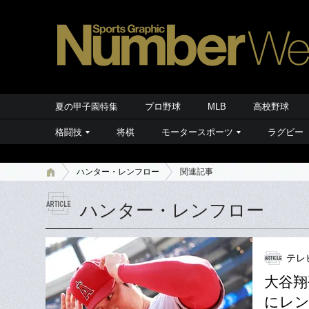
夏の甲子園特集
プロ野球
MLB
高校野球
格闘技
将棋
モータースポーツ
ラグビー
ハンター・レンフロー
関連記事
ハンター・レンフロー
テレ
大谷翔
にレン