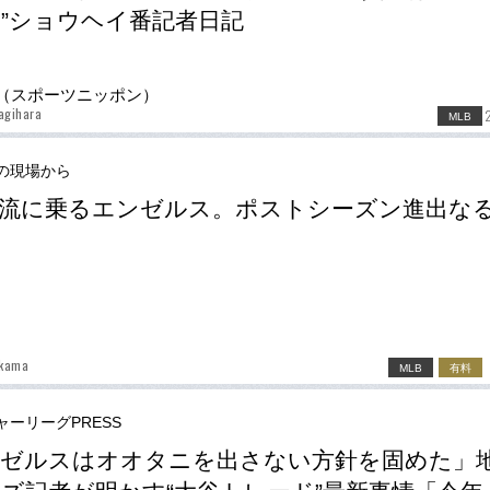
”ショウヘイ番記者日記
（スポーツニッポン）
agihara
MLB
の現場から
流に乗るエンゼルス。ポストシーズン進出な
kama
MLB
有料
ャーリーグPRESS
ゼルスはオオタニを出さない方針を固めた」地