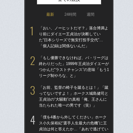
最新
24時間
週間
「おい、ノーヒットだぞ？」落合博満よ
「ア
り前にダイエー王貞治が決断してい
球
た“日本シリーズで無安打投手交代”…
す“
「個人記録は関係ないんだ」
た…
らD
「もし優勝できなければ、パ・リーグは
終わりだった」1999年王貞治ダイエーが
「
つかんだ“ラストチャンス”の意味「もう1
で
リーグ制やろな、と」
を
は
「お前、監督の椅子を蹴るとは！」「蹴
ってないですよ！」ホークス城島健司と
「
王貞治の“大騒動”の真相「俺、王さんに
コー
当たられた唯一の男です（笑）」
人に
で
「僕を4番から外してください」ホーク
ス小久保裕紀“選手人生最大の危機”に王
祖父
貞治は何と答えたか…「あれで逃げてい
北