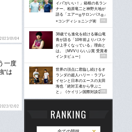
イパ”がいい！」箱根の名ラン
ナー、柏原竜二と神野大地が
語る「エアー
サロンパス
」
®
®
×コンディショニング術
PR
38歳でも進化を続ける篠山竜
2023/01/04
青が語る「10年前よりバスケ
が上手くなっている」理由と
は。［MVVりらいぶ賞 受賞者
インタビュー］
PR
う一度
世界の頂点に君臨し続けるオ
強”は
ランダの超人ハリー・ラブレ
イセンと日本のエースの太田
海也「絶対王者から学ぶこ
と」《ケイリン国際対談②》
PR
2022/12/02
RANKING
全ての競技