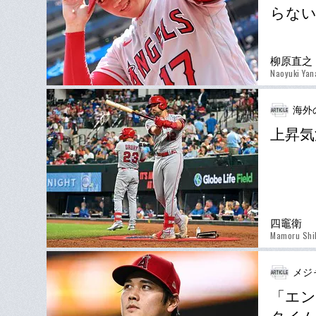
らない
柳原直之
Naoyuki Yan
海外
上昇気
四竈衛
Mamoru Shi
メジ
「エン