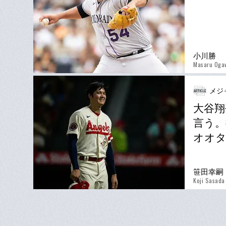
小川勝
Masaru Oga
メジ
大谷翔
言う。
オオ
笹田幸嗣
Koji Sasada