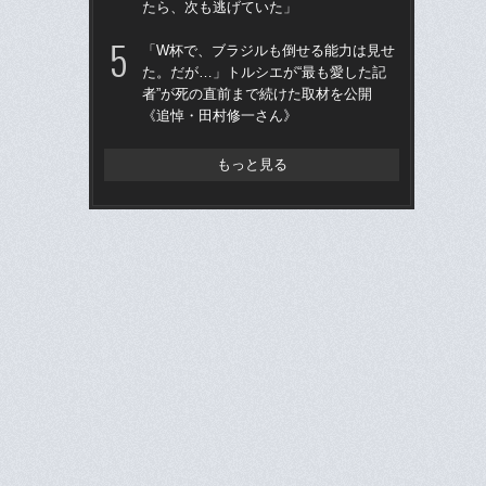
たら、次も逃げていた」
へ？
ブレ
「W杯で、ブラジルも倒せる能力は見せ
た。だが…」トルシエが“最も愛した記
「
者”が死の直前まで続けた取材を公開
です
《追悼・田村修一さん》
治
「
もっと見る