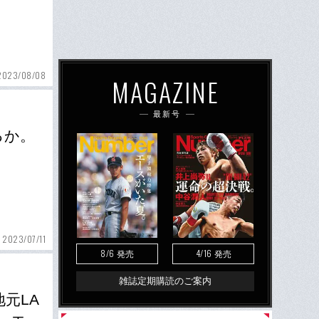
2023/08/08
MAGAZINE
最新号
るか。
2023/07/11
8/6
4/16
発売
発売
雑誌定期購読のご案内
元LA