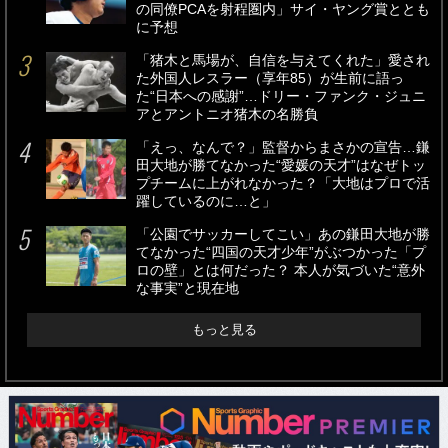
の同僚PCAを射程圏内」サイ・ヤング賞ととも
に予想
「猪木と馬場が、自信を与えてくれた」愛され
た外国人レスラー（享年85）が生前に語っ
た“日本への感謝”…ドリー・ファンク・ジュニ
アとアントニオ猪木の名勝負
「えっ、なんで？」監督からまさかの宣告…鎌
田大地が勝てなかった“愛媛の天才”はなぜトッ
プチームに上がれなかった？「大地はプロで活
躍しているのに…と」
「公園でサッカーしてこい」あの鎌田大地が勝
てなかった“四国の天才少年”がぶつかった「プ
ロの壁」とは何だった？ 本人が気づいた“意外
な事実”と現在地
もっと見る