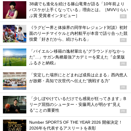
38歳でも進化を続ける篠山竜青が語る「10年前より
バスケが上手くなっている」理由とは。［MVVりらい
ぶ賞 受賞者インタビュー］
PR
《ラグビー界と体操界の同学年レジェンド対談》初対
面のリーチマイケルと内村航平が本音で語り合った競
技愛「好きだから、続けられる」
PR
「バイエルン移籍の逸材輩出も“グラウンドがなかっ
た”…」サガン鳥栖最強アカデミーを変えた『企業版
ふるさと納税』
PR
「安定した場所にとどまれば成長は止まる」西内悠人
が故郷・高知で次世代へ伝えた“挑戦する力”
PR
「少しぼやけているだけでも感覚が狂ってきます」B
リーグ屈指のシューター・安藤周人が明かす“見え
る”ことの重要性
PR
Number SPORTS OF THE YEAR 2026 開催決定！
2026年を代表するアスリートを表彰