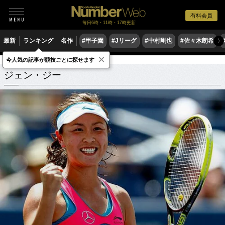
有料会員
毎日6時・11時・17時更新
最新
ランキング
名作
#甲子園
#Jリーグ
#中村剛也
#佐々木朗希
〉
×
今人気の記事が競技ごとに探せます
ジェン・ジー
関連記事
ジェン・ジー