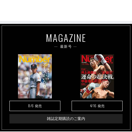
MAGAZINE
最新号
8/6
4/16
発売
発売
雑誌定期購読のご案内