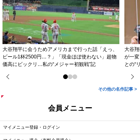
大谷翔平に会うためアメリカまで行った話「えっ、
大谷翔
ビール1杯2500円…？」「現金ほぼ使わない」超物
が一変
価高にビックリ…私の“メジャー初観戦”記
との“
その他の名作記事 >
会員メニュー
マイメニュー登録・ログイン