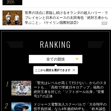
世界の頂点に君臨し続けるオランダの超人ハリー・ラ
ブレイセンと日本のエースの太田海也「絶対王者から
学ぶこと」《ケイリン国際対談②》
PR
RANKING
全ての競技
×
ここから競技を選択できます
最新
24時間
週間
「聖光はレベルが高くて行けない」からのスタ
ートも…「高校で球速15キロアップ」福島の
絶対王者を封じた「ソフトボール出身」“背番
号17”の正体
ドジャース電撃加入スクーバルで「大谷翔平の
投手負担減」なら4年連続MVPも…「鈴木誠也