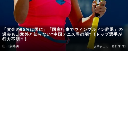
「賞金の65％は国に」「国家行事でウィンブルドン辞退」の
過去も…意外と知らない“中国テニス界の闇”《トップ選手が
行方不明？》
山口奈緒美
2021/11/23
女子テニス