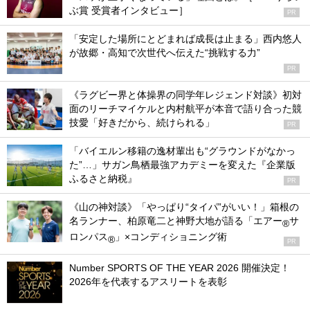
ぶ賞 受賞者インタビュー］
PR
「安定した場所にとどまれば成長は止まる」西内悠人
が故郷・高知で次世代へ伝えた“挑戦する力”
PR
《ラグビー界と体操界の同学年レジェンド対談》初対
面のリーチマイケルと内村航平が本音で語り合った競
技愛「好きだから、続けられる」
PR
「バイエルン移籍の逸材輩出も“グラウンドがなかっ
た”…」サガン鳥栖最強アカデミーを変えた『企業版
ふるさと納税』
PR
《山の神対談》「やっぱり“タイパ”がいい！」箱根の
名ランナー、柏原竜二と神野大地が語る「エアー
サ
®
ロンパス
」×コンディショニング術
®
PR
Number SPORTS OF THE YEAR 2026 開催決定！
2026年を代表するアスリートを表彰