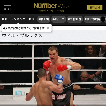
有料会員
毎日6時・11時・17時更新
最新
ランキング
名作
#甲子園
#Jリーグ
#中村剛也
#佐々木朗希
〉
×
今人気の記事が競技ごとに探せます
ウィル・ブルックス
関連記事
ウィル・ブルックス