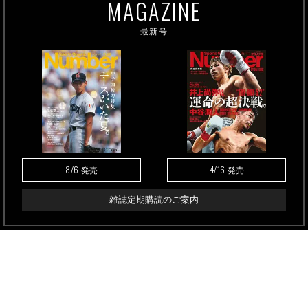
MAGAZINE
最新号
8/6
4/16
発売
発売
雑誌定期購読のご案内