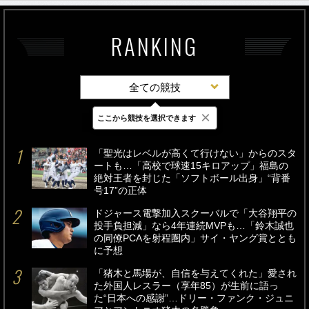
RANKING
全ての競技
×
ここから競技を選択できます
最新
24時間
週間
「聖光はレベルが高くて行けない」からのスタ
ートも…「高校で球速15キロアップ」福島の
絶対王者を封じた「ソフトボール出身」“背番
号17”の正体
ドジャース電撃加入スクーバルで「大谷翔平の
投手負担減」なら4年連続MVPも…「鈴木誠也
の同僚PCAを射程圏内」サイ・ヤング賞ととも
に予想
「猪木と馬場が、自信を与えてくれた」愛され
た外国人レスラー（享年85）が生前に語っ
た“日本への感謝”…ドリー・ファンク・ジュニ