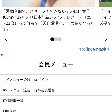
「運動音痴で、スキップもできない」のに!? 女子
「ドイ
400mで“17年ぶり日本記録超え”フロレス・アリエ
ドイツ
（21歳）って何者？「天真爛漫という言葉がぴった
必要？
り」
その他の名作記事 >
会員メニュー
マイメニュー登録・ログイン
マイメニュー退会（有料会員退会）
有料記事一覧
利用規約