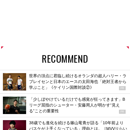
RECOMMEND
世界の頂点に君臨し続けるオランダの超人ハリー・ラ
ブレイセンと日本のエースの太田海也「絶対王者から
学ぶこと」《ケイリン国際対談②》
PR
「少しぼやけているだけでも感覚が狂ってきます」B
リーグ屈指のシューター・安藤周人が明かす“見え
る”ことの重要性
PR
38歳でも進化を続ける篠山竜青が語る「10年前より
バスケが上手くなっている」理由とは。［MVVりらい