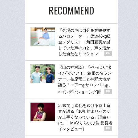
RECOMMEND
「会場の声は自分を客観視す
るバロメーター」柔道48kg級
金メダリスト・角田夏実が感
じていた声の力と、声を活か
した新たなミッション
PR
《山の神対談》「やっぱり“タ
イパ”がいい！」箱根の名ラン
ナー、柏原竜二と神野大地が
語る「エアー
サロンパス
」
®
®
×コンディショニング術
PR
38歳でも進化を続ける篠山竜
青が語る「10年前よりバスケ
が上手くなっている」理由と
は。［MVVりらいぶ賞 受賞者
インタビュー］
PR