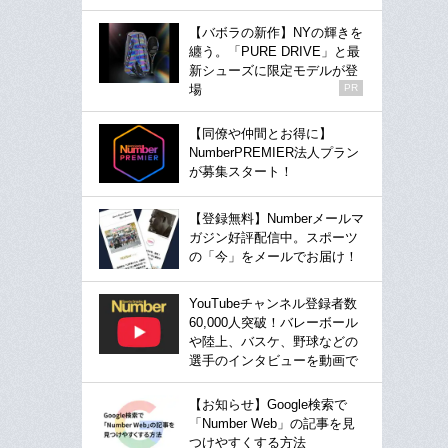
【バボラの新作】NYの輝きを
纏う。「PURE DRIVE」と最
新シューズに限定モデルが登
場
PR
【同僚や仲間とお得に】
NumberPREMIER法人プラン
が募集スタート！
【登録無料】Numberメールマ
ガジン好評配信中。スポーツ
の「今」をメールでお届け！
YouTubeチャンネル登録者数
60,000人突破！バレーボール
や陸上、バスケ、野球などの
選手のインタビューを動画で
【お知らせ】Google検索で
「Number Web」の記事を見
つけやすくする方法