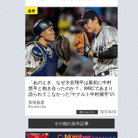
名作
「あのとき、なぜ大谷翔平は最初に中村
悠平と抱き合ったのか？」WBCであまり
語られてこなかった“ヤクルト中村捕手”の
キャッチングをホメたい
安倍昌彦
Masahiko Abe
2023/04/26
侍ジャパン
その他の名作記事