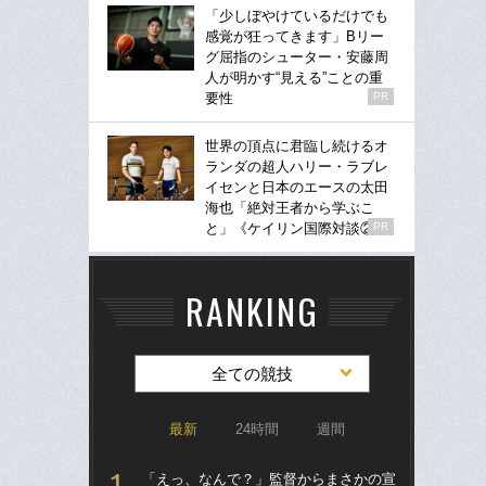
「少しぼやけているだけでも
感覚が狂ってきます」Bリー
グ屈指のシューター・安藤周
人が明かす“見える”ことの重
要性
PR
世界の頂点に君臨し続けるオ
ランダの超人ハリー・ラブレ
イセンと日本のエースの太田
海也「絶対王者から学ぶこ
と」《ケイリン国際対談②》
PR
RANKING
全ての競技
最新
24時間
週間
「えっ、なんで？」監督からまさかの宣
ブ