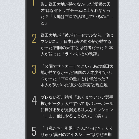
告…鎌田大地が勝てなかった“愛媛の天
権
才”はなぜトップチームに上がれなかっ
に
た？「大地はプロで活躍しているのに…
「
と」
「
鎌田大地が「彼がアーセナルなら、僕は
の“
マンUに…」日本代表の司令塔が勝てな
太
かった“四国の天才”とは何者だった？ 本
ャ
人が語った「ライバルとの軌跡」
け
「公園でサッカーしてこい」あの鎌田大
「
地が勝てなかった“四国の天才少年”がぶ
球部
つかった「プロの壁」とは何だった？
野球
本人が気づいた“意外な事実”と現在地
先
ブレない石川祐希「あくまでアジア選手
「
権がピーク」人生すべてをバレーボール
りゅ
に捧げる男が見据える壮大なミッション
的
「…ま、他にやることないし（笑）」
ち破
「（私たち）引退したんだっけ？」りく
「
りゅう“異例のアイスショー”はなぜ画期
大に