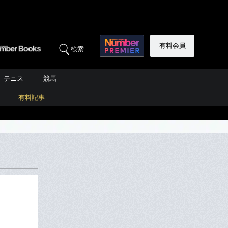
有料会員
検索
テニス
競馬
有料記事