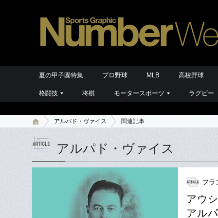
夏の甲子園特集
プロ野球
MLB
高校野球
格闘技
将棋
モータースポーツ
ラグビー
アルパド・ヴァイス
関連記事
アルパド・ヴァイス
フラ
アウ
アルパ