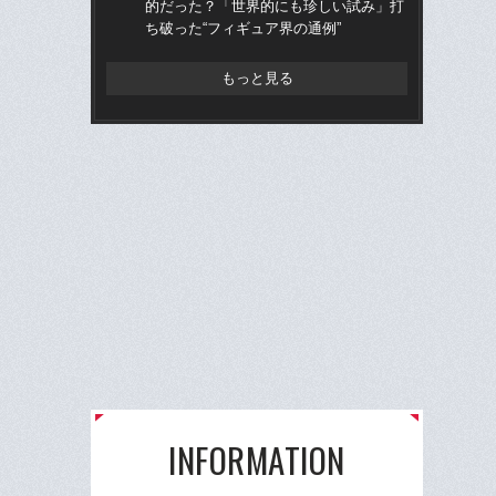
的だった？「世界的にも珍しい試み」打
チ部
ち破った“フィギュア界の通例”
語っ
もっと見る
INFORMATION