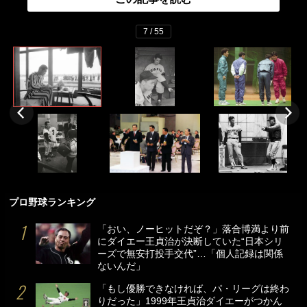
7 / 55
プロ野球ランキング
「おい、ノーヒットだぞ？」落合博満より前
にダイエー王貞治が決断していた“日本シリ
ーズで無安打投手交代”…「個人記録は関係
ないんだ」
「もし優勝できなければ、パ・リーグは終わ
りだった」1999年王貞治ダイエーがつかん