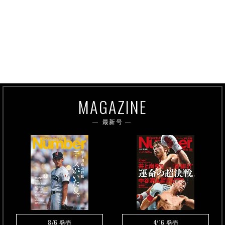
MAGAZINE
最新号
8/6
4/16
発売
発売