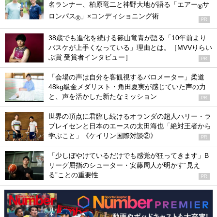
名ランナー、柏原竜二と神野大地が語る「エアー
サ
®
ロンパス
」×コンディショニング術
®
PR
38歳でも進化を続ける篠山竜青が語る「10年前より
バスケが上手くなっている」理由とは。［MVVりらい
ぶ賞 受賞者インタビュー］
PR
「会場の声は自分を客観視するバロメーター」柔道
48kg級金メダリスト・角田夏実が感じていた声の力
と、声を活かした新たなミッション
PR
世界の頂点に君臨し続けるオランダの超人ハリー・ラ
ブレイセンと日本のエースの太田海也「絶対王者から
学ぶこと」《ケイリン国際対談②》
PR
「少しぼやけているだけでも感覚が狂ってきます」B
リーグ屈指のシューター・安藤周人が明かす“見え
る”ことの重要性
PR