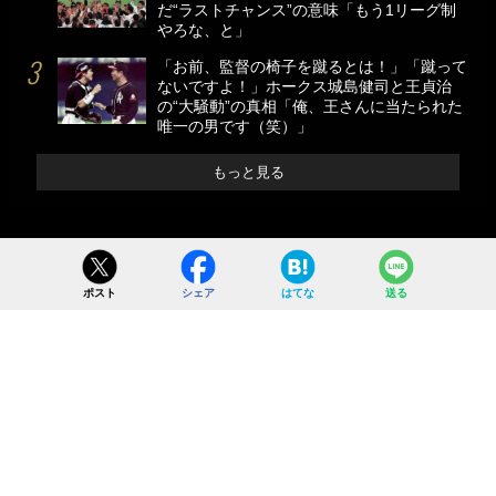
だ“ラストチャンス”の意味「もう1リーグ制
やろな、と」
「お前、監督の椅子を蹴るとは！」「蹴って
ないですよ！」ホークス城島健司と王貞治
の“大騒動”の真相「俺、王さんに当たられた
唯一の男です（笑）」
もっと見る
ポスト
シェア
はてな
送る