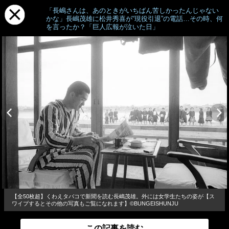
「長嶋さんは、あのときがいちばん苦しかったんじゃない
かな」長嶋茂雄に松井秀喜が“現役引退”の電話…その時、何
を言ったか？「巨人広報が泣いた日」
【全50枚超】くわえタバコで新聞を読む長嶋茂雄。外には女学生たちの姿が【ス
ワイプするとその他の写真もご覧になれます】©BUNGEISHUNJU
この記事を読む