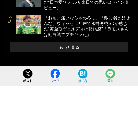
む“日本愛”とバルサ来日での思い出〈インタ
ビュー〉
「お前、痛いならやめろっ」「敵に弱さ見せ
んな」ヴィッセル神戸で永井秀樹SDが感じ
た“黄金期ヴェルディの緊張感”「ラモスさん
は紅白戦でブチギレた」
もっと見る
ポスト
シェア
はてな
送る