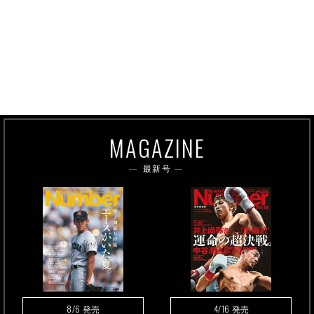
MAGAZINE
最新号
8/6
4/16
発売
発売