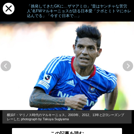
「挑発してきたGKに…ザマアミロ」“昔はヤンチャな苦労
人”名FWマルキーニョスが語る日本愛「クボとミトマにホレ
込んでる」「今すぐ日本で…」
横浜F・マリノス時代のマルキーニョス。2003年、2012、13年と計3シーズンプ
レーした photograph by Takuya Sugiyama
この記事を読む