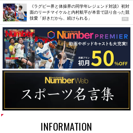
《ラグビー界と体操界の同学年レジェンド対談》初対
面のリーチマイケルと内村航平が本音で語り合った競
技愛「好きだから、続けられる」
PR
INFORMATION