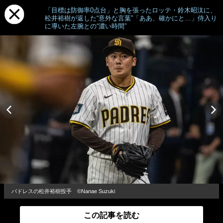
「目標は防御率0点台」と胸を張ったロッテ・鈴木昭汰に、
松井裕樹が返した“意外な言葉”「ああ、確かにと…」侍入り
に導いた左腕との“濃い時間”
パドレスの松井裕樹投手 ©︎Nanae Suzuki
この記事を読む