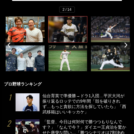
2 / 14
プロ野球ランキング
仙台育英で準優勝→ドラ1入団…平沢大河が
振り返るロッテでの9年間「殻を破りきれ
ず…もっと貪欲に方法を探していたら」「西
武移籍はいいキッカケ」
「監督、今日は何対何で勝つつもりなんで
す？」「なんで今？」ダイエー王貞治を驚か
せた唐突な問い…「勝つシナリオは7割決め