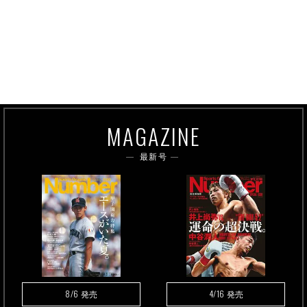
MAGAZINE
最新号
8/6
4/16
発売
発売