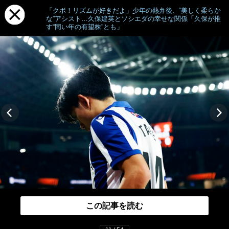
「クボ！リズムが好きだよ」少年の熱弁後、“美しく柔らか
な”アシスト…久保建英とソシエダの幸せな関係「久保が推
す“同い年の有望株”とも」
この記事を読む