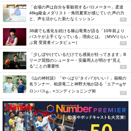
「会場の声は自分を客観視するバロメーター」柔道
48kg級金メダリスト・角田夏実が感じていた声の力
と、声を活かした新たなミッション
PR
38歳でも進化を続ける篠山竜青が語る「10年前より
バスケが上手くなっている」理由とは。［MVVりらい
ぶ賞 受賞者インタビュー］
PR
「少しぼやけているだけでも感覚が狂ってきます」B
リーグ屈指のシューター・安藤周人が明かす“見え
る”ことの重要性
PR
《山の神対談》「やっぱり“タイパ”がいい！」箱根の
名ランナー、柏原竜二と神野大地が語る「エアー
サ
®
ロンパス
」×コンディショニング術
®
PR