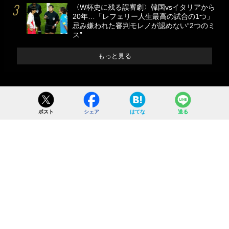
〈W杯史に残る誤審劇〉韓国vsイタリアから
20年…「レフェリー人生最高の試合の1つ」
忌み嫌われた審判モレノが認めない“2つのミ
ス”
もっと見る
ポスト
シェア
はてな
送る