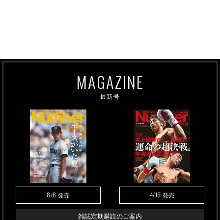
MAGAZINE
最新号
8/6
4/16
発売
発売
雑誌定期購読のご案内