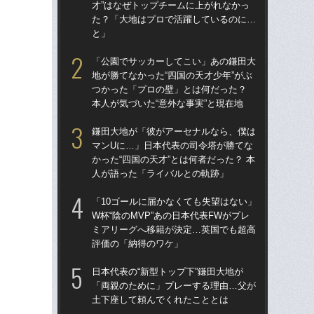
才”はなぜトップチームに上がれなかっ
才”
た？「大地はプロで活躍しているのに…
た
と」
と
「公園でサッカーしてこい」あの鎌田大
「
地が勝てなかった“四国の天才少年”がぶ
地が
つかった「プロの壁」とは何だった？
つ
本人が気づいた“意外な事実”と現在地
本人
鎌田大地が「彼がアーセナルなら、僕は
鎌
マンUに…」日本代表の司令塔が勝てな
マ
かった“四国の天才”とは何者だった？ 本
かっ
人が語った「ライバルとの軌跡」
人
「10ゴールに届かなくても失望はない」
「1
W杯“陰のMVP”あの日本代表FWがプレ
W杯
ミアリーグへ移籍が決定…英国でも超高
ミ
評価の「納得のワケ」
評
日本代表の“新型トップ下”鎌田大地が
「
「両親のために」プレーする理由…父が
も…
土下座して頼んでくれたこととは
た天
「