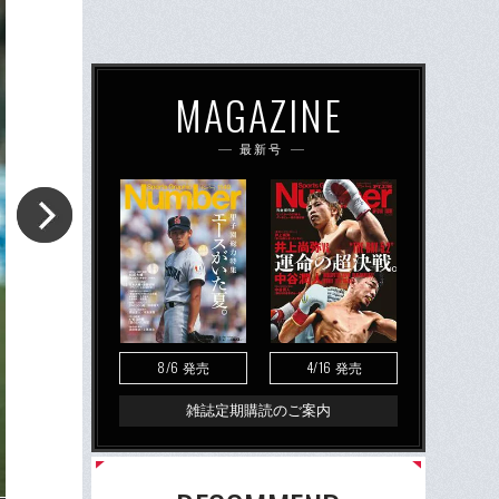
MAGAZINE
最新号
8/6
4/16
発売
発売
雑誌定期購読のご案内