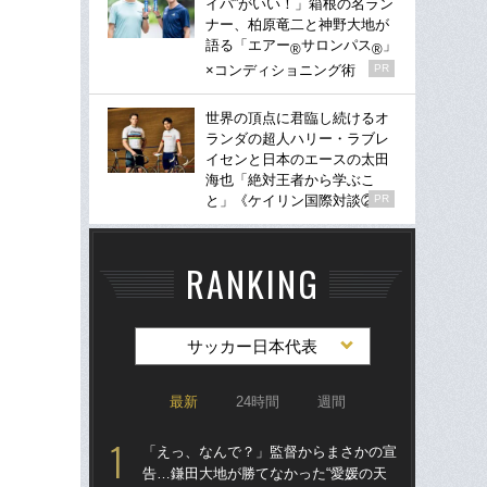
イパ”がいい！」箱根の名ラン
ナー、柏原竜二と神野大地が
語る「エアー
サロンパス
」
®
®
×コンディショニング術
PR
世界の頂点に君臨し続けるオ
ランダの超人ハリー・ラブレ
イセンと日本のエースの太田
海也「絶対王者から学ぶこ
と」《ケイリン国際対談②》
PR
RANKING
サッカー日本代表
最新
24時間
週間
「えっ、なんで？」監督からまさかの宣
「
告…鎌田大地が勝てなかった“愛媛の天
告…