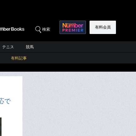
有料会員
検索
テニス
競馬
有料記事
応で