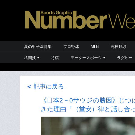
夏の甲子園特集
プロ野球
MLB
高校野球
格闘技
将棋
モータースポーツ
ラグビー
＜
記事に戻る
《日本2－0サウジの勝因》じつ
きた理由「（堂安）律と話し合