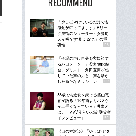
RECOMMEND
「少しぼやけているだけでも
感覚が狂ってきます」Bリー
グ屈指のシューター・安藤周
人が明かす“見える”ことの重
要性
PR
「会場の声は自分を客観視す
るバロメーター」柔道48kg級
金メダリスト・角田夏実が感
じていた声の力と、声を活か
した新たなミッション
PR
38歳でも進化を続ける篠山竜
青が語る「10年前よりバスケ
が上手くなっている」理由と
は。［MVVりらいぶ賞 受賞者
インタビュー］
PR
《山の神対談》「やっぱり“タ