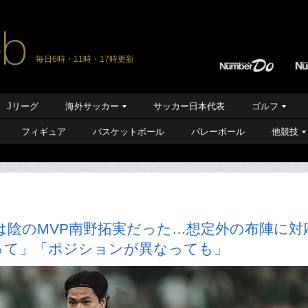
毎日6時・11時・17時更新
Jリーグ
海外サッカー
サッカー日本代表
ゴルフ
フィギュア
バスケットボール
バレーボール
他競技
は陰のMVP南野拓実だった…想定外の布陣に対
って」「ポジションが異なっても」