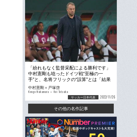
「紛れもなく監督采配による勝利です」
中村憲剛も唸ったドイツ戦“至極の一
手”と、名将フリックの“誤算”とは「結果
論にはなりますが…」
中村憲剛＋戸塚啓
Kengo Nakamura ＋ Kei Totsuka
2022/11/26
サッカー日本代表
その他の名作記事