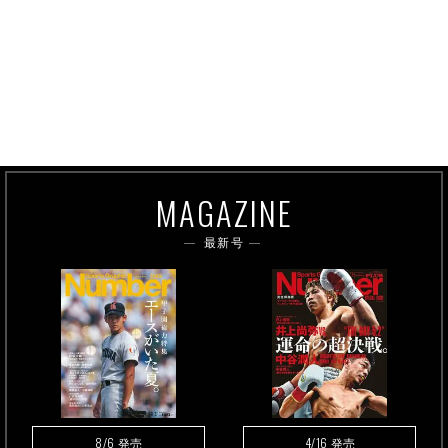
MAGAZINE
最新号
8/6
4/16
発売
発売