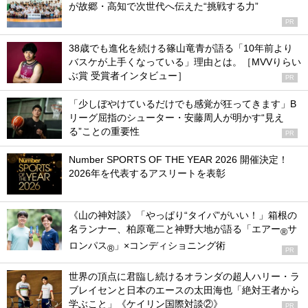
が故郷・高知で次世代へ伝えた“挑戦する力”
PR
38歳でも進化を続ける篠山竜青が語る「10年前より
バスケが上手くなっている」理由とは。［MVVりらい
ぶ賞 受賞者インタビュー］
PR
「少しぼやけているだけでも感覚が狂ってきます」B
リーグ屈指のシューター・安藤周人が明かす“見え
る”ことの重要性
PR
Number SPORTS OF THE YEAR 2026 開催決定！
2026年を代表するアスリートを表彰
《山の神対談》「やっぱり“タイパ”がいい！」箱根の
名ランナー、柏原竜二と神野大地が語る「エアー
サ
®
ロンパス
」×コンディショニング術
®
PR
世界の頂点に君臨し続けるオランダの超人ハリー・ラ
ブレイセンと日本のエースの太田海也「絶対王者から
学ぶこと」《ケイリン国際対談②》
PR