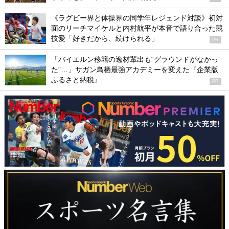
《ラグビー界と体操界の同学年レジェンド対談》初対
面のリーチマイケルと内村航平が本音で語り合った競
技愛「好きだから、続けられる」
PR
「バイエルン移籍の逸材輩出も“グラウンドがなかっ
た”…」サガン鳥栖最強アカデミーを変えた『企業版
ふるさと納税』
PR