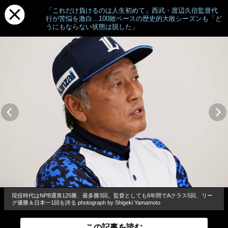
「これだけ負けるのは人生初めて」西武・渡辺久信監督代
行が苦悩を激白…100敗ペースの歴史的大敗シーズンも「ど
うにもならない状態は脱した」
現役時代はNPB通算125勝、最多勝3回。監督としても6年間でAクラス5回、リー
グ優勝＆日本一1回を誇る photograph by Shigeki Yamamoto
この記事を読む