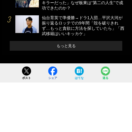
キラーだった」なぜ板東は“第二の人生”で成
功できたのか？
仙台育英で準優勝→ドラ1入団…平沢大河が
振り返るロッテでの9年間「殻を破りきれ
ず…もっと貪欲に方法を探していたら」「西
武移籍はいいキッカケ」
もっと見る
ポスト
シェア
はてな
送る