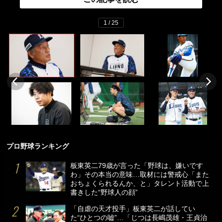
1 / 25
プロ野球ランキング
板東英二79歳が言った「野球は、嫌いです
わ」その本当の意味…取材には警戒心「また
おちょくられるんか、と」タレント活動で上
書きした“野球人の顔”
「自虐の天才投手」板東英二が話してい
た“ひとつの嘘”…「じつは長嶋茂雄・王貞治