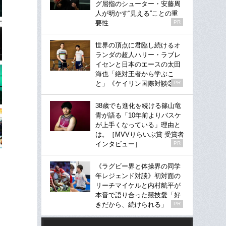
グ屈指のシューター・安藤周
人が明かす“見える”ことの重
要性
PR
世界の頂点に君臨し続けるオ
ランダの超人ハリー・ラブレ
イセンと日本のエースの太田
海也「絶対王者から学ぶこ
と」《ケイリン国際対談②》
PR
38歳でも進化を続ける篠山竜
青が語る「10年前よりバスケ
が上手くなっている」理由と
は。［MVVりらいぶ賞 受賞者
インタビュー］
PR
《ラグビー界と体操界の同学
年レジェンド対談》初対面の
リーチマイケルと内村航平が
本音で語り合った競技愛「好
きだから、続けられる」
PR