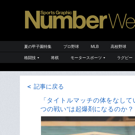
夏の甲子園特集
プロ野球
MLB
高校野球
格闘技
将棋
モータースポーツ
ラグビー
＜
記事に戻る
「タイトルマッチの体をなして
つの戦い”は起爆剤になるのか