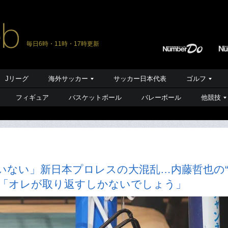
毎日6時・11時・17時更新
Jリーグ
海外サッカー
サッカー日本代表
ゴルフ
フィギュア
バスケットボール
バレーボール
他競技
いない」新日本プロレスの大混乱…内藤哲也の
？「オレが取り返すしかないでしょう」