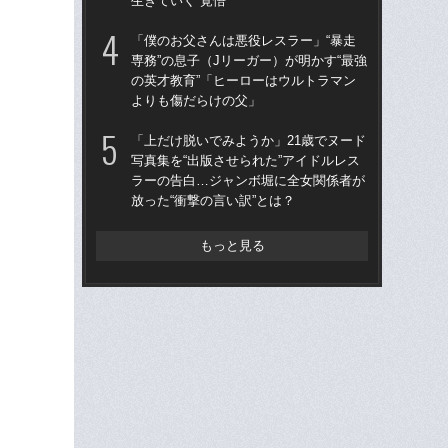
生きていく”覚悟
撮影
「僕のお父さんは悪役レスラー」“暴走
「上
専務”の息子（Jリーガー）が明かす“最強
写真
の英才教育”「ヒーローはウルトラマン
ラ
よりも傷だらけの父」
放っ
「上だけ脱いでみようか」21歳でヌード
「ク
写真集を“出版させられた”アイドルレス
女の
ラーの告白…ジャンボ堀に全女関係者が
は何
放った“衝撃の言い訳”とは？
大
もっと見る