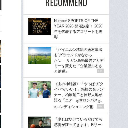
RECOMMEND
Number SPORTS OF THE
YEAR 2026 開催決定！ 2026
年を代表するアスリートを表
彰
「バイエルン移籍の逸材輩出
も“グラウンドがなかっ
た”…」サガン鳥栖最強アカデ
ミーを変えた『企業版ふるさ
と納税』
PR
《山の神対談》「やっぱり“タ
イパ”がいい！」箱根の名ラン
ナー、柏原竜二と神野大地が
語る「エアー
サロンパス
」
®
®
×コンディショニング術
PR
「少しぼやけているだけでも
感覚が狂ってきます」Bリー