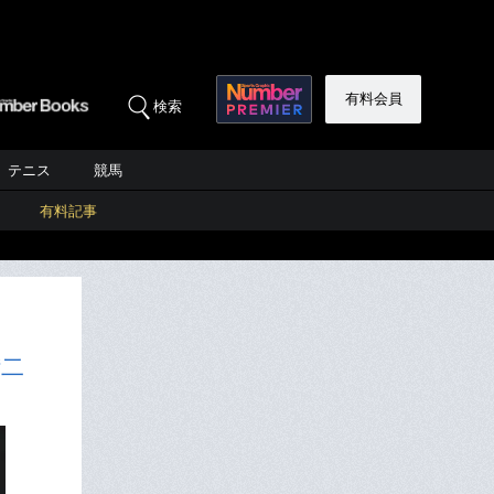
有料会員
検索
テニス
競馬
有料記事
“二