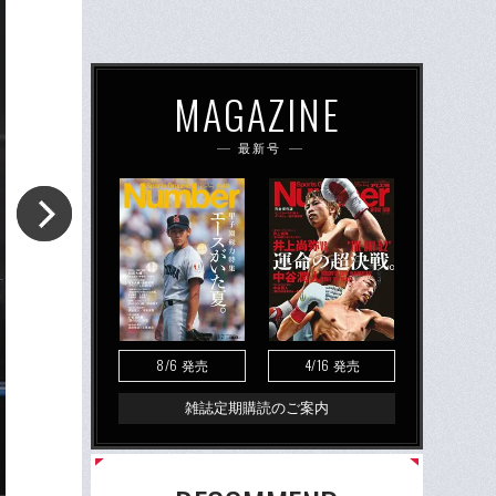
MAGAZINE
最新号
8/6
4/16
発売
発売
雑誌定期購読のご案内