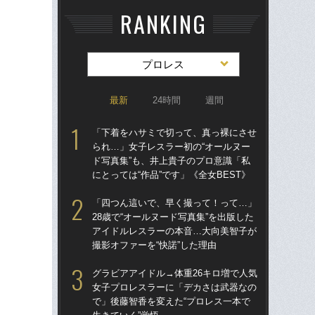
RANKING
プロレス
最新
24時間
週間
「下着をハサミで切って、真っ裸にさせ
グラ
られ…」女子レスラー初の“オールヌー
女
ド写真集”も、井上貴子のプロ意識「私
で」
にとっては“作品”です」《全女BEST》
生き
「四つん這いで、早く撮って！って…」
「
28歳で“オールヌード写真集”を出版した
られ
アイドルレスラーの本音…大向美智子が
ド写
撮影オファーを“快諾”した理由
にと
グラビアアイドル→体重26キロ増で人気
「
女子プロレスラーに「デカさは武器なの
28
で」後藤智香を変えた“プロレス一本で
ア