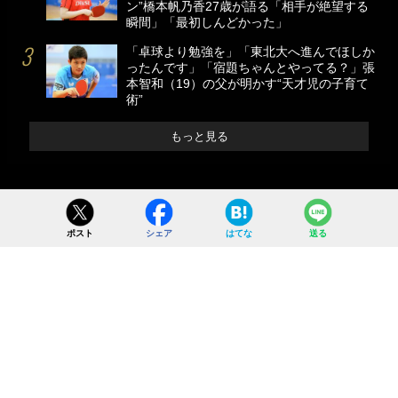
ン”橋本帆乃香27歳が語る「相手が絶望する
瞬間」「最初しんどかった」
「卓球より勉強を」「東北大へ進んでほしか
ったんです」「宿題ちゃんとやってる？」張
本智和（19）の父が明かす“天才児の子育て
術”
もっと見る
ポスト
シェア
はてな
送る