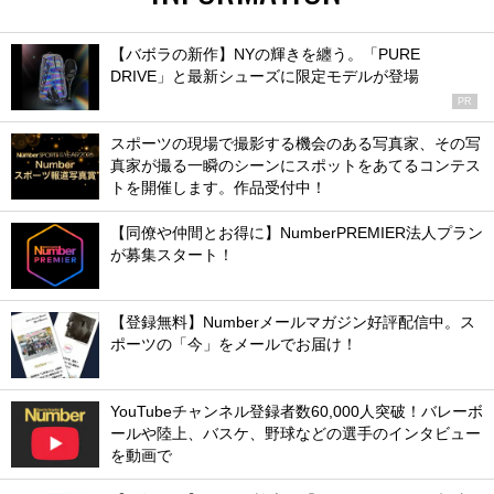
【バボラの新作】NYの輝きを纏う。「PURE
DRIVE」と最新シューズに限定モデルが登場
PR
スポーツの現場で撮影する機会のある写真家、その写
真家が撮る一瞬のシーンにスポットをあてるコンテス
トを開催します。作品受付中！
【同僚や仲間とお得に】NumberPREMIER法人プラン
が募集スタート！
【登録無料】Numberメールマガジン好評配信中。ス
ポーツの「今」をメールでお届け！
YouTubeチャンネル登録者数60,000人突破！バレーボ
ールや陸上、バスケ、野球などの選手のインタビュー
を動画で