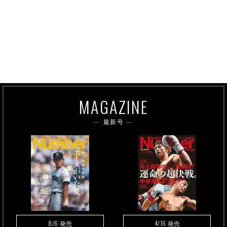
MAGAZINE
最新号
8/6
4/16
発売
発売