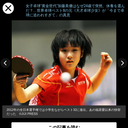
女子卓球“黄金世代”加藤美優はなぜ24歳で突然、休養を選ん
だ？…世界卓球ベスト8の元《天才卓球少女》が「今まで卓
球に追われすぎて」の真意
2012年の全日本選手権では小学生ながらベスト32に進出。あの福原愛以来の快挙
だった ©JIJI PRESS
この記事を読む