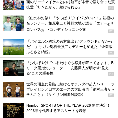
面のリーチマイケルと内村航平が本音で語り合った競
技愛「好きだから、続けられる」
PR
《山の神対談》「やっぱり“タイパ”がいい！」箱根の
名ランナー、柏原竜二と神野大地が語る「エアー
サ
®
ロンパス
」×コンディショニング術
®
PR
「バイエルン移籍の逸材輩出も“グラウンドがなかっ
た”…」サガン鳥栖最強アカデミーを変えた『企業版
ふるさと納税』
PR
「少しぼやけているだけでも感覚が狂ってきます」B
リーグ屈指のシューター・安藤周人が明かす“見え
る”ことの重要性
PR
世界の頂点に君臨し続けるオランダの超人ハリー・ラ
ブレイセンと日本のエースの太田海也「絶対王者から
学ぶこと」《ケイリン国際対談②》
PR
Number SPORTS OF THE YEAR 2026 開催決定！
2026年を代表するアスリートを表彰