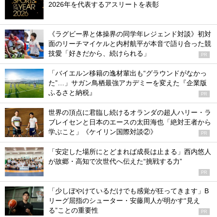
2026年を代表するアスリートを表彰
《ラグビー界と体操界の同学年レジェンド対談》初対
面のリーチマイケルと内村航平が本音で語り合った競
技愛「好きだから、続けられる」
PR
「バイエルン移籍の逸材輩出も“グラウンドがなかっ
た”…」サガン鳥栖最強アカデミーを変えた『企業版
ふるさと納税』
PR
世界の頂点に君臨し続けるオランダの超人ハリー・ラ
ブレイセンと日本のエースの太田海也「絶対王者から
学ぶこと」《ケイリン国際対談②》
PR
「安定した場所にとどまれば成長は止まる」西内悠人
が故郷・高知で次世代へ伝えた“挑戦する力”
PR
「少しぼやけているだけでも感覚が狂ってきます」B
リーグ屈指のシューター・安藤周人が明かす“見え
る”ことの重要性
PR