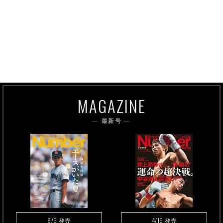
MAGAZINE
最新号
8/6
4/16
発売
発売