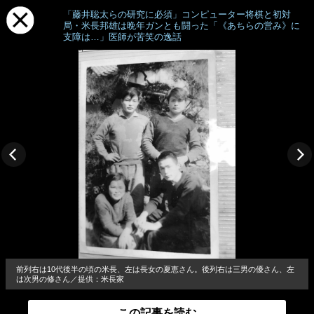
「藤井聡太らの研究に必須」コンピューター将棋と初対
局・米長邦雄は晩年ガンとも闘った「《あちらの営み》に
支障は…」医師が苦笑の逸話
前列右は10代後半の頃の米長、左は長女の夏恵さん。後列右は三男の優さん、左
は次男の修さん／提供：米長家
この記事を読む