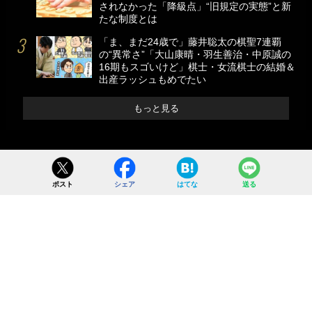
されなかった「降級点」“旧規定の実態”と新
たな制度とは
「ま、まだ24歳で」藤井聡太の棋聖7連覇
の“異常さ”「大山康晴・羽生善治・中原誠の
16期もスゴいけど」棋士・女流棋士の結婚＆
出産ラッシュもめでたい
もっと見る
ポスト
シェア
はてな
送る