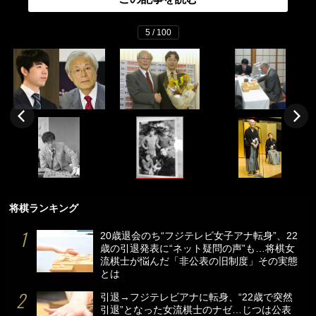
5 / 100
将棋ランキング
20歳退会のち“フジテレビ女子アナ転身”、22
歳の引退発表に“ネット疑問の声”も…将棋女
流棋士が悩んだ「非公表の旧制度」その実態
とは
引退→フジテレビアナに転身、“22歳で突然
引退”となった女流棋士のナゼ…じつは公表