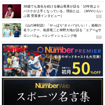
38歳でも進化を続ける篠山竜青が語る「10年前より
バスケが上手くなっている」理由とは。［MVVりらい
ぶ賞 受賞者インタビュー］
PR
《山の神対談》「やっぱり“タイパ”がいい！」箱根の
名ランナー、柏原竜二と神野大地が語る「エアー
サ
®
ロンパス
」×コンディショニング術
®
PR