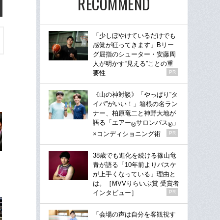
RECOMMEND
「少しぼやけているだけでも
感覚が狂ってきます」Bリー
グ屈指のシューター・安藤周
人が明かす“見える”ことの重
要性
PR
《山の神対談》「やっぱり“タ
イパ”がいい！」箱根の名ラン
ナー、柏原竜二と神野大地が
語る「エアー
サロンパス
」
®
®
×コンディショニング術
PR
38歳でも進化を続ける篠山竜
青が語る「10年前よりバスケ
が上手くなっている」理由と
は。［MVVりらいぶ賞 受賞者
インタビュー］
PR
「会場の声は自分を客観視す