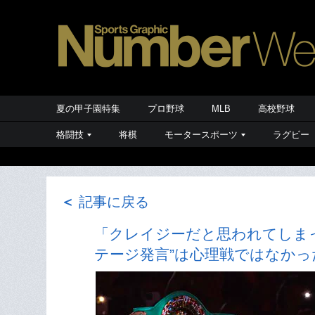
夏の甲子園特集
プロ野球
MLB
高校野球
格闘技
将棋
モータースポーツ
ラグビー
＜
記事に戻る
「クレイジーだと思われてしま
テージ発言”は心理戦ではなかっ