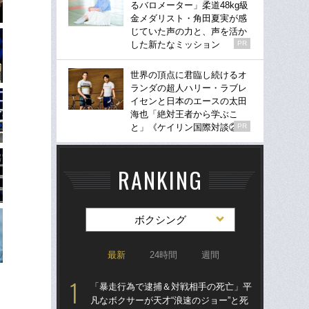
るバロメーター」柔道48kg級
金メダリスト・角田夏実が感
じていた声の力と、声を活か
した新たなミッション
PR
世界の頂点に君臨し続けるオ
ランダの超人ハリー・ラブレ
イセンと日本のエースの太田
海也「絶対王者から学ぶこ
と」《ケイリン国際対談②》
PR
RANKING
ボクシング
最新
24時間
週間
「暴走行為で逮捕＆対戦相手の死亡」平
驚き
凡なボクサーが天才“浪速のジョー”と死
ゴル