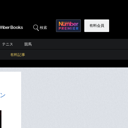
有料会員
検索
テニス
競馬
有料記事
ン