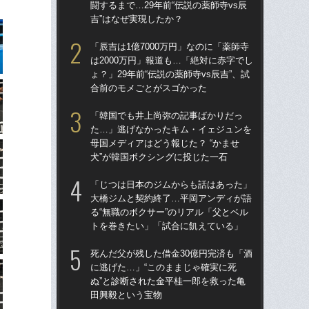
闘するまで…29年前“伝説の薬師寺vs辰
んな
吉”はなぜ実現したか？
報
た
「辰吉は1億7000万円」なのに「薬師寺
は2000万円」報道も…「絶対に赤字でし
「お
ょ？」29年前“伝説の薬師寺vs辰吉”、試
番ケ
合前のモメごとがスゴかった
大
木
「韓国でも井上尚弥の記事ばかりだっ
た…」逃げなかったキム・イェジュンを
死ん
母国メディアはどう報じた？ “かませ
に逃
犬”が韓国ボクシングに投じた一石
ぬ”
田
「じつは日本のジムからも話はあった」
大橋ジムと契約終了…平岡アンディが語
「辰
る“無職のボクサー”のリアル「父とベル
は2
トを巻きたい」「試合に飢えている」
ょ？
合
死んだ父が残した借金30億円完済も「酒
に逃げた…」“このままじゃ確実に死
「
ぬ”と診断された金平桂一郎を救った亀
長
田興毅という宝物
ボク
レス