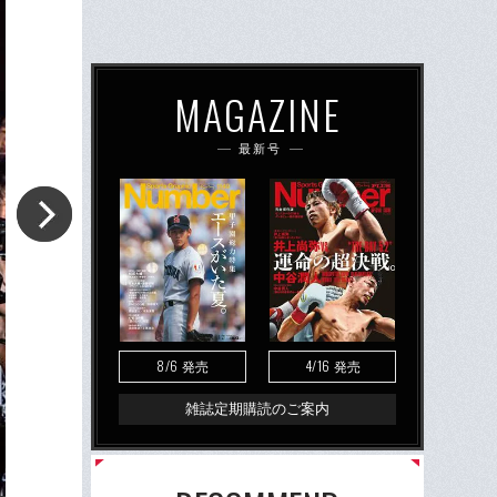
MAGAZINE
最新号
8/6
4/16
発売
発売
雑誌定期購読のご案内