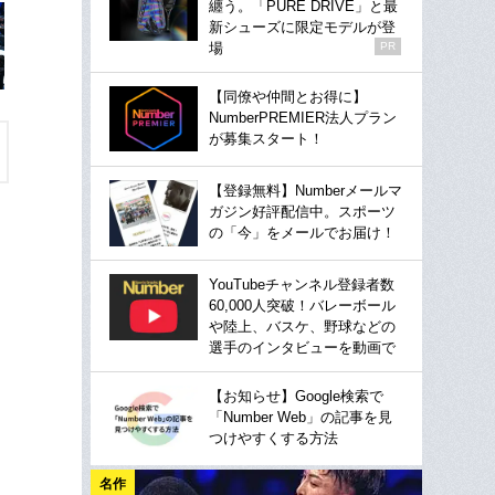
纏う。「PURE DRIVE」と最
新シューズに限定モデルが登
場
PR
【同僚や仲間とお得に】
NumberPREMIER法人プラン
が募集スタート！
【登録無料】Numberメールマ
ガジン好評配信中。スポーツ
の「今」をメールでお届け！
YouTubeチャンネル登録者数
60,000人突破！バレーボール
や陸上、バスケ、野球などの
選手のインタビューを動画で
【お知らせ】Google検索で
「Number Web」の記事を見
つけやすくする方法
名作