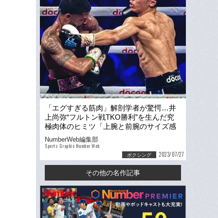
「エグすぎる筋肉」解剖学者が驚愕…井
上尚弥“フルトン戦TKO勝利”を生んだ究
極肉体のヒミツ「上腕と前腕のサイズ感
が変わらないのはすごい」
NumberWeb編集部
Sports Graphic Number Web
2023/07/27
ボクシング
その他の名作記事