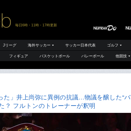
毎日6時・11時・17時更新
Jリーグ
海外サッカー
サッカー日本代表
ゴルフ
フィギュア
バスケットボール
バレーボール
他競技
った」井上尚弥に異例の抗議…物議を醸した“バ
た？ フルトンのトレーナーが釈明