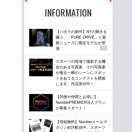
INFORMATION
【バボラの新作】NYの輝きを
纏う。「PURE DRIVE」と最
新シューズに限定モデルが登
場
PR
スポーツの現場で撮影する機
会のある写真家、その写真家
が撮る一瞬のシーンにスポッ
トをあてるコンテストを開催
します。作品受付中！
【同僚や仲間とお得に】
NumberPREMIER法人プラン
が募集スタート！
【登録無料】Numberメールマ
ガジン好評配信中。スポーツ