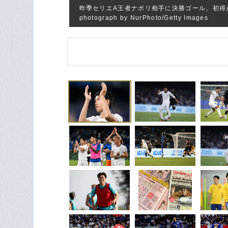
昨季セリエA王者ナポリ相手に決勝ゴール。初得
photograph by NurPhoto/Getty Images