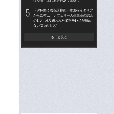
けるも、歴代最多得点で主役に
た
〈W杯史に残る誤審劇〉韓国vsイタリア
「
から20年…「レフェリー人生最高の試合
ア
の1つ」忌み嫌われた審判モレノが認め
メデ
ない“2つのミス”
バ
もっと見る