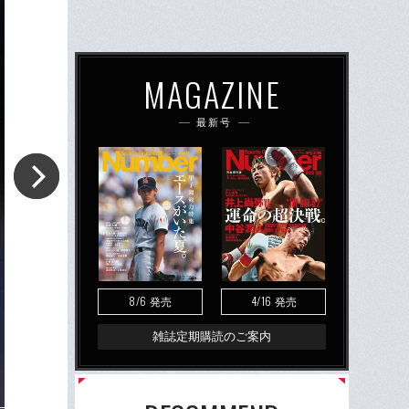
MAGAZINE
最新号
8/6
4/16
発売
発売
雑誌定期購読のご案内