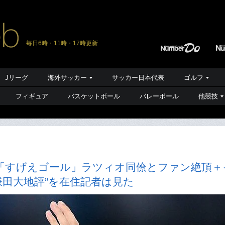
毎日6時・11時・17時更新
Jリーグ
海外サッカー
サッカー日本代表
ゴルフ
フィギュア
バスケットボール
バレーボール
他競技
「すげえゴール」ラツィオ同僚とファン絶頂＋
鎌田大地評”を在住記者は見た