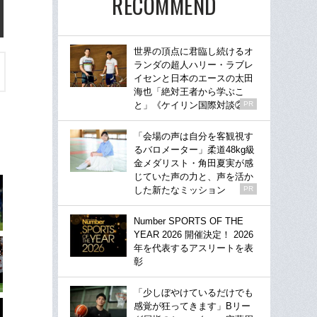
RECOMMEND
世界の頂点に君臨し続けるオ
ランダの超人ハリー・ラブレ
イセンと日本のエースの太田
海也「絶対王者から学ぶこ
と」《ケイリン国際対談②》
PR
「会場の声は自分を客観視す
るバロメーター」柔道48kg級
金メダリスト・角田夏実が感
じていた声の力と、声を活か
した新たなミッション
PR
Number SPORTS OF THE
YEAR 2026 開催決定！ 2026
年を代表するアスリートを表
彰
「少しぼやけているだけでも
感覚が狂ってきます」Bリー