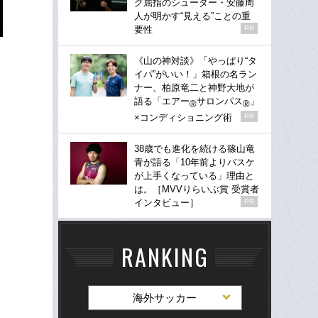
グ屈指のシューター・安藤周
人が明かす“見える”ことの重
要性
PR
《山の神対談》「やっぱり“タ
イパ”がいい！」箱根の名ラン
ナー、柏原竜二と神野大地が
語る「エアー
サロンパス
」
®
®
×コンディショニング術
PR
38歳でも進化を続ける篠山竜
青が語る「10年前よりバスケ
が上手くなっている」理由と
は。［MVVりらいぶ賞 受賞者
インタビュー］
PR
RANKING
海外サッカー