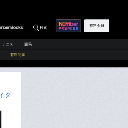
有料会員
検索
テニス
競馬
有料記事
イタ