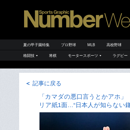
夏の甲子園特集
プロ野球
MLB
高校野球
格闘技
将棋
モータースポーツ
ラグビー
＜
記事に戻る
「カマダの悪口言うとかアホ」
リア紙1面…“日本人が知らない