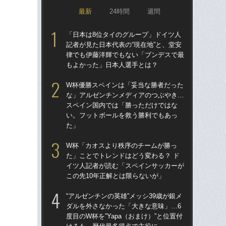
最新
24時間
週間
「日本は8位タイのグループ」ドイツ人
涙
記者が見た日本代表の“現在地”と、堂安
「
律でも伊藤洋輝でもない「ブンデスで最
→
もよかった」日本人選手とは？
き
W杯優勝スペインは「妥当な勝者だった
「
な」アルゼンチンメディアのつぶやき…
記者
スペイン国内では「勝っただけではな
律
い。フットボールを救う勝利でもあっ
も
た」
“ア
W杯「カオスより秩序のチームが勝っ
ダ
た」ことでトレンドはどう変わる？ ド
度目
イツ人記者が読む「スペインサッカーが
け
この先10年正解とは限らないが」
W
“アルゼンチンの英雄”メッシ39歳が銀メ
な
ダルを外さなかった「大きな意味」…6
ス
度目のW杯を”Yapa（おまけ）”と位置付
い