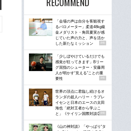
RECOMMEND
「会場の声は自分を客観視す
るバロメーター」柔道48kg級
金メダリスト・角田夏実が感
じていた声の力と、声を活か
した新たなミッション
PR
「少しぼやけているだけでも
感覚が狂ってきます」Bリー
グ屈指のシューター・安藤周
人が明かす“見える”ことの重
要性
PR
世界の頂点に君臨し続けるオ
ランダの超人ハリー・ラブレ
イセンと日本のエースの太田
海也「絶対王者から学ぶこ
と」《ケイリン国際対談②》
PR
《山の神対談》「やっぱり“タ