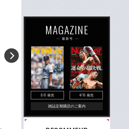
MAGAZINE
最新号
8/6
4/16
発売
発売
雑誌定期購読のご案内