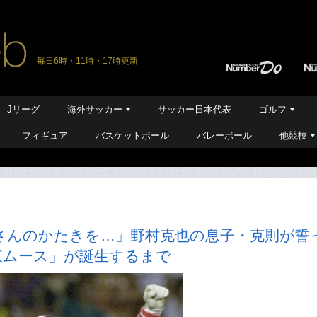
毎日6時・11時・17時更新
Jリーグ
海外サッカー
サッカー日本代表
ゴルフ
フィギュア
バスケットボール
バレーボール
他競技
さんのかたきを…」野村克也の息子・克則が誓
東ムース」が誕生するまで