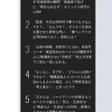
す“壮絶死球の瞬間”「救急車で告げ
す“
た…“明日も出ます”」オリックス投手か
た…
らDM
らD
「監督、今日は何対何で勝つつもりなん
「
です？」「なんで今？」ダイエー王貞治
で
を驚かせた唐突な問い…「勝つシナリオ
を
は7割決めておく」意味とは？
は
「お前の球種、全部当てたるわ」名投手
「
コーチ・尾花高夫がホークスの0勝投手3
コー
人に2桁勝利させた“方程式”「考え方次第
人に
で二流も一流になれる」
で
「もしもし、王です」「どちらにお掛け
「
ですか？」“優勝請負人”にホークス王貞
です
治からまさかの電話…そして野村克也が
治
「考え直せ！」と言ったワケ
「
「王さんは、ジャイアンツの在籍をもう
「
ホークスで超えた」“巨人・王貞治”か
ホー
ら“博多の人・王貞治”への32年…屈辱の
ら“
スタートと苦難の道のりとは
ス