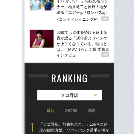
イパ”がいい！」箱根の名ラン
ナー、柏原竜二と神野大地が
語る「エアー
サロンパス
」
®
®
×コンディショニング術
PR
38歳でも進化を続ける篠山竜
青が語る「10年前よりバスケ
が上手くなっている」理由と
は。［MVVりらいぶ賞 受賞者
インタビュー］
PR
RANKING
プロ野球
最新
24時間
週間
「アゴ骨折、前歯折れて…」156キロ速
「ア
球が顔面直撃、ソフトバンク選手が明か
球