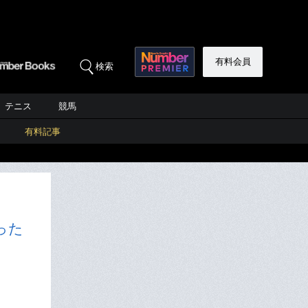
有料会員
検索
テニス
競馬
有料記事
った