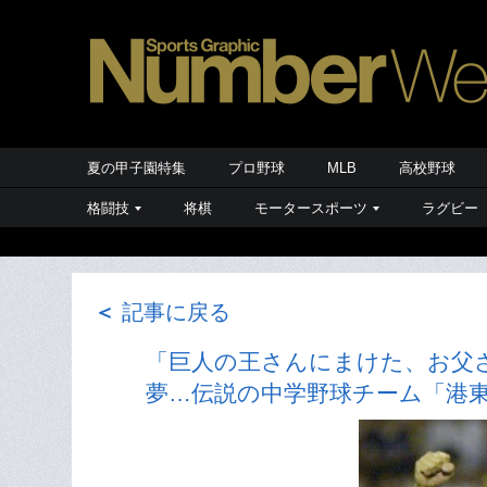
夏の甲子園特集
プロ野球
MLB
高校野球
格闘技
将棋
モータースポーツ
ラグビー
＜
記事に戻る
「巨人の王さんにまけた、お父
夢…伝説の中学野球チーム「港