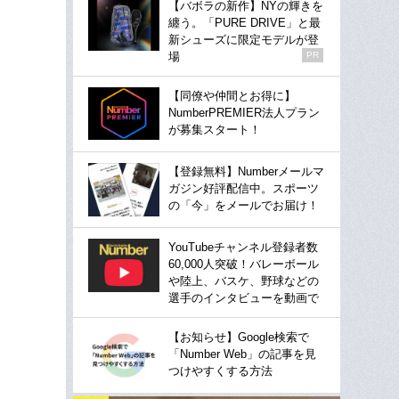
【バボラの新作】NYの輝きを
纏う。「PURE DRIVE」と最
新シューズに限定モデルが登
場
PR
【同僚や仲間とお得に】
NumberPREMIER法人プラン
が募集スタート！
【登録無料】Numberメールマ
ガジン好評配信中。スポーツ
の「今」をメールでお届け！
YouTubeチャンネル登録者数
60,000人突破！バレーボール
や陸上、バスケ、野球などの
選手のインタビューを動画で
【お知らせ】Google検索で
「Number Web」の記事を見
つけやすくする方法