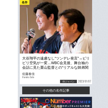
名作
大谷翔平の遠慮なし“ツンデレ発言”→ピリ
ピリ空気が一変…WBC会見後、舞台袖の
会話に見た栗山監督との“リアルな師弟関
係”
佐藤春佳
Haruka Sato
2023/01/07
侍ジャパン
その他の名作記事