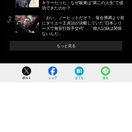
キラーだった」なぜ板東は“第二の人生”で成
功できたのか？
「おい、ノーヒットだぞ？」落合博満より前
にダイエー王貞治が決断していた“日本シリ
ーズで無安打投手交代”…「個人記録は関係
ないんだ」
もっと見る
ポスト
シェア
はてな
送る