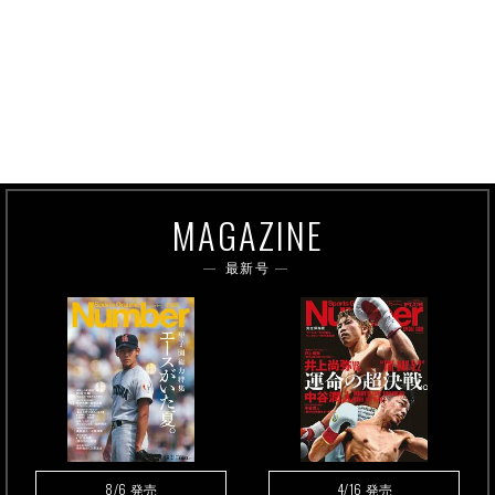
MAGAZINE
最新号
8/6
4/16
発売
発売