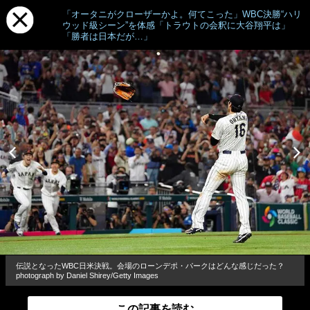
「オータニがクローザーかよ。何てこった」WBC決勝“ハリ
ウッド級シーン”を体感「トラウトの会釈に大谷翔平は」
「勝者は日本だが…」
伝説となったWBC日米決戦。会場のローンデポ・パークはどんな感じだった？
photograph by Daniel Shirey/Getty Images
この記事を読む