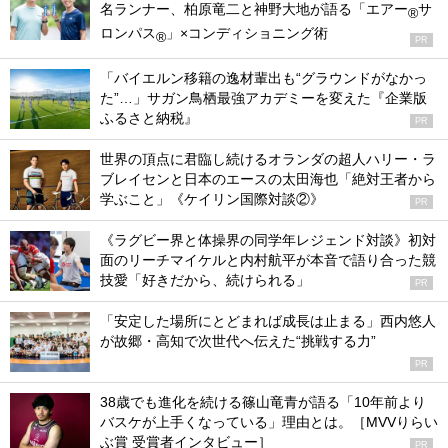
名ランナー、柏原竜二と神野大地が語る「エアー
サ
®
ロンパス
」×コンディショニング術
®
PR
「バイエルン移籍の逸材輩出も“グラウンドがなかっ
た”…」サガン鳥栖最強アカデミーを変えた『企業版
ふるさと納税』
PR
世界の頂点に君臨し続けるオランダの超人ハリー・ラ
ブレイセンと日本のエースの太田海也「絶対王者から
学ぶこと」《ケイリン国際対談②》
PR
《ラグビー界と体操界の同学年レジェンド対談》初対
面のリーチマイケルと内村航平が本音で語り合った競
技愛「好きだから、続けられる」
PR
「安定した場所にとどまれば成長は止まる」西内悠人
が故郷・高知で次世代へ伝えた“挑戦する力”
PR
38歳でも進化を続ける篠山竜青が語る「10年前より
バスケが上手くなっている」理由とは。［MVVりらい
ぶ賞 受賞者インタビュー］
PR