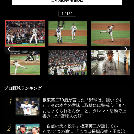
1 / 182
プロ野球ランキング
板東英二79歳が言った「野球は、嫌いです
わ」その本当の意味…取材には警戒心「また
おちょくられるんか、と」タレント活動で上
書きした“野球人の顔”
「自虐の天才投手」板東英二が話してい
た“ひとつの嘘”…「じつは長嶋茂雄・王貞治