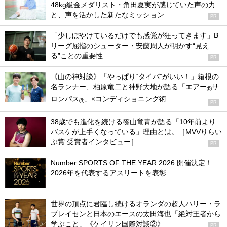
48kg級金メダリスト・角田夏実が感じていた声の力
と、声を活かした新たなミッション
PR
「少しぼやけているだけでも感覚が狂ってきます」B
リーグ屈指のシューター・安藤周人が明かす“見え
る”ことの重要性
PR
《山の神対談》「やっぱり“タイパ”がいい！」箱根の
名ランナー、柏原竜二と神野大地が語る「エアー
サ
®
ロンパス
」×コンディショニング術
®
PR
38歳でも進化を続ける篠山竜青が語る「10年前より
バスケが上手くなっている」理由とは。［MVVりらい
ぶ賞 受賞者インタビュー］
PR
Number SPORTS OF THE YEAR 2026 開催決定！
2026年を代表するアスリートを表彰
世界の頂点に君臨し続けるオランダの超人ハリー・ラ
ブレイセンと日本のエースの太田海也「絶対王者から
学ぶこと」《ケイリン国際対談②》
PR