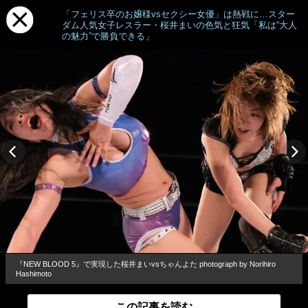
「フェリス卒のお嬢様vsセクシー女優」は熱戦に…スター
ダム人気女子レスラー・桜井まいの色気と狂気「私は“大人
の魅力”で勝負できる」
『NEW BLOOD 5』で実現した桜井まいvsちゃんよた photograph by Norihiro
Hashimoto
この記事を読む