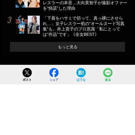
レスラーの本音…大向美智子が撮影オファー
を“快諾”した理由
「下着をハサミで切って、真っ裸にさせら
れ…」女子レスラー初の“オールヌード写真
集”も、井上貴子のプロ意識「私にとって
は“作品”です」《全女BEST》
もっと見る
ポスト
シェア
はてな
送る