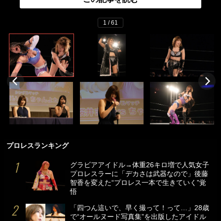
1 / 61
プロレスランキング
グラビアアイドル→体重26キロ増で人気女子
プロレスラーに「デカさは武器なので」後藤
智香を変えた“プロレス一本で生きていく”覚
悟
「四つん這いで、早く撮って！って…」28歳
で“オールヌード写真集”を出版したアイドル