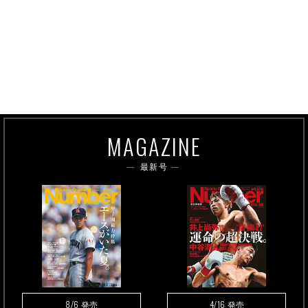
MAGAZINE
最新号
8/6
4/16
発売
発売