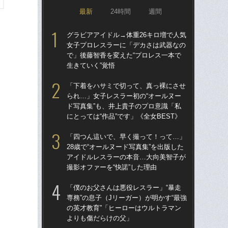
最新
24時間
週間
グラビアアイドル→体重26キロ増で人気
グラ
女子プロレスラーに「デカさは武器なの
女
で」後藤智香を変えた“プロレス一本で
で」
生きていく”覚悟
生き
「下着をハサミで切って、真っ裸にさせ
「
られ…」女子レスラー初の“オールヌー
られ
ド写真集”も、井上貴子のプロ意識「私
ド写
にとっては“作品”です」《全女BEST》
にと
「四つん這いで、早く撮って！って…」
「ク
28歳で“オールヌード写真集”を出版した
女の
アイドルレスラーの本音…大向美智子が
は何
撮影オファーを“快諾”した理由
大
「僕のお父さんは悪役レスラー」“暴走
「立
専務”の息子（Jリーガー）が明かす“最強
うグ
の英才教育”「ヒーローはウルトラマン
せる
よりも傷だらけの父」
の