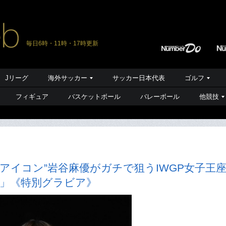
毎日6時・11時・17時更新
Jリーグ
海外サッカー
サッカー日本代表
ゴルフ
フィギュア
バスケットボール
バレーボール
他競技
アイコン”岩谷麻優がガチで狙うIWGP女子王
手」《特別グラビア》