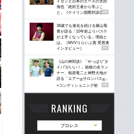
イセンと日本のエースの太田
海也「絶対王者から学ぶこ
と」《ケイリン国際対談②》
PR
38歳でも進化を続ける篠山竜
青が語る「10年前よりバスケ
が上手くなっている」理由と
は。［MVVりらいぶ賞 受賞者
インタビュー］
PR
《山の神対談》「やっぱり“タ
イパ”がいい！」箱根の名ラン
ナー、柏原竜二と神野大地が
語る「エアー
サロンパス
」
®
®
×コンディショニング術
PR
RANKING
プロレス