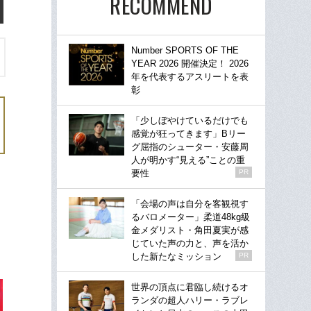
RECOMMEND
Number SPORTS OF THE
YEAR 2026 開催決定！ 2026
年を代表するアスリートを表
彰
「少しぼやけているだけでも
感覚が狂ってきます」Bリー
グ屈指のシューター・安藤周
人が明かす“見える”ことの重
要性
PR
「会場の声は自分を客観視す
るバロメーター」柔道48kg級
金メダリスト・角田夏実が感
じていた声の力と、声を活か
した新たなミッション
PR
世界の頂点に君臨し続けるオ
ランダの超人ハリー・ラブレ