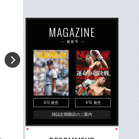
MAGAZINE
最新号
8/6
4/16
発売
発売
雑誌定期購読のご案内