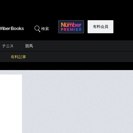
有料会員
検索
テニス
競馬
有料記事
座