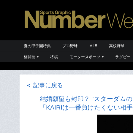
夏の甲子園特集
プロ野球
MLB
高校野球
格闘技
将棋
モータースポーツ
ラグビー
＜
記事に戻る
結婚願望も封印？ “スターダムの
「KAIRIは一番負けたくない相