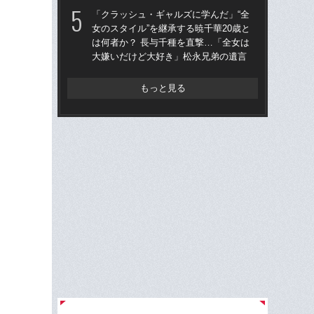
「クラッシュ・ギャルズに学んだ」“全
「
女のスタイル”を継承する暁千華20歳と
28
は何者か？ 長与千種を直撃…「全女は
ア
大嫌いだけど大好き」松永兄弟の遺言
撮影
もっと見る