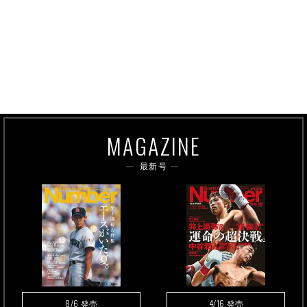
MAGAZINE
最新号
8/6
4/16
発売
発売