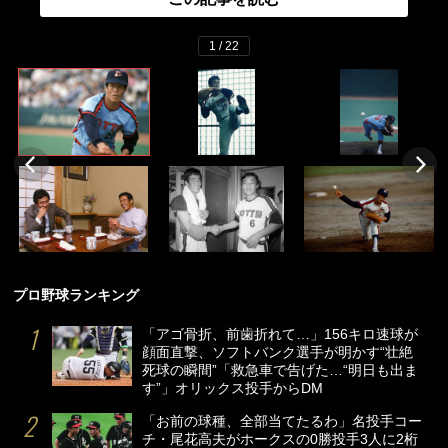
1 / 22
プロ野球ランキング
「アゴ骨折、前歯折れて…」156キロ速球が
顔面直撃、ソフトバンク選手が明かす“壮絶
死球の瞬間”「救急車で告げた…“明日も出ま
す”」オリックス投手からDM
「お前の球種、全部当てたるわ」名投手コー
チ・尾花高夫がホークスの0勝投手3人に2桁