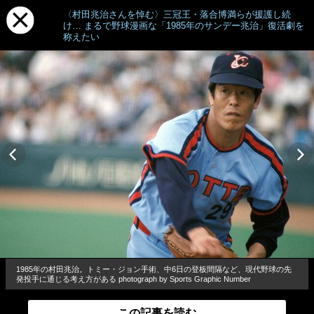
〈村田兆治さんを悼む〉三冠王・落合博満らが援護し続
け… まるで野球漫画な「1985年のサンデー兆治」復活劇を
称えたい
1985年の村田兆治。トミー・ジョン手術、中6日の登板間隔など、現代野球の先
発投手に通じる考え方がある photograph by Sports Graphic Number
この記事を読む