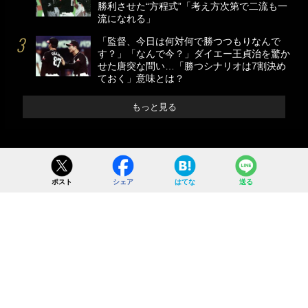
勝利させた“方程式”「考え方次第で二流も一
流になれる」
「監督、今日は何対何で勝つつもりなんで
す？」「なんで今？」ダイエー王貞治を驚か
せた唐突な問い…「勝つシナリオは7割決め
ておく」意味とは？
もっと見る
ポスト
シェア
はてな
送る