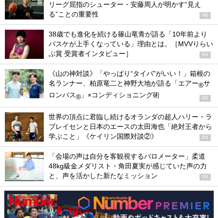
リーグ屈指のシューター・安藤周人が明かす“見え
る”ことの重要性
PR
38歳でも進化を続ける篠山竜青が語る「10年前より
バスケが上手くなっている」理由とは。［MVVりらい
ぶ賞 受賞者インタビュー］
PR
《山の神対談》「やっぱり“タイパ”がいい！」箱根の
名ランナー、柏原竜二と神野大地が語る「エアー
サ
®
ロンパス
」×コンディショニング術
®
PR
世界の頂点に君臨し続けるオランダの超人ハリー・ラ
ブレイセンと日本のエースの太田海也「絶対王者から
学ぶこと」《ケイリン国際対談②》
PR
「会場の声は自分を客観視するバロメーター」柔道
48kg級金メダリスト・角田夏実が感じていた声の力
と、声を活かした新たなミッション
PR