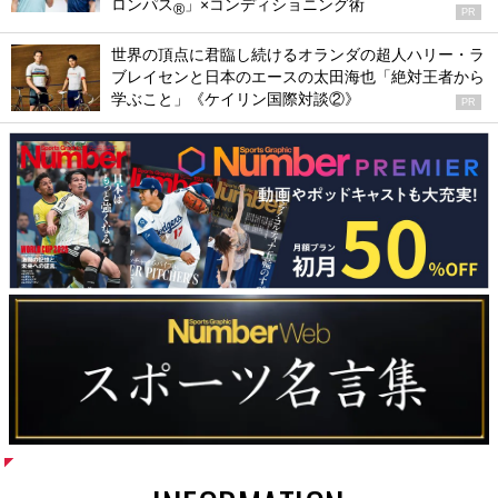
ロンパス
」×コンディショニング術
®
PR
世界の頂点に君臨し続けるオランダの超人ハリー・ラ
ブレイセンと日本のエースの太田海也「絶対王者から
学ぶこと」《ケイリン国際対談②》
PR