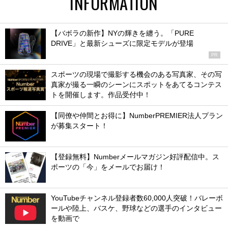
INFORMATION
【バボラの新作】NYの輝きを纏う。「PURE
DRIVE」と最新シューズに限定モデルが登場
PR
スポーツの現場で撮影する機会のある写真家、その写
真家が撮る一瞬のシーンにスポットをあてるコンテス
トを開催します。作品受付中！
【同僚や仲間とお得に】NumberPREMIER法人プラン
が募集スタート！
【登録無料】Numberメールマガジン好評配信中。ス
ポーツの「今」をメールでお届け！
YouTubeチャンネル登録者数60,000人突破！バレーボ
ールや陸上、バスケ、野球などの選手のインタビュー
を動画で