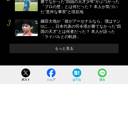
勝てなかった“四国の天才少年”がぶつかった
「プロの壁」とは何だった？ 本人が気づい
た“意外な事実”と現在地
鎌田大地が「彼がアーセナルなら、僕はマン
Uに…」日本代表の司令塔が勝てなかった“四
国の天才”とは何者だった？ 本人が語った
「ライバルとの軌跡」
もっと見る
ポスト
シェア
はてな
送る