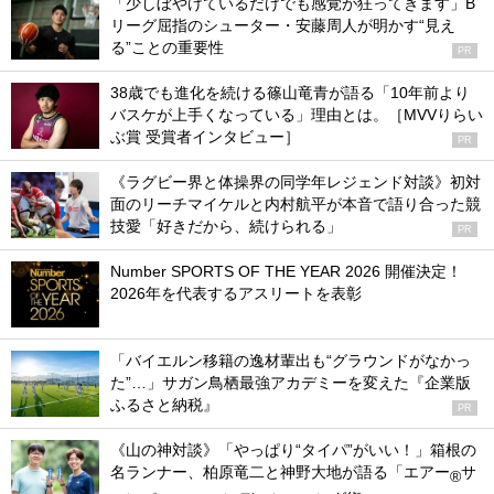
「少しぼやけているだけでも感覚が狂ってきます」B
リーグ屈指のシューター・安藤周人が明かす“見え
る”ことの重要性
PR
38歳でも進化を続ける篠山竜青が語る「10年前より
バスケが上手くなっている」理由とは。［MVVりらい
ぶ賞 受賞者インタビュー］
PR
《ラグビー界と体操界の同学年レジェンド対談》初対
面のリーチマイケルと内村航平が本音で語り合った競
技愛「好きだから、続けられる」
PR
Number SPORTS OF THE YEAR 2026 開催決定！
2026年を代表するアスリートを表彰
「バイエルン移籍の逸材輩出も“グラウンドがなかっ
た”…」サガン鳥栖最強アカデミーを変えた『企業版
ふるさと納税』
PR
《山の神対談》「やっぱり“タイパ”がいい！」箱根の
名ランナー、柏原竜二と神野大地が語る「エアー
サ
®