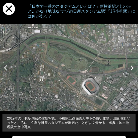
「日本で一番のスタジアムといえば？」新横浜駅と比べる
と…かなり地味な“ナゾの日産スタジアム駅”「JR小机駅」に
は何がある？
2019年の小机駅周辺の航空写真。小机駅は画面真ん中下の白い建物。田園地帯だ
ったところに、立派な日産スタジアムが出来たことがよく分かる 出典：国土地
理院の空中写真