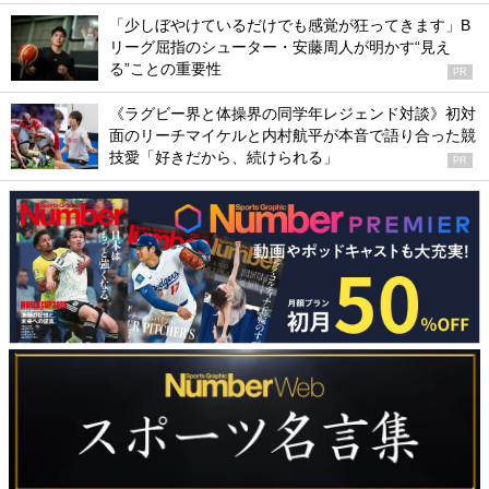
「少しぼやけているだけでも感覚が狂ってきます」B
リーグ屈指のシューター・安藤周人が明かす“見え
る”ことの重要性
PR
《ラグビー界と体操界の同学年レジェンド対談》初対
面のリーチマイケルと内村航平が本音で語り合った競
技愛「好きだから、続けられる」
PR