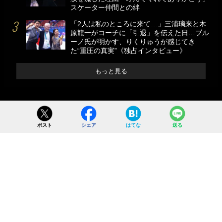
スケーター仲間との絆
「2人は私のところに来て…」三浦璃来と木
原龍一がコーチに「引退」を伝えた日…ブル
ーノ氏が明かす、りくりゅうが感じてき
た“重圧の真実”《独占インタビュー》
もっと見る
ポスト
シェア
はてな
送る