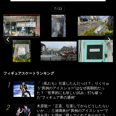
7 / 13
フィギュアスケートランキング
「（私たち）引退したんだっけ？」りくりゅ
う“異例のアイスショー”はなぜ画期的だっ
た？「世界的にも珍しい試み」打ち破っ
た“フィギュア界の通例”
木原龍一「正直、引退してからどうしたらい
いか…」三浦璃来が“異例のアイスショー”で
涙を流した理由「呼んでくれてありがとう」