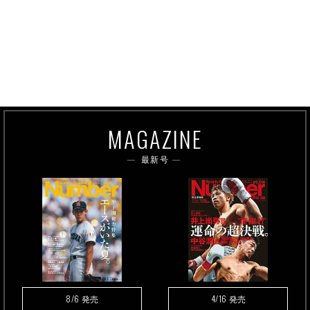
MAGAZINE
最新号
8/6
4/16
発売
発売