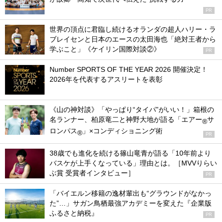
PR
世界の頂点に君臨し続けるオランダの超人ハリー・ラ
ブレイセンと日本のエースの太田海也「絶対王者から
学ぶこと」《ケイリン国際対談②》
PR
Number SPORTS OF THE YEAR 2026 開催決定！
2026年を代表するアスリートを表彰
《山の神対談》「やっぱり“タイパ”がいい！」箱根の
名ランナー、柏原竜二と神野大地が語る「エアー
サ
®
ロンパス
」×コンディショニング術
®
PR
38歳でも進化を続ける篠山竜青が語る「10年前より
バスケが上手くなっている」理由とは。［MVVりらい
ぶ賞 受賞者インタビュー］
PR
「バイエルン移籍の逸材輩出も“グラウンドがなかっ
た”…」サガン鳥栖最強アカデミーを変えた『企業版
ふるさと納税』
PR