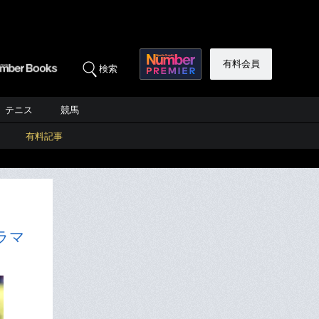
有料会員
検索
テニス
競馬
有料記事
ラマ