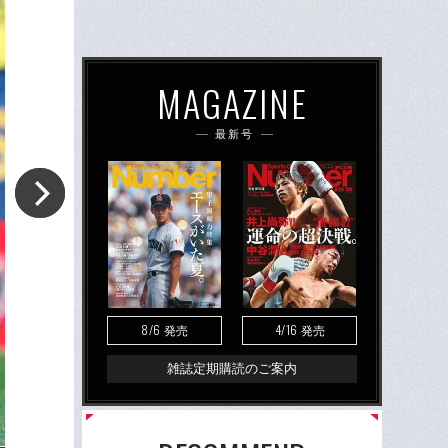
MAGAZINE
最新号
8/6
4/16
発売
発売
雑誌定期購読のご案内