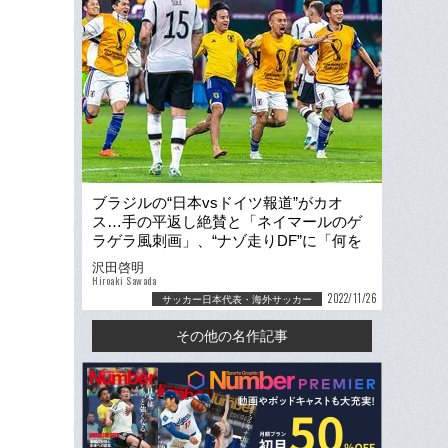
ブラジルの“日本vsドイツ報道”がカオ
ス…手の平返し絶賛と「ネイマールのゲ
ラゲラ風刺画」、“ナゾ走りDF”に「何を
笑ってるんだ」
沢田啓明
Hiroaki Sawada
2022/11/26
サッカー日本代表・海外サッカー
その他の名作記事