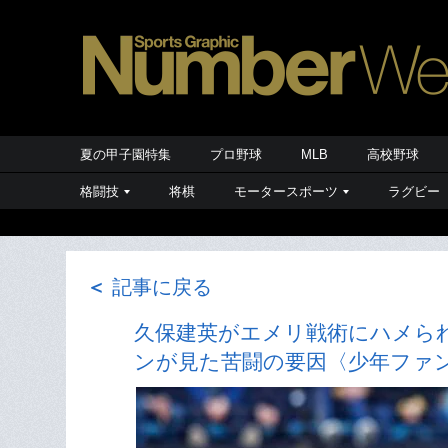
夏の甲子園特集
プロ野球
MLB
高校野球
格闘技
将棋
モータースポーツ
ラグビー
＜
記事に戻る
久保建英がエメリ戦術にハメられ
ンが見た苦闘の要因〈少年ファ