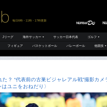
毎日6時・11時・17時更新
Jリーグ
海外サッカー
サッカー日本代表
ゴルフ
フィギュア
バスケットボール
バレーボール
他競技
た？ “代表前の古巣ビジャレアル戦”撮影カメ
ンはユニをおねだり〉