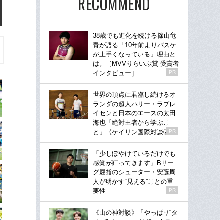
RECOMMEND
38歳でも進化を続ける篠山竜
青が語る「10年前よりバスケ
が上手くなっている」理由と
は。［MVVりらいぶ賞 受賞者
インタビュー］
PR
世界の頂点に君臨し続けるオ
ランダの超人ハリー・ラブレ
イセンと日本のエースの太田
海也「絶対王者から学ぶこ
と」《ケイリン国際対談②》
PR
「少しぼやけているだけでも
感覚が狂ってきます」Bリー
グ屈指のシューター・安藤周
人が明かす“見える”ことの重
要性
PR
《山の神対談》「やっぱり“タ