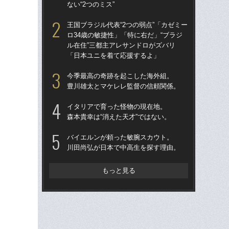
ない“2つのミス”
も
王国ブラジル代表“2つの弱点”「カゼミー
〈W
ロ34歳の敏捷性」「特に右だ」“ブラジ
から
ル在住”三都主アレサンドロがズバリ
の
「日本ユニを着て応援するよ」
ない
今季最高の奇跡を起こした海外組。
W
豊川雄太とマケレレ監督の信頼関係。
な
ス
イタリアで育った怪物の現在地。
い
森本貴幸は“消えた天才”ではない。
た
バイエルンが頼った敏腕スカウト。
“ア
川田尚弘が日本で中高生を探す理由。
ダ
度目
け
もっと見る
W
た」
イ
この