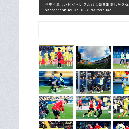
昨季所属したビジャレアル戦に先発出場した久
photograph by Daisuke Nakashima