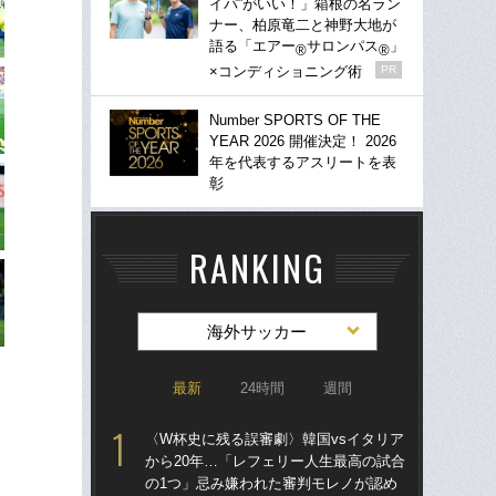
イパ”がいい！」箱根の名ラン
ナー、柏原竜二と神野大地が
語る「エアー
サロンパス
」
®
®
×コンディショニング術
PR
Number SPORTS OF THE
YEAR 2026 開催決定！ 2026
年を代表するアスリートを表
彰
RANKING
海外サッカー
最新
24時間
週間
〈W杯史に残る誤審劇〉韓国vsイタリア
「
から20年…「レフェリー人生最高の試合
記者
の1つ」忌み嫌われた審判モレノが認め
律