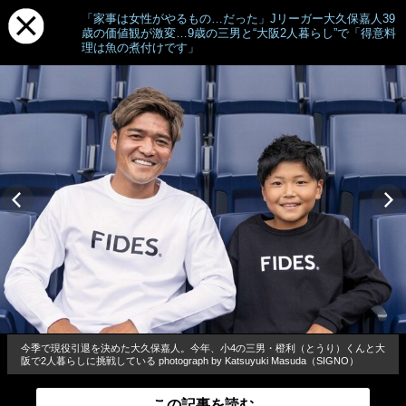
「家事は女性がやるもの…だった」Jリーガー大久保嘉人39
歳の価値観が激変…9歳の三男と“大阪2人暮らし”で「得意料
理は魚の煮付けです」
今季で現役引退を決めた大久保嘉人。今年、小4の三男・橙利（とうり）くんと大
阪で2人暮らしに挑戦している photograph by Katsuyuki Masuda（SIGNO）
この記事を読む