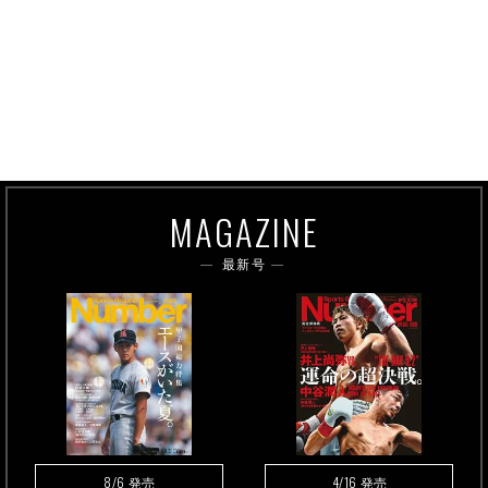
MAGAZINE
最新号
8/6
4/16
発売
発売