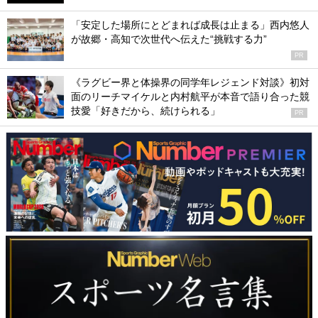
「安定した場所にとどまれば成長は止まる」西内悠人
が故郷・高知で次世代へ伝えた“挑戦する力”
PR
《ラグビー界と体操界の同学年レジェンド対談》初対
面のリーチマイケルと内村航平が本音で語り合った競
技愛「好きだから、続けられる」
PR