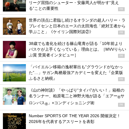
リーグ屈指のシューター・安藤周人が明かす“見え
る”ことの重要性
PR
世界の頂点に君臨し続けるオランダの超人ハリー・ラ
ブレイセンと日本のエースの太田海也「絶対王者から
学ぶこと」《ケイリン国際対談②》
PR
38歳でも進化を続ける篠山竜青が語る「10年前より
バスケが上手くなっている」理由とは。［MVVりらい
ぶ賞 受賞者インタビュー］
PR
「バイエルン移籍の逸材輩出も“グラウンドがなかっ
た”…」サガン鳥栖最強アカデミーを変えた『企業版
ふるさと納税』
PR
《山の神対談》「やっぱり“タイパ”がいい！」箱根の
名ランナー、柏原竜二と神野大地が語る「エアー
サ
®
ロンパス
」×コンディショニング術
®
PR
Number SPORTS OF THE YEAR 2026 開催決定！
2026年を代表するアスリートを表彰