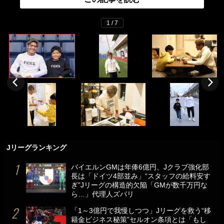
1 / 7
Jリーグランキング
バイエルンGMは年俸6億円、Jクラブ強化部
長は「ドイツ4部並み」“スタッフの給料安す
ぎ”Jリーグの構造的欠陥「GMが数千万円な
ら…」代理人ズバリ
「1～3億円で我慢しつつ」Jリーグを救う“移
籍金ビジネス秘策”セルオン条項とは「もし