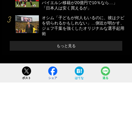
バイエルン移籍が20億円で10％なら…」
「日本人は安く買えるが」
オシム「子どもが何人もいるのに、彼はクビ
を切られるかもしれない」…側近が明かす、
ジェフ千葉を強くしたオリジナルな選手起用
術
もっと見る
ポスト
シェア
はてな
送る