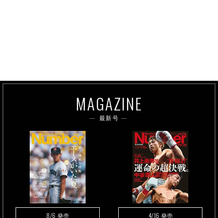
MAGAZINE
最新号
8/6
4/16
発売
発売