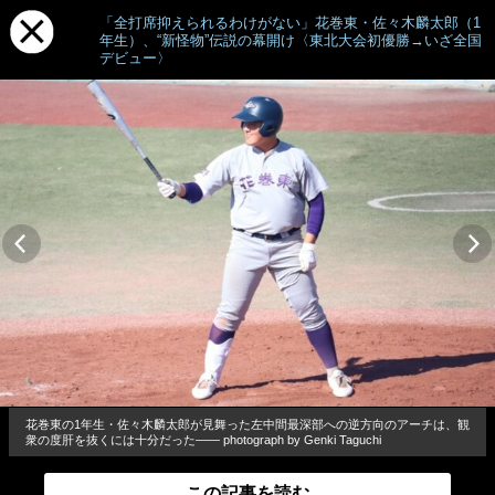
「全打席抑えられるわけがない」花巻東・佐々木麟太郎（1
年生）、“新怪物”伝説の幕開け〈東北大会初優勝→いざ全国
デビュー〉
花巻東の1年生・佐々木麟太郎が見舞った左中間最深部への逆方向のアーチは、観
衆の度肝を抜くには十分だった―― photograph by Genki Taguchi
この記事を読む