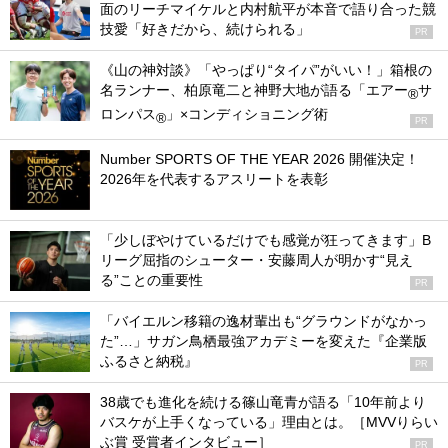
面のリーチマイケルと内村航平が本音で語り合った競
技愛「好きだから、続けられる」
PR
《山の神対談》「やっぱり“タイパ”がいい！」箱根の
名ランナー、柏原竜二と神野大地が語る「エアー
サ
®
ロンパス
」×コンディショニング術
®
PR
Number SPORTS OF THE YEAR 2026 開催決定！
2026年を代表するアスリートを表彰
「少しぼやけているだけでも感覚が狂ってきます」B
リーグ屈指のシューター・安藤周人が明かす“見え
る”ことの重要性
PR
「バイエルン移籍の逸材輩出も“グラウンドがなかっ
た”…」サガン鳥栖最強アカデミーを変えた『企業版
ふるさと納税』
PR
38歳でも進化を続ける篠山竜青が語る「10年前より
バスケが上手くなっている」理由とは。［MVVりらい
ぶ賞 受賞者インタビュー］
PR