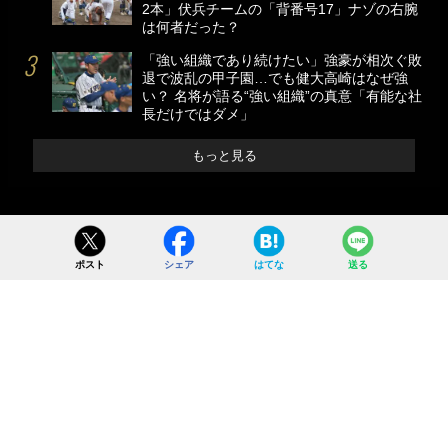
2本」伏兵チームの「背番号17」ナゾの右腕
は何者だった？
「強い組織であり続けたい」強豪が相次ぐ敗
退で波乱の甲子園…でも健大高崎はなぜ強
い？ 名将が語る“強い組織”の真意「有能な社
長だけではダメ」
もっと見る
ポスト
シェア
はてな
送る