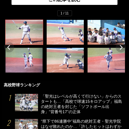
1 / 11
高校野球ランキング
「聖光はレベルが高くて行けない」からのス
タートも…「高校で球速15キロアップ」福島
の絶対王者を封じた「ソフトボール出
身」“背番号17”の正体
“県下で86連勝中”福島の絶対王者・聖光学院
はなぜ敗れたのか…「許したヒットはわずか