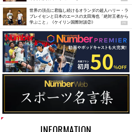
世界の頂点に君臨し続けるオランダの超人ハリー・ラ
ブレイセンと日本のエースの太田海也「絶対王者から
学ぶこと」《ケイリン国際対談②》
PR
INFORMATION