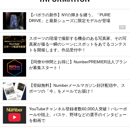
【バボラの新作】NYの輝きを纏う。「PURE
DRIVE」と最新シューズに限定モデルが登場
PR
スポーツの現場で撮影する機会のある写真家、その写
真家が撮る一瞬のシーンにスポットをあてるコンテス
トを開催します。作品受付中！
【同僚や仲間とお得に】NumberPREMIER法人プラン
が募集スタート！
【登録無料】Numberメールマガジン好評配信中。ス
ポーツの「今」をメールでお届け！
YouTubeチャンネル登録者数60,000人突破！バレーボ
ールや陸上、バスケ、野球などの選手のインタビュー
を動画で