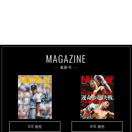
MAGAZINE
最新号
8/6
4/16
発売
発売