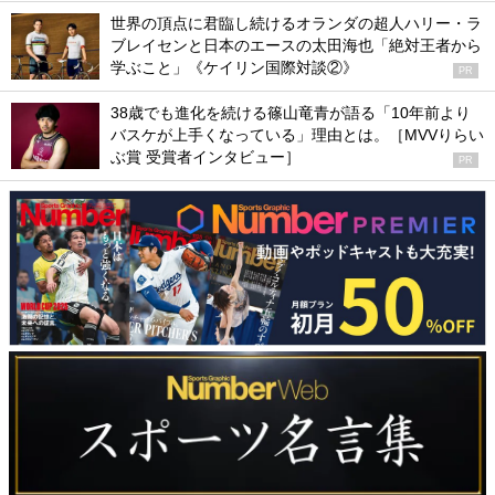
世界の頂点に君臨し続けるオランダの超人ハリー・ラ
ブレイセンと日本のエースの太田海也「絶対王者から
学ぶこと」《ケイリン国際対談②》
PR
38歳でも進化を続ける篠山竜青が語る「10年前より
バスケが上手くなっている」理由とは。［MVVりらい
ぶ賞 受賞者インタビュー］
PR