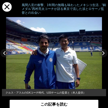
風間八宏の衝撃、1年間の無職も味わったメキシコ生活…“銅
メダル”西村亮太コーチが語る東京で流した涙とロサーノ監
督との出会い
クルス・アスルのGKコーチ時代、U20チームの監督と（本人提供）
この記事を読む