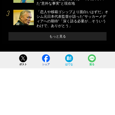
た“意外な事実”と現在地
「恋人や移籍ゴシップより面白いはずだ」オ
シム元日本代表監督が語った“サッカーメデ
ィアへの期待”「深く語る必要が…そういう
わけで、ありがとう」
もっと見る
ポスト
シェア
はてな
送る