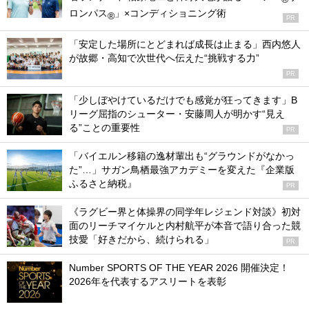
ロンパス
」×コンディショニング術
®
PR
「安定した場所にとどまれば成長は止まる」西内悠人
が故郷・高知で次世代へ伝えた“挑戦する力”
PR
「少しぼやけているだけでも感覚が狂ってきます」B
リーグ屈指のシューター・安藤周人が明かす“見え
る”ことの重要性
PR
「バイエルン移籍の逸材輩出も“グラウンドがなかっ
た”…」サガン鳥栖最強アカデミーを変えた『企業版
ふるさと納税』
PR
《ラグビー界と体操界の同学年レジェンド対談》初対
面のリーチマイケルと内村航平が本音で語り合った競
技愛「好きだから、続けられる」
PR
Number SPORTS OF THE YEAR 2026 開催決定！
2026年を代表するアスリートを表彰