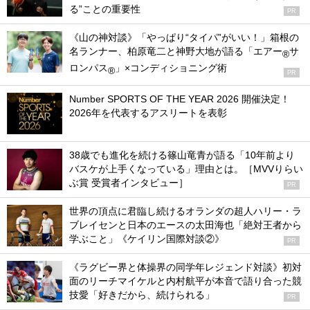
る”ことの重要性
PR
《山の神対談》「やっぱり“タイパ”がいい！」箱根の
名ランナー、柏原竜二と神野大地が語る「エアー
サ
®
ロンパス
」×コンディショニング術
®
PR
Number SPORTS OF THE YEAR 2026 開催決定！
2026年を代表するアスリートを表彰
38歳でも進化を続ける篠山竜青が語る「10年前より
バスケが上手くなっている」理由とは。［MVVりらい
ぶ賞 受賞者インタビュー］
PR
世界の頂点に君臨し続けるオランダの超人ハリー・ラ
ブレイセンと日本のエースの太田海也「絶対王者から
学ぶこと」《ケイリン国際対談②》
PR
《ラグビー界と体操界の同学年レジェンド対談》初対
面のリーチマイケルと内村航平が本音で語り合った競
技愛「好きだから、続けられる」
PR