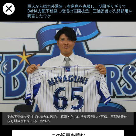
巨人から戦力外通告→右肩痛を克服し、期限ギリギリで
DeNA支配下登録…復活の宮國椋丞、三浦監督が先発起用を
明言したワケ
支配下登録を受けての会見に臨み、感謝とともに決意表明した宮國。三浦監督か
らも期待されている ©YDB
この記事を読む