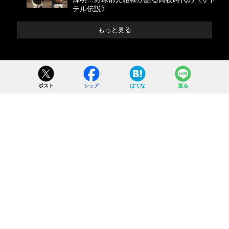
テル伝説》
もっと見る
ポスト
シェア
はてな
送る