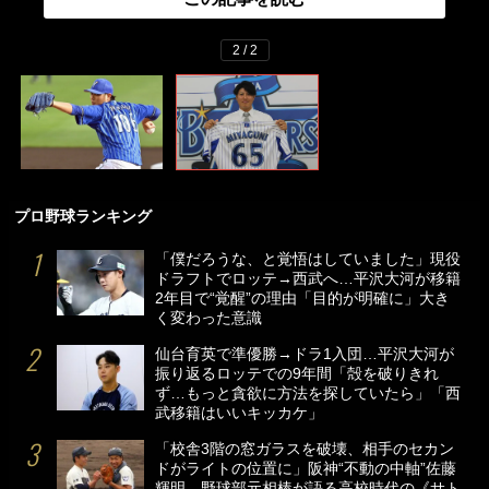
2 / 2
プロ野球ランキング
「僕だろうな、と覚悟はしていました」現役
ドラフトでロッテ→西武へ…平沢大河が移籍
2年目で“覚醒”の理由「目的が明確に」大き
く変わった意識
仙台育英で準優勝→ドラ1入団…平沢大河が
振り返るロッテでの9年間「殻を破りきれ
ず…もっと貪欲に方法を探していたら」「西
武移籍はいいキッカケ」
「校舎3階の窓ガラスを破壊、相手のセカン
ドがライトの位置に」阪神“不動の中軸”佐藤
輝明…野球部元相棒が語る高校時代の《サト