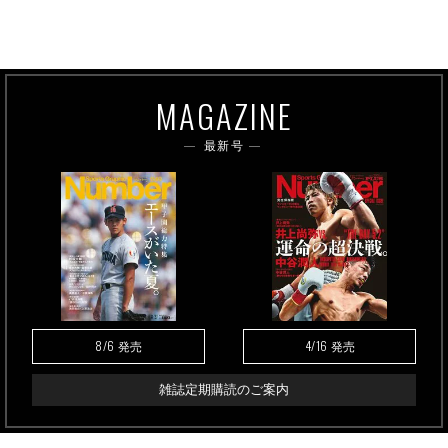
MAGAZINE
最新号
8/6
4/16
発売
発売
雑誌定期購読のご案内