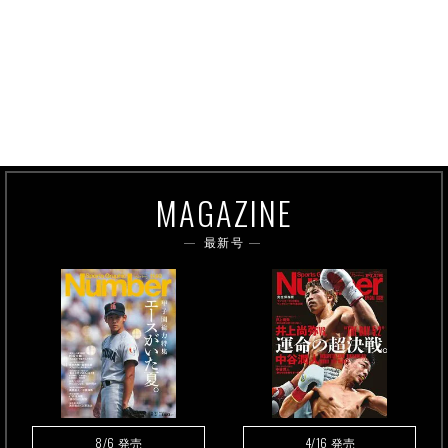
MAGAZINE
最新号
8/6
4/16
発売
発売