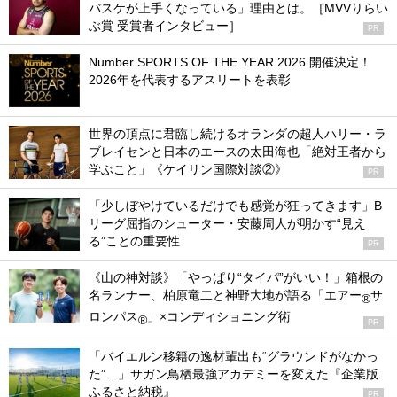
バスケが上手くなっている」理由とは。［MVVりらい
ぶ賞 受賞者インタビュー］
PR
Number SPORTS OF THE YEAR 2026 開催決定！
2026年を代表するアスリートを表彰
世界の頂点に君臨し続けるオランダの超人ハリー・ラ
ブレイセンと日本のエースの太田海也「絶対王者から
学ぶこと」《ケイリン国際対談②》
PR
「少しぼやけているだけでも感覚が狂ってきます」B
リーグ屈指のシューター・安藤周人が明かす“見え
る”ことの重要性
PR
《山の神対談》「やっぱり“タイパ”がいい！」箱根の
名ランナー、柏原竜二と神野大地が語る「エアー
サ
®
ロンパス
」×コンディショニング術
®
PR
「バイエルン移籍の逸材輩出も“グラウンドがなかっ
た”…」サガン鳥栖最強アカデミーを変えた『企業版
ふるさと納税』
PR