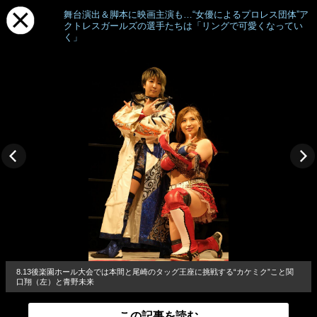
舞台演出＆脚本に映画主演も…“女優によるプロレス団体”ア
クトレスガールズの選手たちは「リングで可愛くなってい
く」
8.13後楽園ホール大会では本間と尾崎のタッグ王座に挑戦する“カケミク”こと関
口翔（左）と青野未来
この記事を読む