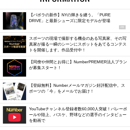
【バボラの新作】NYの輝きを纏う。「PURE
DRIVE」と最新シューズに限定モデルが登場
PR
スポーツの現場で撮影する機会のある写真家、その写
真家が撮る一瞬のシーンにスポットをあてるコンテス
トを開催します。作品受付中！
【同僚や仲間とお得に】NumberPREMIER法人プラン
が募集スタート！
【登録無料】Numberメールマガジン好評配信中。ス
ポーツの「今」をメールでお届け！
YouTubeチャンネル登録者数60,000人突破！バレーボ
ールや陸上、バスケ、野球などの選手のインタビュー
を動画で