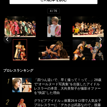
4 / 76
プロレスランキング
「四つん這いで、早く撮って！って…」28歳
で“オールヌード写真集”を出版したアイドル
レスラーの本音…大向美智子が撮影オファー
を“快諾”した理由
グラビアアイドル→体重26キロ増で人気女子
プロレスラーに「デカさは武器なので」後藤