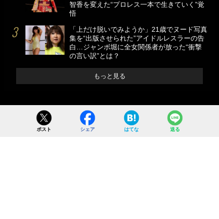
智香を変えた“プロレス一本で生きていく”覚
悟
「上だけ脱いでみようか」21歳でヌード写真
集を“出版させられた”アイドルレスラーの告
白…ジャンボ堀に全女関係者が放った“衝撃
の言い訳”とは？
もっと見る
ポスト
シェア
はてな
送る