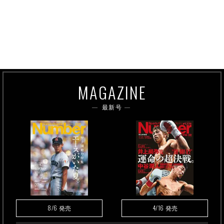
MAGAZINE
最新号
8/6
4/16
発売
発売