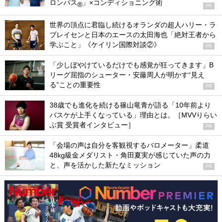
ロンパス
」×コンディショニング術
®
PR
世界の頂点に君臨し続けるオランダの超人ハリー・ラ
ブレイセンと日本のエースの太田海也「絶対王者から
学ぶこと」《ケイリン国際対談②》
PR
「少しぼやけているだけでも感覚が狂ってきます」B
リーグ屈指のシューター・安藤周人が明かす“見え
る”ことの重要性
PR
38歳でも進化を続ける篠山竜青が語る「10年前より
バスケが上手くなっている」理由とは。［MVVりらい
ぶ賞 受賞者インタビュー］
PR
「会場の声は自分を客観視するバロメーター」柔道
48kg級金メダリスト・角田夏実が感じていた声の力
と、声を活かした新たなミッション
PR