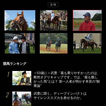
3 / 6
競馬ランキング
＜53歳に＞武豊「最も乗りやすかったのは、
断然オグリキャップです」では、“最も難し
かった馬”とは？ 第一人者が明かす本音の“騎
乗論”
武豊に聞く。ディープインパクトは
サイレンススズカを差せるのか。