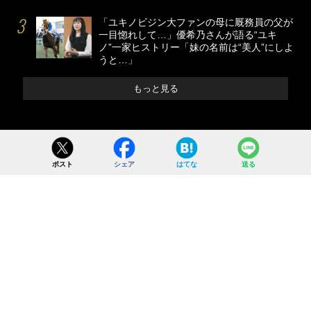
「ユキノビジン大ファンの母に厩務員の父が
一目惚れして…」優希乃さんが語る“ユキ
ノ”一家ヒストリー「妹の名前は“美人”にしよ
うと…」
もっと見る
ポスト
シェア
はてな
送る