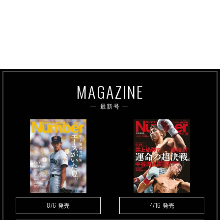
MAGAZINE
最新号
8/6
4/16
発売
発売