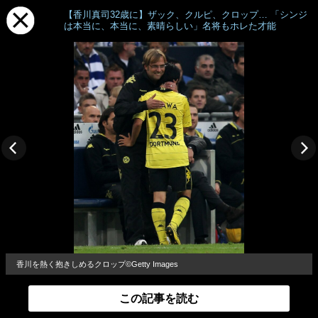
【香川真司32歳に】ザック、クルピ、クロップ… 「シンジ
は本当に、本当に、素晴らしい」名将もホレた才能
香川を熱く抱きしめるクロップ©Getty Images
この記事を読む