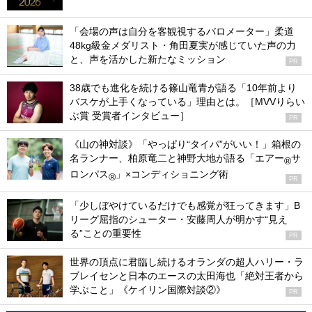
「会場の声は自分を客観視するバロメーター」柔道
48kg級金メダリスト・角田夏実が感じていた声の力
と、声を活かした新たなミッション
PR
38歳でも進化を続ける篠山竜青が語る「10年前より
バスケが上手くなっている」理由とは。［MVVりらい
ぶ賞 受賞者インタビュー］
PR
《山の神対談》「やっぱり“タイパ”がいい！」箱根の
名ランナー、柏原竜二と神野大地が語る「エアー
サ
®
ロンパス
」×コンディショニング術
®
PR
「少しぼやけているだけでも感覚が狂ってきます」B
リーグ屈指のシューター・安藤周人が明かす“見え
る”ことの重要性
PR
世界の頂点に君臨し続けるオランダの超人ハリー・ラ
ブレイセンと日本のエースの太田海也「絶対王者から
学ぶこと」《ケイリン国際対談②》
PR