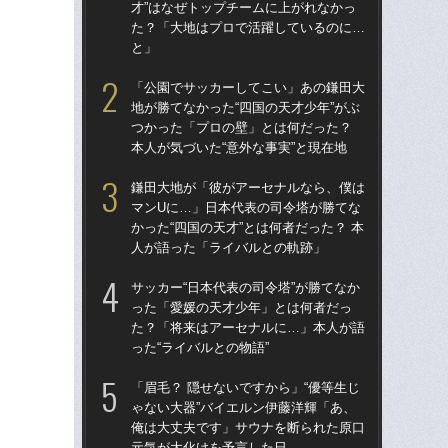
才”はなぜトップチームに上がれなかっ
才”
た？「大地はプロで活躍しているのに…
た
と」
と
「公園でサッカーしてこい」あの鎌田大
鎌
地が勝てなかった“四国の天才少年”がぶ
マ
つかった「プロの壁」とは何だった？
かっ
本人が気づいた“意外な事実”と現在地
人
鎌田大地が「彼がアーセナルなら、僕は
「
マンUに…」日本代表の司令塔が勝てな
地が
かった“四国の天才”とは何者だった？ 本
つ
人が語った「ライバルとの軌跡」
本人
サッカー“日本代表の司令塔”が勝てなか
サッ
った「愛媛の天才少年」とは何者だっ
っ
た？「将来はアーセナルに…」本人が語
た
った“ライバルとの物語”
った
「眉毛？ 隠せないですから」“優等生じ
「
ゃない大器”バイエルン伊藤洋輝「あ、
師
俺は大丈夫です」サウナを断られた原口
表で
元気が大化けを予言した日
の