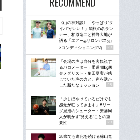
RECOMMEND
《山の神対談》「やっぱり“タ
イパ”がいい！」箱根の名ラン
ナー、柏原竜二と神野大地が
語る「エアー
サロンパス
」
®
®
×コンディショニング術
PR
「会場の声は自分を客観視す
るバロメーター」柔道48kg級
金メダリスト・角田夏実が感
じていた声の力と、声を活か
した新たなミッション
PR
「少しぼやけているだけでも
感覚が狂ってきます」Bリー
グ屈指のシューター・安藤周
人が明かす“見える”ことの重
要性
PR
38歳でも進化を続ける篠山竜