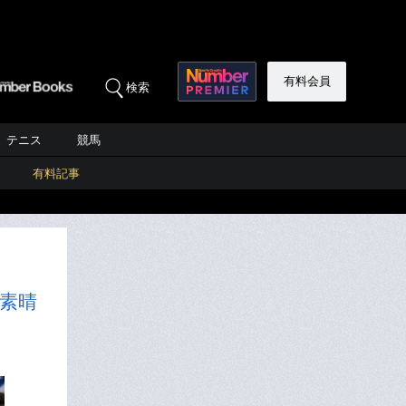
有料会員
検索
テニス
競馬
有料記事
素晴