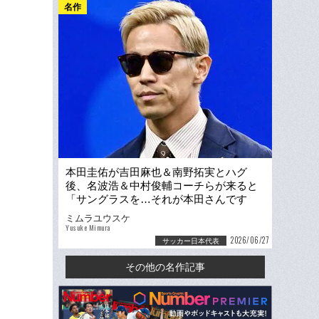
名作
本田圭佑が吉田麻也＆南野拓実とハグ
後、名波浩＆中村俊輔コーチらが来ると
「サングラスを…それが本田さんです
よ」スウェーデン戦取材記者が見た胸ア
ミムラユウスケ
ツ場面
Yusuke Mimura
2026/06/27
サッカー日本代表
その他の名作記事