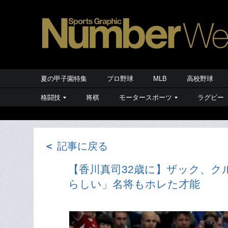
夏の甲子園特集
プロ野球
MLB
高校野球
格闘技
将棋
モータースポーツ
ラグビー
＜
記事に戻る
【香川真司32歳に】ザック、ク
らしい」名将もホレた才能