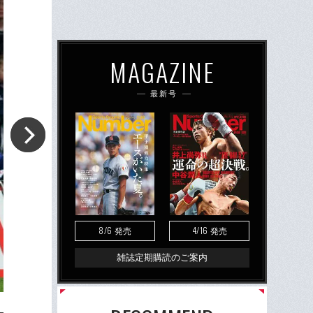
MAGAZINE
最新号
8/6
4/16
発売
発売
雑誌定期購読のご案内