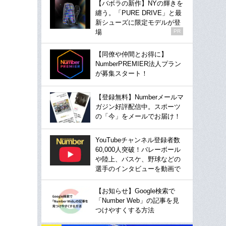
【バボラの新作】NYの輝きを
纏う。「PURE DRIVE」と最
新シューズに限定モデルが登
場
PR
【同僚や仲間とお得に】
NumberPREMIER法人プラン
が募集スタート！
【登録無料】Numberメールマ
ガジン好評配信中。スポーツ
の「今」をメールでお届け！
YouTubeチャンネル登録者数
60,000人突破！バレーボール
や陸上、バスケ、野球などの
選手のインタビューを動画で
【お知らせ】Google検索で
「Number Web」の記事を見
つけやすくする方法