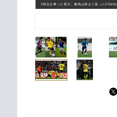
2得点を奪った香川。敵地は静まり返った©Getty I