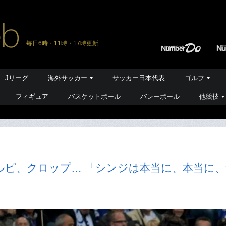
毎日6時・11時・17時更新
Jリーグ
海外サッカー
サッカー日本代表
ゴルフ
フィギュア
バスケットボール
バレーボール
他競技
ルピ、クロップ… 「シンジは本当に、本当に、