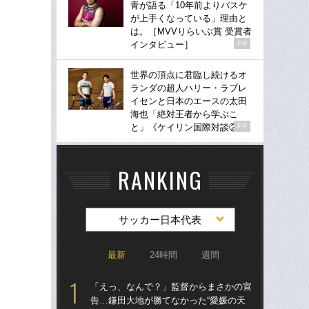
青が語る「10年前よりバスケ
が上手くなっている」理由と
は。［MVVりらいぶ賞 受賞者
インタビュー］
PR
世界の頂点に君臨し続けるオ
ランダの超人ハリー・ラブレ
イセンと日本のエースの太田
海也「絶対王者から学ぶこ
と」《ケイリン国際対談②》
PR
RANKING
サッカー日本代表
最新
24時間
週間
「えっ、なんで？」監督からまさかの宣
「
告…鎌田大地が勝てなかった“愛媛の天
告…