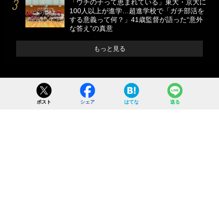
「ウチの子って恵まれている」東大・京大に
100人以上が進学…超進学校で「ガチ部活を
する意義って何？」41歳監督が語った“意外
な答え”の真意
もっと見る
ポスト
シェア
はてな
送る