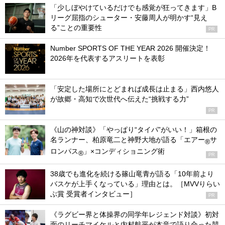
「少しぼやけているだけでも感覚が狂ってきます」B
リーグ屈指のシューター・安藤周人が明かす“見え
る”ことの重要性
PR
Number SPORTS OF THE YEAR 2026 開催決定！
2026年を代表するアスリートを表彰
「安定した場所にとどまれば成長は止まる」西内悠人
が故郷・高知で次世代へ伝えた“挑戦する力”
PR
《山の神対談》「やっぱり“タイパ”がいい！」箱根の
名ランナー、柏原竜二と神野大地が語る「エアー
サ
®
ロンパス
」×コンディショニング術
®
PR
38歳でも進化を続ける篠山竜青が語る「10年前より
バスケが上手くなっている」理由とは。［MVVりらい
ぶ賞 受賞者インタビュー］
PR
《ラグビー界と体操界の同学年レジェンド対談》初対
面のリーチマイケルと内村航平が本音で語り合った競