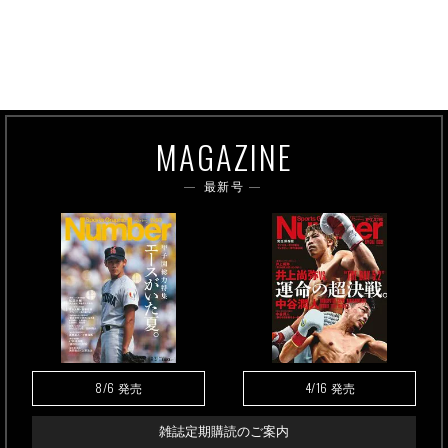
MAGAZINE
最新号
8/6
4/16
発売
発売
雑誌定期購読のご案内