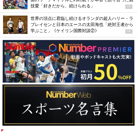
技愛「好きだから、続けられる」
PR
世界の頂点に君臨し続けるオランダの超人ハリー・ラ
ブレイセンと日本のエースの太田海也「絶対王者から
学ぶこと」《ケイリン国際対談②》
PR