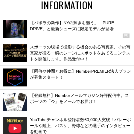
INFORMATION
【バボラの新作】NYの輝きを纏う。「PURE
DRIVE」と最新シューズに限定モデルが登場
PR
スポーツの現場で撮影する機会のある写真家、その写
真家が撮る一瞬のシーンにスポットをあてるコンテス
トを開催します。作品受付中！
【同僚や仲間とお得に】NumberPREMIER法人プラン
が募集スタート！
【登録無料】Numberメールマガジン好評配信中。ス
ポーツの「今」をメールでお届け！
YouTubeチャンネル登録者数60,000人突破！バレーボ
ールや陸上、バスケ、野球などの選手のインタビュー
を動画で