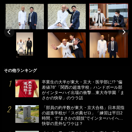
その他ランキング
卒業生の大半が東大・京大・医学部に!? “偏
差値78”「関西の超進学校」ハンドボール部
がインターハイ出場の衝撃…東大寺学園「ま
さかの快挙」のウラ話
「部員の約半数が東大・京大合格」日本屈指
の超進学校が「スポ薦ゼロ」「練習は平日2
時間」で“まさかの競技”でインターハイへ…
快挙の意外なワケは？