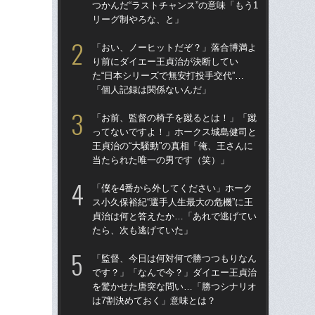
つかんだ“ラストチャンス”の意味「もう1
す“
リーグ制やろな、と」
た…
らD
「おい、ノーヒットだぞ？」落合博満よ
り前にダイエー王貞治が決断してい
「
た“日本シリーズで無安打投手交代”…
で
「個人記録は関係ないんだ」
を
は
「お前、監督の椅子を蹴るとは！」「蹴
ってないですよ！」ホークス城島健司と
「
王貞治の“大騒動”の真相「俺、王さんに
コー
当たられた唯一の男です（笑）」
人に
で
「僕を4番から外してください」ホーク
ス小久保裕紀“選手人生最大の危機”に王
「
貞治は何と答えたか…「あれで逃げてい
です
たら、次も逃げていた」
治
「
「監督、今日は何対何で勝つつもりなん
です？」「なんで今？」ダイエー王貞治
「
を驚かせた唐突な問い…「勝つシナリオ
ホー
は7割決めておく」意味とは？
ら“
ス