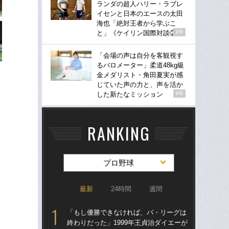
ランダの超人ハリー・ラブレ
イセンと日本のエースの太田
海也「絶対王者から学ぶこ
と」《ケイリン国際対談②》
PR
「会場の声は自分を客観視す
るバロメーター」柔道48kg級
金メダリスト・角田夏実が感
じていた声の力と、声を活か
した新たなミッション
PR
RANKING
プロ野球
最新
24時間
週間
「もし優勝できなければ、パ・リーグは
「ア
終わりだった」1999年王貞治ダイエーが
球