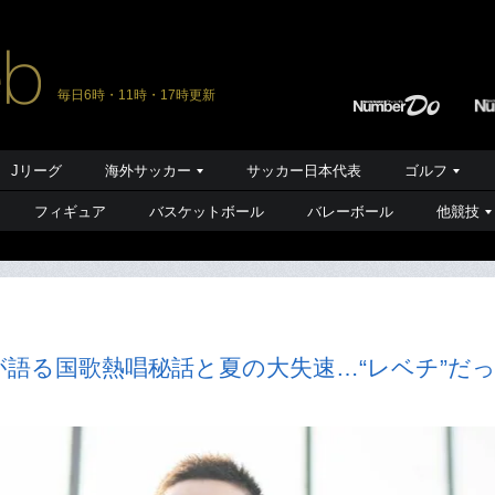
毎日6時・11時・17時更新
Jリーグ
海外サッカー
サッカー日本代表
ゴルフ
フィギュア
バスケットボール
バレーボール
他競技
語る国歌熱唱秘話と夏の大失速…“レベチ”だ