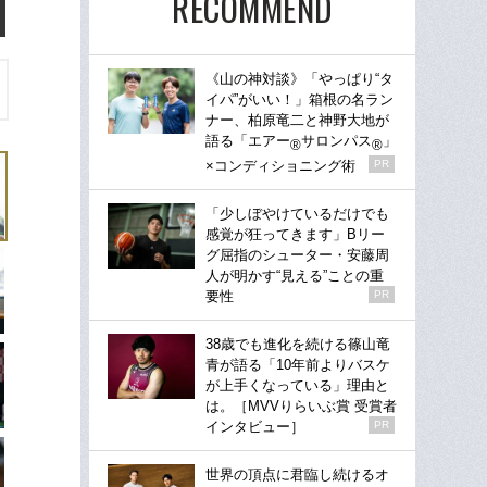
RECOMMEND
《山の神対談》「やっぱり“タ
イパ”がいい！」箱根の名ラン
ナー、柏原竜二と神野大地が
語る「エアー
サロンパス
」
®
®
×コンディショニング術
PR
「少しぼやけているだけでも
感覚が狂ってきます」Bリー
グ屈指のシューター・安藤周
人が明かす“見える”ことの重
要性
PR
38歳でも進化を続ける篠山竜
青が語る「10年前よりバスケ
が上手くなっている」理由と
は。［MVVりらいぶ賞 受賞者
インタビュー］
PR
世界の頂点に君臨し続けるオ