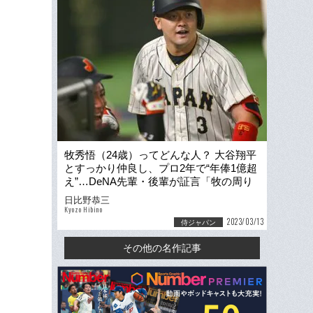
牧秀悟（24歳）ってどんな人？ 大谷翔平
とすっかり仲良し、プロ2年で“年俸1億超
え”…DeNA先輩・後輩が証言「牧の周り
には必ず人が集まる」
日比野恭三
Kyozo Hibino
2023/03/13
侍ジャパン
その他の名作記事