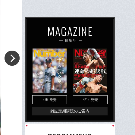
MAGAZINE
最新号
8/6
4/16
発売
発売
雑誌定期購読のご案内