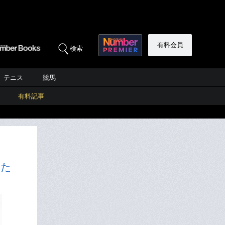
有料会員
検索
テニス
競馬
有料記事
った