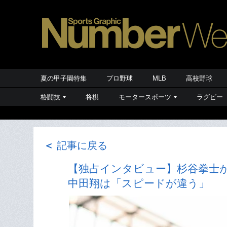
夏の甲子園特集
プロ野球
MLB
高校野球
格闘技
将棋
モータースポーツ
ラグビー
＜
記事に戻る
【独占インタビュー】杉谷拳士が
中田翔は「スピードが違う」