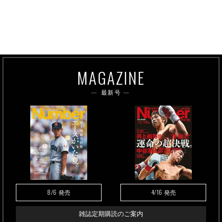
MAGAZINE
最新号
8/6
4/16
発売
発売
雑誌定期購読のご案内