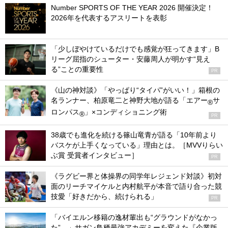
Number SPORTS OF THE YEAR 2026 開催決定！
2026年を代表するアスリートを表彰
「少しぼやけているだけでも感覚が狂ってきます」B
リーグ屈指のシューター・安藤周人が明かす“見え
る”ことの重要性
PR
《山の神対談》「やっぱり“タイパ”がいい！」箱根の
名ランナー、柏原竜二と神野大地が語る「エアー
サ
®
ロンパス
」×コンディショニング術
®
PR
38歳でも進化を続ける篠山竜青が語る「10年前より
バスケが上手くなっている」理由とは。［MVVりらい
ぶ賞 受賞者インタビュー］
PR
《ラグビー界と体操界の同学年レジェンド対談》初対
面のリーチマイケルと内村航平が本音で語り合った競
技愛「好きだから、続けられる」
PR
「バイエルン移籍の逸材輩出も“グラウンドがなかっ
た”…」サガン鳥栖最強アカデミーを変えた『企業版