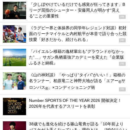
「少しぼやけているだけでも感覚が狂ってきます」B
リーグ屈指のシューター・安藤周人が明かす“見え
る”ことの重要性
PR
《ラグビー界と体操界の同学年レジェンド対談》初対
面のリーチマイケルと内村航平が本音で語り合った競
技愛「好きだから、続けられる」
PR
「バイエルン移籍の逸材輩出も“グラウンドがなかっ
た”…」サガン鳥栖最強アカデミーを変えた『企業版
ふるさと納税』
PR
《山の神対談》「やっぱり“タイパ”がいい！」箱根の
名ランナー、柏原竜二と神野大地が語る「エアー
サ
®
ロンパス
」×コンディショニング術
®
PR
Number SPORTS OF THE YEAR 2026 開催決定！
2026年を代表するアスリートを表彰
38歳でも進化を続ける篠山竜青が語る「10年前より
バスケが上手くなっている」理由とは。［MVVりらい