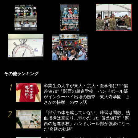
その他ランキング
卒業生の大半が東大・京大・医学部に!? “偏
差値78”「関西の超進学校」ハンドボール部
がインターハイ出場の衝撃…東大寺学園「ま
さかの快挙」のウラ話
「部活の体を成していない」練習は閑散、熱
血指導は空回り…弱小だった“偏差値78”「関
西の超進学校」ハンドボール部が強豪になっ
た“奇跡の軌跡”