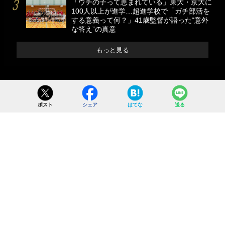
「ウチの子って恵まれている」東大・京大に
100人以上が進学…超進学校で「ガチ部活を
する意義って何？」41歳監督が語った“意外
な答え”の真意
もっと見る
ポスト
シェア
はてな
送る