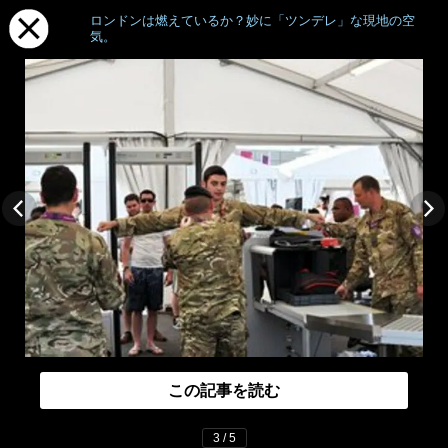
ロンドンは燃えているか？妙に「ツンデレ」な現地の空
気。
この記事を読む
3 / 5