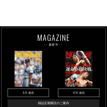
MAGAZINE
最新号
8/6
4/16
発売
発売
雑誌定期購読のご案内