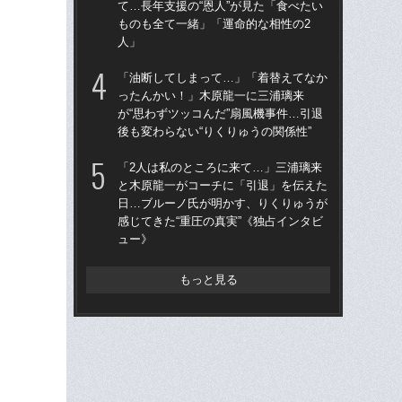
て…長年支援の“恩人”が見た「食べたい
て…
ものも全て一緒」「運命的な相性の2
も
人」
人
「油断してしまって…」「着替えてなか
「
ったんかい！」木原龍一に三浦璃来
原
が“思わずツッコんだ”扇風機事件…引退
て…
後も変わらない“りくりゅうの関係性”
ー「
「2人は私のところに来て…」三浦璃来
「
と木原龍一がコーチに「引退」を伝えた
が照
日…ブルーノ氏が明かす、りくりゅうが
り
感じてきた“重圧の真実”《独占インタビ
捨
ュー》
もっと見る