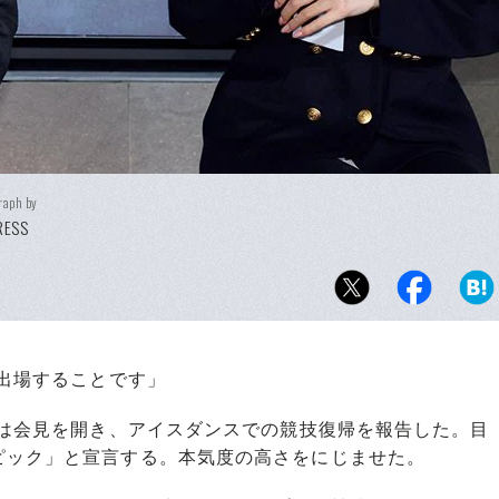
raph by
PRESS
に出場することです」
人は会見を開き、アイスダンスでの競技復帰を報告した。目
ピック」と宣言する。本気度の高さをにじませた。