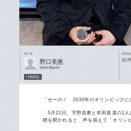
text by
photog
JIJI 
野口美惠
Yoshie Noguchi
PROFILE
「せーの！ 2030年のオリンピック
5月22日、宇野昌磨と本田真凜の2
標を聞かれると、声を揃えて「オリン