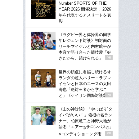
Number SPORTS OF THE
YEAR 2026 開催決定！ 2026
年を代表するアスリートを表
彰
《ラグビー界と体操界の同学
年レジェンド対談》初対面の
リーチマイケルと内村航平が
本音で語り合った競技愛「好
きだから、続けられる」
PR
世界の頂点に君臨し続けるオ
ランダの超人ハリー・ラブレ
イセンと日本のエースの太田
海也「絶対王者から学ぶこ
と」《ケイリン国際対談②》
PR
《山の神対談》「やっぱり“タ
イパ”がいい！」箱根の名ラン
ナー、柏原竜二と神野大地が
語る「エアー
サロンパス
」
®
®
×コンディショニング術
PR