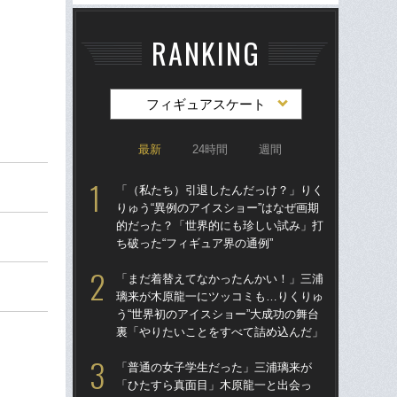
RANKING
フィギュアスケート
最新
24時間
週間
「（私たち）引退したんだっけ？」りく
「
りゅう“異例のアイスショー”はなぜ画期
璃
的だった？「世界的にも珍しい試み」打
う“
ち破った“フィギュア界の通例”
裏
「まだ着替えてなかったんかい！」三浦
「
璃来が木原龍一にツッコミも…りくりゅ
りゅ
う“世界初のアイスショー”大成功の舞台
的
裏「やりたいことをすべて詰め込んだ」
ち破
「普通の女子学生だった」三浦璃来が
「
「ひたすら真面目」木原龍一と出会っ
「