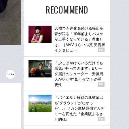
RECOMMEND
38歳でも進化を続ける篠山竜
青が語る「10年前よりバスケ
が上手くなっている」理由と
は。［MVVりらいぶ賞 受賞者
インタビュー］
PR
「少しぼやけているだけでも
感覚が狂ってきます」Bリー
グ屈指のシューター・安藤周
人が明かす“見える”ことの重
要性
PR
「バイエルン移籍の逸材輩出
も“グラウンドがなかっ
た”…」サガン鳥栖最強アカデ
ミーを変えた『企業版ふるさ
と納税』
PR