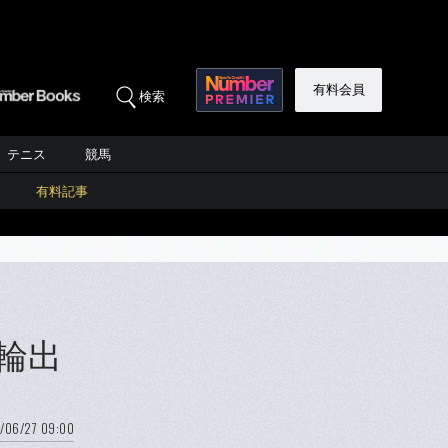
有料会員
検索
テニス
競馬
有料記事
輪出
/06/27 09:00