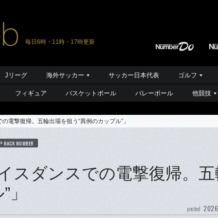
毎日6時・11時・17時更新
Jリーグ
海外サッカー
サッカー日本代表
ゴルフ
フィギュア
バスケットボール
バレーボール
他競技
の電撃復帰。五輪出場を狙う“異例のカップル”」
BACK NUMBER
イスダンスでの電撃復帰。五
”」
2026
posted