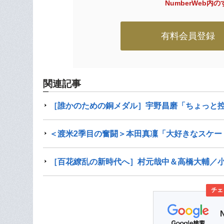
NumberWeb
有料会員登録
関連記事
［誰かのための銅メダル］宇野昌磨「ちょっと控
＜渡米2季目の奮闘＞本田真凜「大好きなスケー
［百花繚乱の新時代へ］村元哉中＆高橋大輔／
チェ