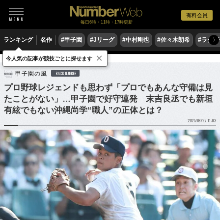
有料会員
毎日6時・11時・17時更新
ランキング
名作
#甲子園
#Jリーグ
#中村剛也
#佐々木朗希
#ラグ
〉
×
今人気の記事が競技ごとに探せます
野球
高校野球
甲子園の風
BACK NUMBER
プロ野球レジェンドも思わず「プロでもあんな守備は見
たことがない」…甲子園で好守連発 末吉良丞でも新垣
有絃でもない沖縄尚学“職人”の正体とは？
2025/08/27 11:03