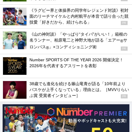
《ラグビー界と体操界の同学年レジェンド対談》初対
面のリーチマイケルと内村航平が本音で語り合った競
技愛「好きだから、続けられる」
PR
《山の神対談》「やっぱり“タイパ”がいい！」箱根の
名ランナー、柏原竜二と神野大地が語る「エアー
サ
®
ロンパス
」×コンディショニング術
®
PR
Number SPORTS OF THE YEAR 2026 開催決定！
2026年を代表するアスリートを表彰
38歳でも進化を続ける篠山竜青が語る「10年前より
バスケが上手くなっている」理由とは。［MVVりらい
ぶ賞 受賞者インタビュー］
PR