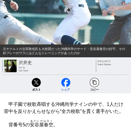
元ヤクルトの古田敦也氏も大絶賛だった沖縄尚学のサード・安谷屋春空の好守。その
好プレーのウラにはどんなトレーニングがあったのか
photograph by
沢井史
Sankei Shimbun
text by
Fumi Sawai
ポスト
シェア
コピー
甲子園で校歌斉唱する沖縄尚学ナインの中で、1人だけ
背中を反りかえらせながら“全力校歌”を貫く選手がいた。
あだにやはるく
背番号5の
安谷屋春空
。