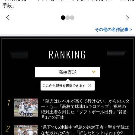
手段」
その他の名作記事 >
RANKING
高校野球
×
ここから競技を選択できます
最新
24時間
週間
「聖光はレベルが高くて行けない」からのスタ
ートも…「高校で球速15キロアップ」福島の
絶対王者を封じた「ソフトボール出身」“背番
号17”の正体
“県下で86連勝中”福島の絶対王者・聖光学院は
なぜ敗れたのか…「許したヒットはわずか2