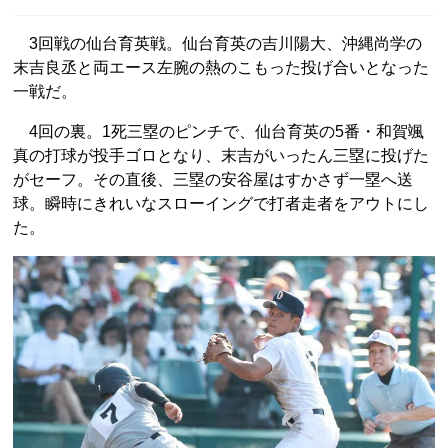
3回戦の仙台育英戦。仙台育英の吉川陽大、沖縄尚学の
末吉良丞と両エース左腕の熱のこもった投げ合いとなった
一戦だ。
4回の裏。1死三塁のピンチで、仙台育英の5番・和賀颯
真の打球が投手ゴロとなり、末吉がいったん三塁に投げた
がセーフ。その直後、三塁の安谷屋はすかさず一塁へ送
球。瞬時にきれいなスローイングで打者走者をアウトにし
た。