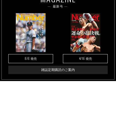
最新号
8/6
4/16
発売
発売
雑誌定期購読のご案内