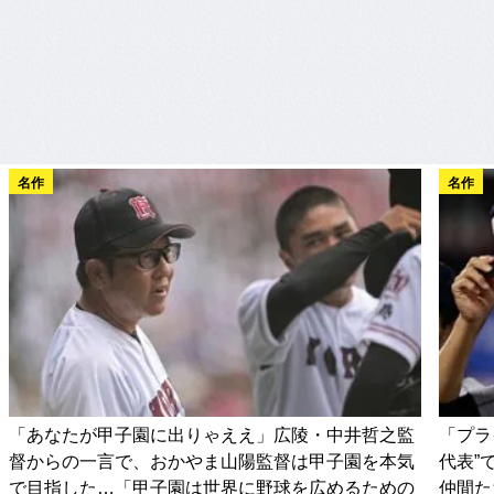
名作
名作
「あなたが甲子園に出りゃええ」広陵・中井哲之監
「プラ
督からの一言で、おかやま山陽監督は甲子園を本気
代表”
で目指した…「甲子園は世界に野球を広めるための
仲間た