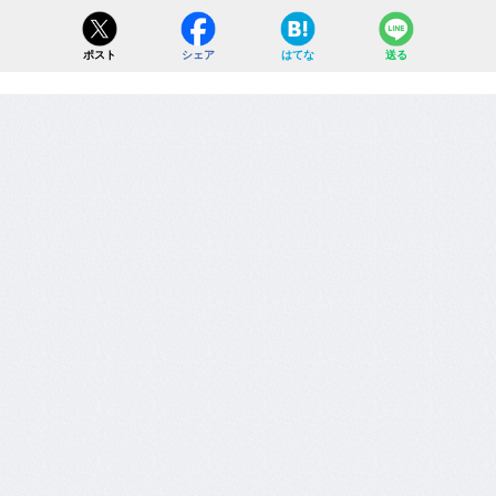
ポスト
シェア
はてな
送る