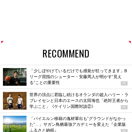
RECOMMEND
「少しぼやけているだけでも感覚が狂ってきます」B
リーグ屈指のシューター・安藤周人が明かす“見え
る”ことの重要性
PR
世界の頂点に君臨し続けるオランダの超人ハリー・ラ
ブレイセンと日本のエースの太田海也「絶対王者から
学ぶこと」《ケイリン国際対談②》
PR
「バイエルン移籍の逸材輩出も“グラウンドがなかっ
た”…」サガン鳥栖最強アカデミーを変えた『企業版
ふるさと納税』
PR