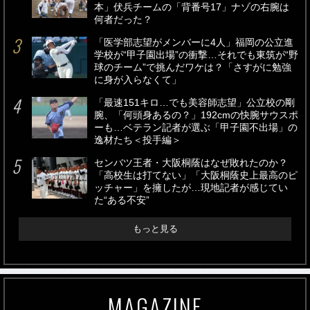
本」伏兵チームの「背番号17」ナゾの右腕は
何者だった？
「医学部志望がメンバーに4人」福岡の公立進
学校が“甲子園出場”の衝撃…それでも東筑が“野
球のチーム”で挑んだワケは？「さすがに勉強
に身が入らなくて」
「最速151キロ…でも美容師志望」公立校の剛
腕、「何頭身あるの？」192cmの快腕サウスポ
ーも…ベテラン記者が選ぶ「甲子園不出場」の
逸材たち＜投手編＞
センバツ王者・大阪桐蔭はなぜ敗れたのか？
「高校生は打てない」「大阪桐蔭史上最高のピ
ッチャー」を擁したが…現地記者が感じてい
た“ある不安”
もっと見る
MAGAZINE