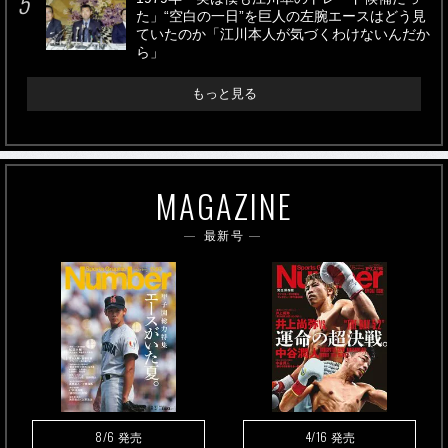
た」“空白の一日”を巨人の左腕エースはどう見
ていたのか「江川本人が気づくわけないんだか
ら」
もっと見る
MAGAZINE
最新号
8/6
4/16
発売
発売