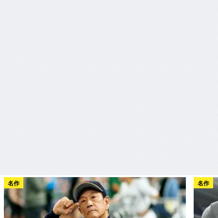
名作
名作