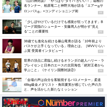
《山の神対談》「やっぱり“タイパ”がいい！」箱根の
名ランナー、柏原竜二と神野大地が語る「エアー
サ
®
ロンパス
」×コンディショニング術
®
PR
「少しぼやけているだけでも感覚が狂ってきます」B
リーグ屈指のシューター・安藤周人が明かす“見え
る”ことの重要性
PR
38歳でも進化を続ける篠山竜青が語る「10年前より
バスケが上手くなっている」理由とは。［MVVりらい
ぶ賞 受賞者インタビュー］
PR
世界の頂点に君臨し続けるオランダの超人ハリー・ラ
ブレイセンと日本のエースの太田海也「絶対王者から
学ぶこと」《ケイリン国際対談②》
PR
「会場の声は自分を客観視するバロメーター」柔道
48kg級金メダリスト・角田夏実が感じていた声の力
と、声を活かした新たなミッション
PR