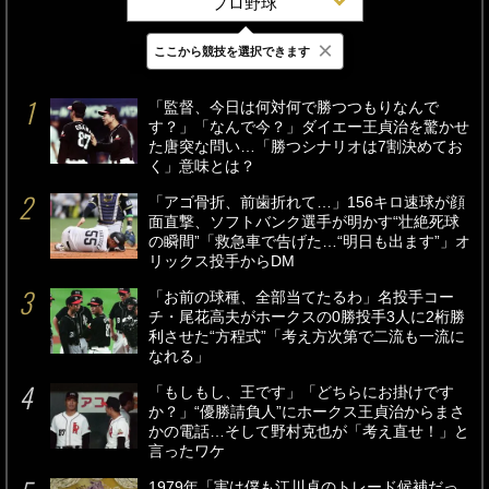
プロ野球
×
ここから競技を選択できます
最新
24時間
週間
「監督、今日は何対何で勝つつもりなんで
す？」「なんで今？」ダイエー王貞治を驚かせ
た唐突な問い…「勝つシナリオは7割決めてお
く」意味とは？
「アゴ骨折、前歯折れて…」156キロ速球が顔
面直撃、ソフトバンク選手が明かす“壮絶死球
の瞬間”「救急車で告げた…“明日も出ます”」オ
リックス投手からDM
「お前の球種、全部当てたるわ」名投手コー
チ・尾花高夫がホークスの0勝投手3人に2桁勝
利させた“方程式”「考え方次第で二流も一流に
なれる」
「もしもし、王です」「どちらにお掛けです
か？」“優勝請負人”にホークス王貞治からまさ
かの電話…そして野村克也が「考え直せ！」と
言ったワケ
1979年「実は僕も江川卓のトレード候補だっ