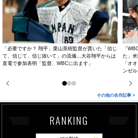
「必要ですか？ 翔平」栗山英樹監督が貫いた「信じ
「WB
て、信じて、信じ抜いて」の流儀…大谷翔平からは
た」米
直電で参加表明「監督、WBCに出ます」
「オオ
ンゼル
その他の名作記事 >
RANKING