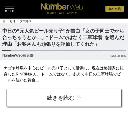
有料会員
毎日6時・11時・17時更新
野球
プロ野球
中日の“元人気ビール売り子”が告白「女の子同士でかち
合っちゃうとか…」“ドームではなく二軍球場”を選んだ
理由「お客さんも頑張りを評価してくれた」
NumberWeb編集部
2025/07/08 11:06
ナゴヤ球場を中心にビール売り子として活動し、現在は格闘家に転
身したRiNRiNさん。ドームではなく、あえて中日の二軍球場でビ
ールを注いだ舞台...
続きを読む