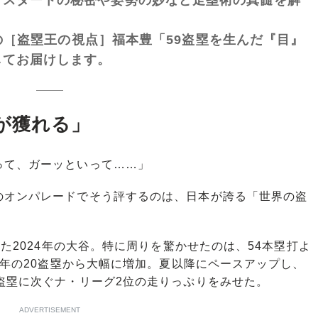
の［盗塁王の視点］福本豊「59盗塁を生んだ『目』
してお届けします。
が獲れる」
って、ガーッといって……」
オンパレードでそう評するのは、日本が誇る「世界の盗
た2024年の大谷。特に周りを驚かせたのは、54本塁打よ
23年の20盗塁から大幅に増加。夏以降にペースアップし、
盗塁に次ぐナ・リーグ2位の走りっぷりをみせた。
ADVERTISEMENT