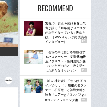
RECOMMEND
38歳でも進化を続ける篠山竜
青が語る「10年前よりバスケ
が上手くなっている」理由と
は。［MVVりらいぶ賞 受賞者
インタビュー］
PR
「会場の声は自分を客観視す
るバロメーター」柔道48kg級
金メダリスト・角田夏実が感
じていた声の力と、声を活か
した新たなミッション
PR
《山の神対談》「やっぱり“タ
イパ”がいい！」箱根の名ラン
ナー、柏原竜二と神野大地が
語る「エアー
サロンパス
」
®
®
×コンディショニング術
PR