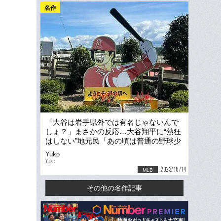
名作
「大谷は岩手県外では有名じゃないんで
しょ？」まさかの反応…大谷翔平に“熱狂
はしない”地元民「あの頃は普通の野球少
年に見えてたけどなあ」
Yuko
Yuko
2023/10/14
MLB
その他の名作記事