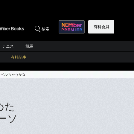
有料会員
検索
テニス
競馬
有料記事
レベルちゃうかな」
めた
ーソ