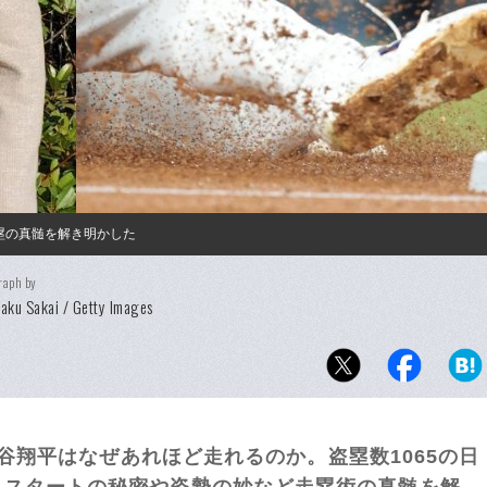
盗塁の真髄を解き明かした
raph by
aku Sakai / Getty Images
大谷翔平はなぜあれほど走れるのか。盗塁数1065の日
、スタートの秘密や姿勢の妙など走塁術の真髄を解