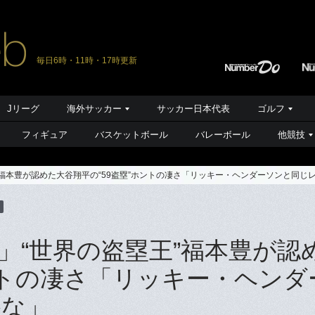
毎日6時・11時・17時更新
Jリーグ
海外サッカー
サッカー日本代表
ゴルフ
フィギュア
バスケットボール
バレーボール
他競技
福本豊が認めた大谷翔平の“59盗塁”ホントの凄さ「リッキー・ヘンダーソンと同じ
」“世界の盗塁王”福本豊が認
ントの凄さ「リッキー・ヘンダ
かな」