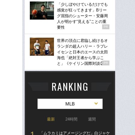
「少しぼやけているだけでも
感覚が狂ってきます」Bリー
グ屈指のシューター・安藤周
人が明かす“見える”ことの重
要性
PR
世界の頂点に君臨し続けるオ
ランダの超人ハリー・ラブレ
イセンと日本のエースの太田
海也「絶対王者から学ぶこ
と」《ケイリン国際対談②》
PR
RANKING
MLB
最新
24時間
週間
「ムラカミはアメージングだ」白ジャケ
「