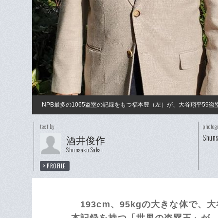
NPB最多の1065盗塁の記録をもつ福本豊（左）が、大谷翔平59
text by
photog
Shuns
酒井俊作
Shunsaku Sakai
PROFILE
193cm、95kgの大きな体で、
本記録を持つ「世界の盗塁王」が