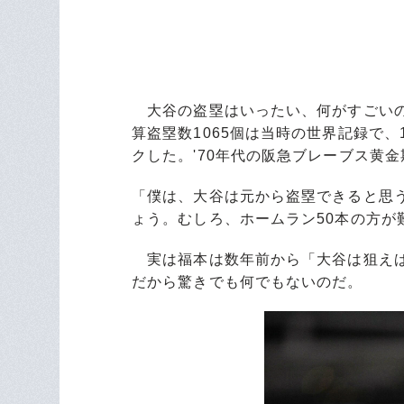
大谷の盗塁はいったい、何がすごいの
算盗塁数1065個は当時の世界記録で、1
クした。'70年代の阪急ブレーブス黄
「僕は、大谷は元から盗塁できると思
ょう。むしろ、ホームラン50本の方が
実は福本は数年前から「大谷は狙えば
だから驚きでも何でもないのだ。