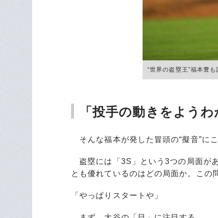
“世界の盗塁王”福本豊も認
「投手の動きをようわ
そんな福本が発した冒頭の“擬音”に
盗塁には「3S」という3つの局面が
とも優れているのはどの局面か。この
「やっぱりスタートや」
まず、大谷の「目」に注目する。