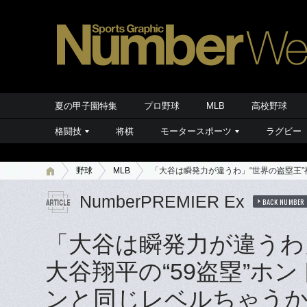
夏の甲子園特集
プロ野球
MLB
高校野球
格闘技
将棋
モータースポーツ
ラグビー
野球
MLB
「大谷は瞬発力が違うわ」“世界の盗塁王”
NumberPREMIER Ex
BACK NUMBER
「大谷は瞬発力が違うわ
大谷翔平の“59盗塁”ホ
ンと同じレベルちゃう