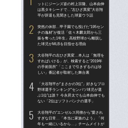
ットにジーンズ姿の村上宗隆、山本由伸
ッ
は黒タキシードで…“左ひざ異変”大谷翔
は黒
平が辞退も見聞きした球宴ウラ話
平
突然の休部…甲子園でも投げた“195セン
突然
チの逸材”が復活「佐々木麟太郎から三
チの
振を奪った1年生」高校野球から離脱し
振
た球児がMLBを目指せる理由
た球
大谷翔平の左ひざ異変…本人は「無理を
大
すればいける」が、検索すると“2019年
すれ
の手術箇所”「ここまで引きずるのは珍
の手
しい」番記者が取材した舞台裏
し
「大谷翔平が“まさかの3位”」好きなプロ
「大
野球選手ランキング“センバツ球児が選
野球
ぶ1位”は誰？ 今永昇太でも山本由伸でも
ぶ1
ない「2位はソフトバンクの選手」
な
大谷翔平の“エンゼルス同僚から”愛され
大
すぎな日常…「本当に家族のよう」「何
な
年も一緒にいるから…」チームメイトが
返