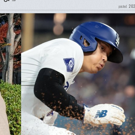
202
posted