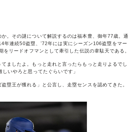
か。その謎について解説するのは福本豊、御年77歳。通
4年連続50盗塁、'72年には実にシーズン106盗塁をマー
金期をリードオフマンとして牽引した伝説の韋駄天である。
うてましたよ。もっと走れと言ったらもっと走りよるでし
難しいやろと思ってたぐらいです」
盗塁王が獲れる」と公言し、走塁センスを認めてきた。