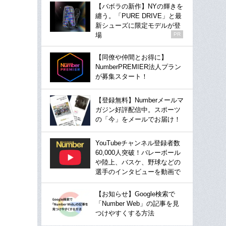
【バボラの新作】NYの輝きを
纏う。「PURE DRIVE」と最
新シューズに限定モデルが登
場
PR
【同僚や仲間とお得に】
NumberPREMIER法人プラン
が募集スタート！
【登録無料】Numberメールマ
ガジン好評配信中。スポーツ
の「今」をメールでお届け！
YouTubeチャンネル登録者数
60,000人突破！バレーボール
や陸上、バスケ、野球などの
選手のインタビューを動画で
【お知らせ】Google検索で
「Number Web」の記事を見
つけやすくする方法