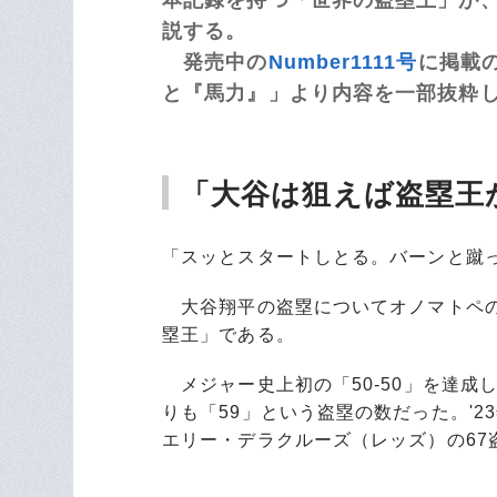
説する。
発売中の
Number1111号
に掲載
と『馬力』」より内容を一部抜粋
「大谷は狙えば盗塁王
「スッとスタートしとる。バーンと蹴
大谷翔平の盗塁についてオノマトペの
塁王」である。
メジャー史上初の「50-50」を達成し
りも「59」という盗塁の数だった。'
エリー・デラクルーズ（レッズ）の67