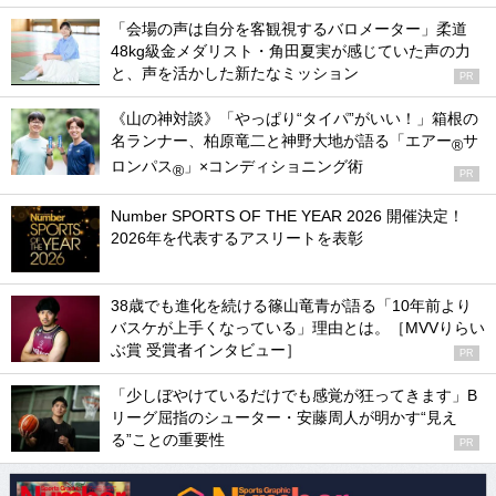
「会場の声は自分を客観視するバロメーター」柔道
48kg級金メダリスト・角田夏実が感じていた声の力
と、声を活かした新たなミッション
PR
《山の神対談》「やっぱり“タイパ”がいい！」箱根の
名ランナー、柏原竜二と神野大地が語る「エアー
サ
®
ロンパス
」×コンディショニング術
®
PR
Number SPORTS OF THE YEAR 2026 開催決定！
2026年を代表するアスリートを表彰
38歳でも進化を続ける篠山竜青が語る「10年前より
バスケが上手くなっている」理由とは。［MVVりらい
ぶ賞 受賞者インタビュー］
PR
「少しぼやけているだけでも感覚が狂ってきます」B
リーグ屈指のシューター・安藤周人が明かす“見え
る”ことの重要性
PR