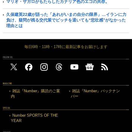
マリオ・ザガロがもたらしたカナリア色のエゴの共存。
久保建英22歳が語った「あれがいまの自分の限界」…イランに力
負け、疑問が残る交代策でピッチを退いても“悲壮感”がなかった
理由とは
毎日6時・11時・17時に最新記事をお届けします
FOLLOW US
MAGAZINE
雑誌『Number』購読のご案
雑誌『Number』バックナン
内
バー
SPECIAL
Number SPORTS OF THE
YEAR