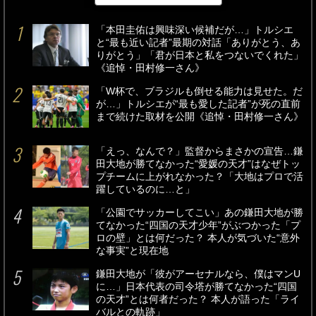
「本田圭佑は興味深い候補だが…」トルシエ
と“最も近い記者”最期の対話「ありがとう、あ
りがとう」「君が日本と私をつないでくれた」
《追悼・田村修一さん》
「W杯で、ブラジルも倒せる能力は見せた。だ
が…」トルシエが“最も愛した記者”が死の直前
まで続けた取材を公開《追悼・田村修一さん》
「えっ、なんで？」監督からまさかの宣告…鎌
田大地が勝てなかった“愛媛の天才”はなぜトッ
プチームに上がれなかった？「大地はプロで活
躍しているのに…と」
「公園でサッカーしてこい」あの鎌田大地が勝
てなかった“四国の天才少年”がぶつかった「プ
ロの壁」とは何だった？ 本人が気づいた“意外
な事実”と現在地
鎌田大地が「彼がアーセナルなら、僕はマンU
に…」日本代表の司令塔が勝てなかった“四国
の天才”とは何者だった？ 本人が語った「ライ
バルとの軌跡」