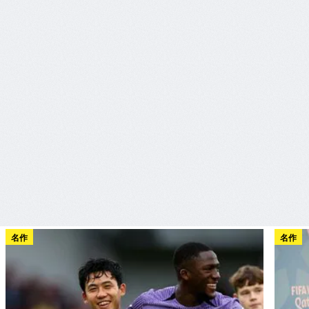
名作
名作