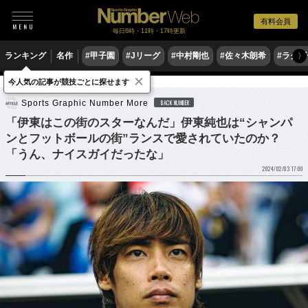
有料会員
毎日6時・11時・17時更新
ランキング
名作
#甲子園
#Jリーグ
#中村剛也
#佐々木朗希
#ラグ
〉
×
今人気の記事が競技ごとに探せます
サッカー
サッカー日本代表
Sports Graphic Number More
BACK NUMBER
「伊東はこの街のスターなんだ」伊東純也は“シャンパ
ンとフットボールの街”ランスで愛されていたのか？
「うん、ナイスガイだったな」
2024/02/03 17:00