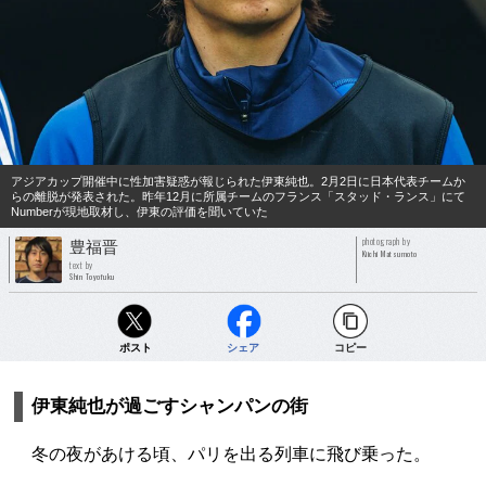
アジアカップ開催中に性加害疑惑が報じられた伊東純也。2月2日に日本代表チームか
らの離脱が発表された。昨年12月に所属チームのフランス「スタッド・ランス」にて
Numberが現地取材し、伊東の評価を聞いていた
photograph by
豊福晋
Kiichi Matsumoto
text by
Shin Toyofuku
ポスト
シェア
コピー
伊東純也が過ごすシャンパンの街
冬の夜があける頃、パリを出る列車に飛び乗った。