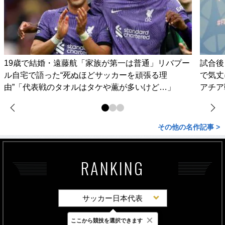
19歳で結婚・遠藤航「家族が第一は普通」リバプー
試合後
ル自宅で語った“死ぬほどサッカーを頑張る理
で気丈
由”「代表戦のタオルはタケや薫が多いけど…」
アチア
その他の名作記事 >
RANKING
サッカー日本代表
×
ここから競技を選択できます
最新
24時間
週間