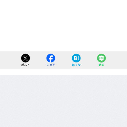
ポスト
シェア
はてな
送る