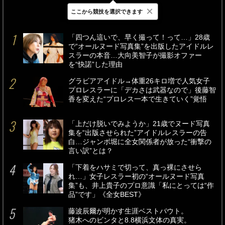
×
ここから競技を選択できます
最新
24時間
週間
「四つん這いで、早く撮って！って…」28歳
で“オールヌード写真集”を出版したアイドルレ
スラーの本音…大向美智子が撮影オファー
を“快諾”した理由
グラビアアイドル→体重26キロ増で人気女子
プロレスラーに「デカさは武器なので」後藤智
香を変えた“プロレス一本で生きていく”覚悟
「上だけ脱いでみようか」21歳でヌード写真
集を“出版させられた”アイドルレスラーの告
白…ジャンボ堀に全女関係者が放った“衝撃の
言い訳”とは？
「下着をハサミで切って、真っ裸にさせら
れ…」女子レスラー初の“オールヌード写真
集”も、井上貴子のプロ意識「私にとっては“作
品”です」《全女BEST》
藤波辰爾が明かす生涯ベストバウト。
猪木へのビンタと8.8横浜文体の真実。