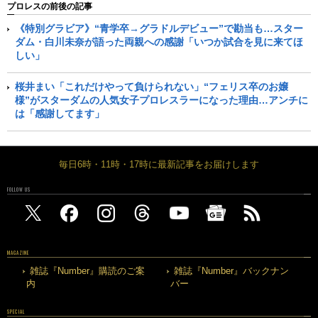
プロレスの前後の記事
《特別グラビア》“青学卒→グラドルデビュー”で勘当も…スター
ダム・白川未奈が語った両親への感謝「いつか試合を見に来てほ
しい」
桜井まい「これだけやって負けられない」“フェリス卒のお嬢
様”がスターダムの人気女子プロレスラーになった理由…アンチに
は「感謝してます」
毎日6時・11時・17時に最新記事をお届けします
FOLLOW US
MAGAZINE
雑誌『Number』購読のご案
雑誌『Number』バックナン
内
バー
SPECIAL