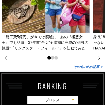
「総工費5億円」が今では廃墟に…あの『極悪女
身長1
王』でも話題 37年前“全女”全盛期に完成の“伝説の
ゃない
施設”「リングスター・フィールド」を訪ねてみた
HAN
その他の名作記事 >
RANKING
プロレス