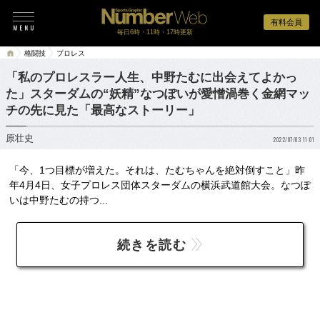
有料会員
毎日6時・11時・17時更新
格闘技
プロレス
「私のプロレスラー人生、中野たむに出会えてよかっ
た」スターダムの“妖精”なつぽいが愛憎渦巻く金網マッ
チの先に見た「最高なストーリー」
原壮史
2022/07/03 11:01
「今、1つ目標が増えた。それは、たむちゃんを絶対倒すこと」昨
年4月4日、女子プロレス団体スターダムの横浜武道館大会。なつぽ
いは中野たむの持つ...
続きを読む