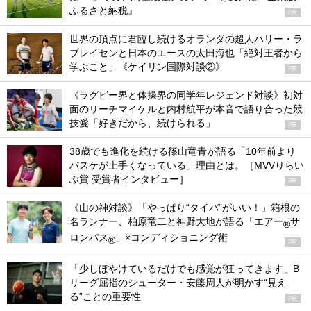
ふるさと納税』
PR
世界の頂点に君臨し続けるオランダの超人ハリー・ラ
ブレイセンと日本のエースの太田海也「絶対王者から
学ぶこと」《ケイリン国際対談②》
PR
《ラグビー界と体操界の同学年レジェンド対談》初対
面のリーチマイケルと内村航平が本音で語り合った競
技愛「好きだから、続けられる」
PR
38歳でも進化を続ける篠山竜青が語る「10年前より
バスケが上手くなっている」理由とは。［MVVりらい
ぶ賞 受賞者インタビュー］
PR
《山の神対談》「やっぱり“タイパ”がいい！」箱根の
名ランナー、柏原竜二と神野大地が語る「エアー
サ
®
ロンパス
」×コンディショニング術
®
PR
「少しぼやけているだけでも感覚が狂ってきます」B
リーグ屈指のシューター・安藤周人が明かす“見え
る”ことの重要性
PR