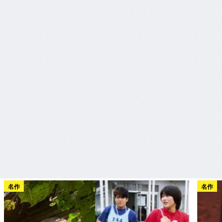
名作
名作