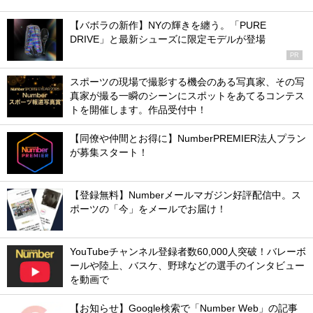
【バボラの新作】NYの輝きを纏う。「PURE
DRIVE」と最新シューズに限定モデルが登場
PR
スポーツの現場で撮影する機会のある写真家、その写
真家が撮る一瞬のシーンにスポットをあてるコンテス
トを開催します。作品受付中！
【同僚や仲間とお得に】NumberPREMIER法人プラン
が募集スタート！
【登録無料】Numberメールマガジン好評配信中。ス
ポーツの「今」をメールでお届け！
YouTubeチャンネル登録者数60,000人突破！バレーボ
ールや陸上、バスケ、野球などの選手のインタビュー
を動画で
【お知らせ】Google検索で「Number Web」の記事