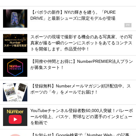
【バボラの新作】NYの輝きを纏う。「PURE
DRIVE」と最新シューズに限定モデルが登場
PR
スポーツの現場で撮影する機会のある写真家、その写
真家が撮る一瞬のシーンにスポットをあてるコンテス
トを開催します。作品受付中！
【同僚や仲間とお得に】NumberPREMIER法人プラン
が募集スタート！
【登録無料】Numberメールマガジン好評配信中。ス
ポーツの「今」をメールでお届け！
YouTubeチャンネル登録者数60,000人突破！バレーボ
ールや陸上、バスケ、野球などの選手のインタビュー
を動画で
【お知らせ】Google検索で「Number Web」の記事