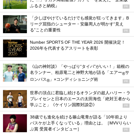
ふるさと納税』
PR
「少しぼやけているだけでも感覚が狂ってきます」B
リーグ屈指のシューター・安藤周人が明かす“見え
る”ことの重要性
PR
Number SPORTS OF THE YEAR 2026 開催決定！
2026年を代表するアスリートを表彰
《山の神対談》「やっぱり“タイパ”がいい！」箱根の
名ランナー、柏原竜二と神野大地が語る「エアー
サ
®
ロンパス
」×コンディショニング術
®
PR
世界の頂点に君臨し続けるオランダの超人ハリー・ラ
ブレイセンと日本のエースの太田海也「絶対王者から
学ぶこと」《ケイリン国際対談②》
PR
38歳でも進化を続ける篠山竜青が語る「10年前より
バスケが上手くなっている」理由とは。［MVVりらい
ぶ賞 受賞者インタビュー］
PR