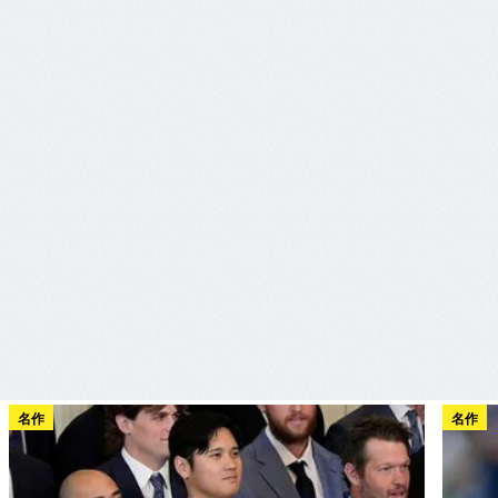
名作
名作