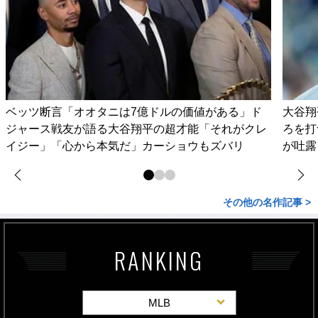
ベッツ断言「オオタニは7億ドルの価値がある」ド
大谷翔
ジャース戦友が語る大谷翔平の超才能「それがクレ
ろを打
イジー」「心から本気だ」カーショウもズバリ
が吐露
その他の名作記事 >
RANKING
MLB