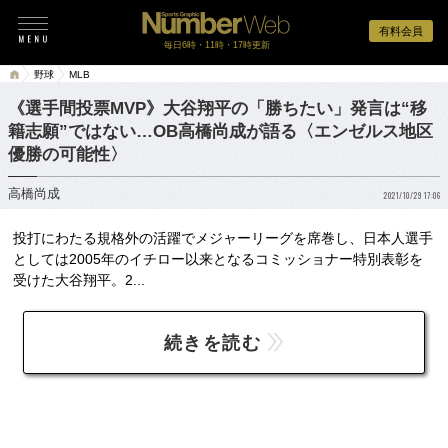
有料会員
毎日6時・11時・17時更新
野球
MLB
《選手間投票MVP》大谷翔平の「勝ちたい」発言は“移
籍志願”ではない…OB高橋尚成が語る〈エンゼルス地区
優勝の可能性〉
高橋尚成
2021/10/29 17:06
投打にわたる規格外の活躍でメジャーリーグを席巻し、日本人選手
としては2005年のイチロー以来となるコミッショナー特別表彰を
受けた大谷翔平。2...
続きを読む