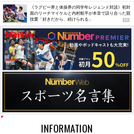
《ラグビー界と体操界の同学年レジェンド対談》初対
面のリーチマイケルと内村航平が本音で語り合った競
技愛「好きだから、続けられる」
PR
INFORMATION