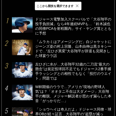
×
ここから競技を選択できます
最新
24時間
週間
ドジャース電撃加入スクーバルで「大谷翔平の
投手負担減」なら4年連続MVPも…「鈴木誠也
の同僚PCAを射程圏内」サイ・ヤング賞ととも
に予想
「ムラカミはアメージングだ」白ジャケットに
ジーンズ姿の村上宗隆、山本由伸は黒タキシー
ドで…“左ひざ異変”大谷翔平が辞退も見聞きし
た球宴ウラ話
左ひざに水が…大谷翔平32歳の二刀流“最大の
懸念”は規定投球回不足でもドジャース2番手捕
手ラッシングとの相性でもなく「投打のウエイ
ト」問題では
W杯開催のウラで…アメリカ“現地の野球人
気”は？「オオタニ不在は大ダメージ」大谷翔
平の離脱、メジャー解説者が思わず漏らした本
音「がっかりだ…」
「ショウヘイは奇人だよ」ドジャース同僚・球
界OBが続々証言…大谷翔平の“盗塁が減っ