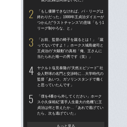
らD
「もし優勝できなければ、パ・リーグは
終わりだった」1999年王貞治ダイエーが
「
つかんだ“ラストチャンス”の意味「もう1
で
リーグ制やろな、と」
を
は
「お前、監督の椅子を蹴るとは！」「蹴
ってないですよ！」ホークス城島健司と
「
王貞治の“大騒動”の真相「俺、王さんに
コー
当たられた唯一の男です（笑）」
人に
で
ヤクルト塩見泰隆の“天然エピソード” 社
会人野球の名門と交渉時に…大学時代の
「
監督「あいつ、ガソリンスタンドで働く
です
と思っていたんです」
治
「
「僕を4番から外してください」ホーク
ス小久保裕紀“選手人生最大の危機”に王
「
貞治は何と答えたか…「あれで逃げてい
り
たら、次も逃げていた」
た“
「
もっと見る