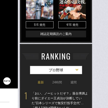
8/6
4/16
発売
発売
雑誌定期購読のご案内
RANKING
プロ野球
最新
24時間
週間
「おい、ノーヒットだぞ？」落合博満よ
「ア
り前にダイエー王貞治が決断してい
球
た“日本シリーズで無安打投手交代”…
す“
「個人記録は関係ないんだ」
た…