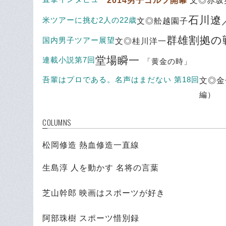
2014男子ゴルフ開幕
文◎赤坂
石川遼
米ツアーに挑む2人の22歳
文◎舩越園子
群雄割拠の
国内男子ツアー展望
文◎桂川洋一
堂場瞬一
連載小説第7回
「黄金の時」
吾輩はプロである。名声はまだない 第18回
文◎
編）
COLUMNS
松岡修造 熱血修造一直線
生島淳 人を動かす 名将の言葉
芝山幹郎 映画はスポーツが好き
阿部珠樹 スポーツ惜別録