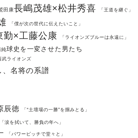
長嶋茂雄×松井秀喜
鷲田康
「王道を継ぐ」
雄
「僕が次の世代に伝えたいこと」
東勤×工藤公康
「ライオンズブルーは永遠に」
球史を一変させた男たち
清純
武ライオンズ
し、名将の系譜
原辰徳
「“土壇場の一勝”を掴みとる」
「涙を拭いて、勝負の年へ」
一
「パワーピッチで堂々と」