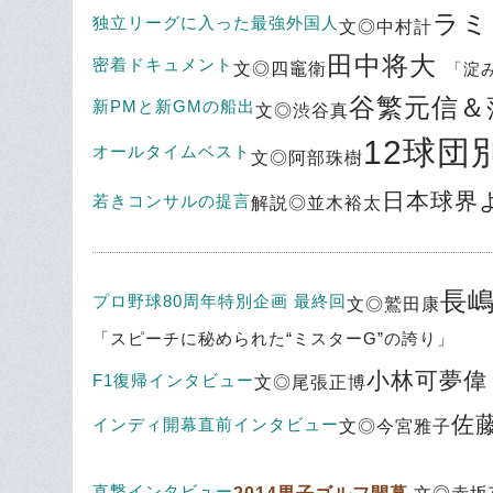
ラ
独立リーグに入った最強外国人
文◎中村計
田中将大
密着ドキュメント
文◎四竈衛
「淀
谷繁元信＆
新PMと新GMの船出
文◎渋谷真
12球団
オールタイムベスト
文◎阿部珠樹
日本球界
若きコンサルの提言
解説◎並木裕太
長
プロ野球80周年特別企画 最終回
文◎鷲田康
「スピーチに秘められた“ミスターG”の誇り」
小林可夢
F1復帰インタビュー
文◎尾張正博
佐
インディ開幕直前インタビュー
文◎今宮雅子
直撃インタビュー