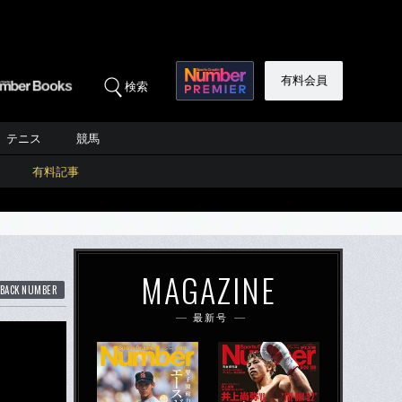
有料会員
検索
テニス
競馬
有料記事
MAGAZINE
BACK NUMBER
最新号