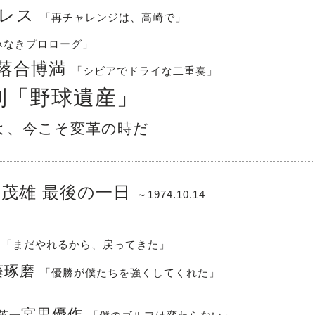
ミレス
「再チャレンジは、高崎で」
みなきプロローグ」
落合博満
「シビアでドライな二重奏」
別「野球遺産」
よ、今こそ変革の時だ
嶋茂雄 最後の一日
～1974.10.14
偉
「まだやれるから、戻ってきた」
藤琢磨
「優勝が僕たちを強くしてくれた」
宮里優作