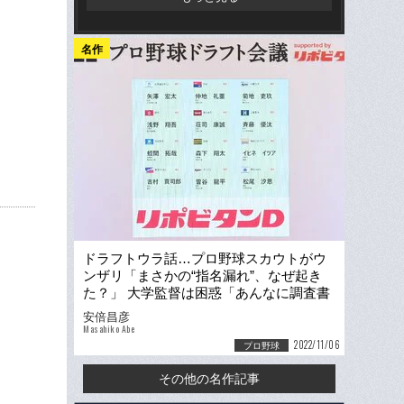
名作
ドラフトウラ話…プロ野球スカウトがウ
ンザリ「まさかの“指名漏れ”、なぜ起き
た？」 大学監督は困惑「あんなに調査書
も来てたのに…」
安倍昌彦
Masahiko Abe
2022/11/06
プロ野球
その他の名作記事