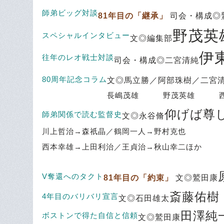
師弟ビッグ対談
81年目の「継承」
司会・構成◎
野茂英
スペシャルインタビュー
文◎編集部
伊
往年のレオ戦士対談
司会・構成◎二宮清純
80周年記念コラム
文◎馬立勝／阿部珠樹／二宮
長嶋茂雄 野茂英雄 西
仰げば尊
師弟関係で読む監督史
文◎永谷脩
川上哲治→森祇晶／鶴岡一人→野村克也
西本幸雄→上田利治／王貞治→秋山幸二ほか
V奪還へのタクト
81年目の「約束」
文◎鷲田康
斎藤佑樹
4年目のバリバリ宣言
文◎石田雄太
田澤純
ボストンで得た自信と信頼
文◎鷲田康