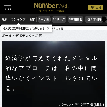
有料会員
毎日6時・11時・17時更新
最新
ランキング
名作
#甲子園
#Jリーグ
#中村剛也
#佐々木朗希
〉
×
今人気の記事が競技ごとに探せます
スポーツ名言集
ホ
ポール・デポデスタの名言
ポール・デポデスタの名言
経済学が与えてくれたメンタル
的なアプローチは、私の中に間
違いなくインストールされてい
る。
ポール・デポデスタ
(MLB)