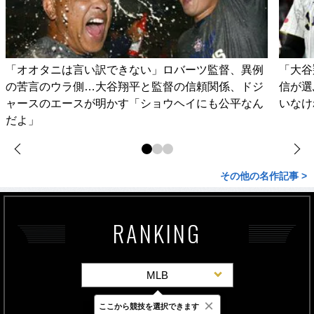
「オオタニは言い訳できない」ロバーツ監督、異例
「大谷
の苦言のウラ側…大谷翔平と監督の信頼関係、ドジ
信が選
ャースのエースが明かす「ショウヘイにも公平なん
いなけ
だよ」
その他の名作記事 >
RANKING
MLB
×
ここから競技を選択できます
最新
24時間
週間