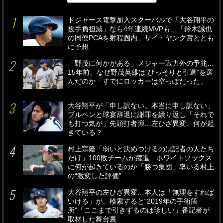
ドジャース電撃加入スクーバルで「大谷翔平の
投手負担減」なら4年連続MVPも…「鈴木誠也
の同僚PCAを射程圏内」サイ・ヤング賞ととも
に予想
「野茂に何かがある」メジャー戦力外の予兆…
15年前、なぜ野茂英雄は“ひっそりと引退”を選
んだのか「すでにロッカーは空っぽだった」
大谷翔平が「申し訳ない。本当に申し訳ない」
ブルペンと球宴辞退に謝罪を繰り返し「それで
も打つ気が」先頭打者弾…左ひざ異変、何が起
きている？
村上宗隆「弱いと決めつけるのは記者の人たち
だけ」100敗チームが躍進…ホワイトソックス
に何が起きているのか「勝つ集団」率いる村上
の“激変した評価”
大谷翔平の左ひざ異変…本人は「無理をすれば
いける」が、検索すると“2019年の手術箇
所”「ここまで引きずるのは珍しい」番記者が
取材した舞台裏