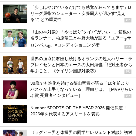
「少しぼやけているだけでも感覚が狂ってきます」B
リーグ屈指のシューター・安藤周人が明かす“見え
る”ことの重要性
PR
《山の神対談》「やっぱり“タイパ”がいい！」箱根の
名ランナー、柏原竜二と神野大地が語る「エアー
サ
®
ロンパス
」×コンディショニング術
®
PR
世界の頂点に君臨し続けるオランダの超人ハリー・ラ
ブレイセンと日本のエースの太田海也「絶対王者から
学ぶこと」《ケイリン国際対談②》
PR
38歳でも進化を続ける篠山竜青が語る「10年前より
バスケが上手くなっている」理由とは。［MVVりらい
ぶ賞 受賞者インタビュー］
PR
Number SPORTS OF THE YEAR 2026 開催決定！
2026年を代表するアスリートを表彰
《ラグビー界と体操界の同学年レジェンド対談》初対