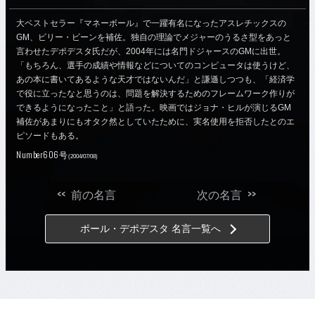
大ベストセラー『マネーボール』で一躍有名になったアスレチックスの
GM、ビリー・ビーンを補佐。独自の理論でメジャーのうるさ型をあっと
言わせたデポデスタ氏だが、2004年には名門ドジャースのGMに出世。
「もちろん、選手の成績や情報などについてのコンピュータは使うけど、
あの本に書いてあるような天才ではないんだ」と謙遜しつつも、「経済学
で役に立ったなと思うのは、問題を解決するためのフレームワーク作りが
できるようになったこと」と語った。映画ではジョナ・ヒルが演じるGM
補佐があまりにもオタク然としていたために、実名使用を拒否したとのエ
ピソードもある。
Number606号
(2004/07/08)
<<
>>
前の名言
次の名言
ポール・デポデスタ 名言一覧へ