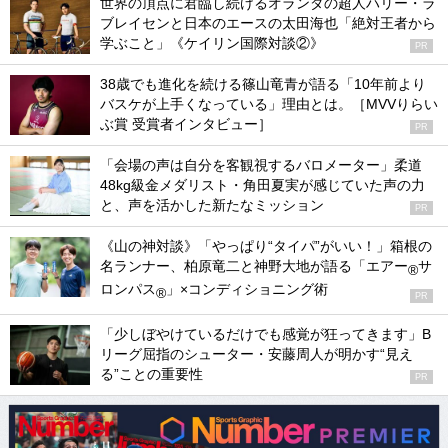
世界の頂点に君臨し続けるオランダの超人ハリー・ラ
ブレイセンと日本のエースの太田海也「絶対王者から
学ぶこと」《ケイリン国際対談②》
PR
38歳でも進化を続ける篠山竜青が語る「10年前より
バスケが上手くなっている」理由とは。［MVVりらい
ぶ賞 受賞者インタビュー］
PR
「会場の声は自分を客観視するバロメーター」柔道
48kg級金メダリスト・角田夏実が感じていた声の力
と、声を活かした新たなミッション
PR
《山の神対談》「やっぱり“タイパ”がいい！」箱根の
名ランナー、柏原竜二と神野大地が語る「エアー
サ
®
ロンパス
」×コンディショニング術
®
PR
「少しぼやけているだけでも感覚が狂ってきます」B
リーグ屈指のシューター・安藤周人が明かす“見え
る”ことの重要性
PR