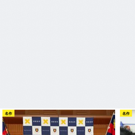
名作
名作