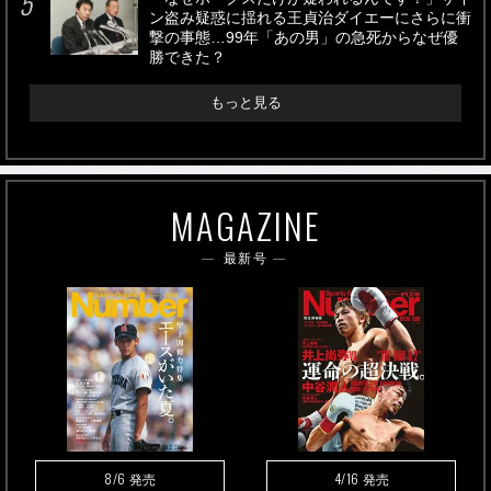
ン盗み疑惑に揺れる王貞治ダイエーにさらに衝
撃の事態…99年「あの男」の急死からなぜ優
勝できた？
もっと見る
MAGAZINE
最新号
8/6
4/16
発売
発売