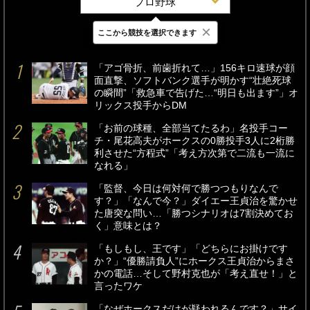
プロ野球
×
ここから競技を選択できます
最新
24時間
週間
「アゴ骨折、前歯折れて…」156キロ速球が顔
面直撃、ソフトバンク選手が明かす“壮絶死球
の瞬間”「救急車で告げた…“明日も出ます”」オ
リックス投手からDM
「お前の球種、全部当てたるわ」名投手コー
チ・尾花高夫がホークスの0勝投手3人に2桁勝
利させた“方程式”「考え方次第で二流も一流に
なれる」
「監督、今日は何対何で勝つつもりなんで
す？」「なんで今？」ダイエー王貞治を驚かせ
た唐突な問い…「勝つシナリオは7割決めてお
く」意味とは？
「もしもし、王です」「どちらにお掛けです
か？」“優勝請負人”にホークス王貞治からまさ
かの電話…そして野村克也が「考え直せ！」と
言ったワケ
「なぜホークスだけが疑われるんです？」サイ