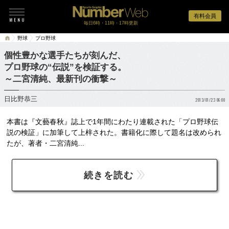
有料会員
毎日6時・11時・17時更新
野球
プロ野球
個性豊かな選手たちが刻んだ、
プロ野球の“伝説”を検証する。
～二宮清純、最新刊の衝撃～
日比野恭三
2013/01/23 06:00
本書は『文藝春秋』誌上で1年間にわたり連載された「プロ野球伝
説の検証」に加筆して上梓された。書籍化に際して題名は改められ
たが、著者・二宮清純...
続きを読む