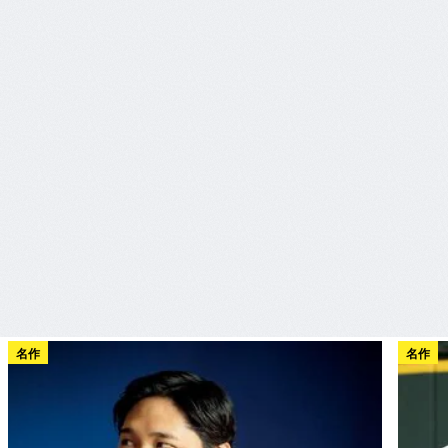
名作
名作