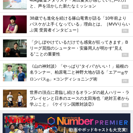
48kg級金メダリスト・角田夏実が感じていた声の力
と、声を活かした新たなミッション
PR
38歳でも進化を続ける篠山竜青が語る「10年前より
バスケが上手くなっている」理由とは。［MVVりらい
ぶ賞 受賞者インタビュー］
PR
「少しぼやけているだけでも感覚が狂ってきます」B
リーグ屈指のシューター・安藤周人が明かす“見え
る”ことの重要性
PR
《山の神対談》「やっぱり“タイパ”がいい！」箱根の
名ランナー、柏原竜二と神野大地が語る「エアー
サ
®
ロンパス
」×コンディショニング術
®
PR
世界の頂点に君臨し続けるオランダの超人ハリー・ラ
ブレイセンと日本のエースの太田海也「絶対王者から
学ぶこと」《ケイリン国際対談②》
PR