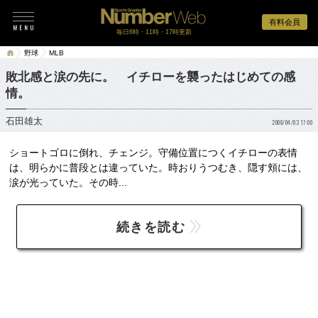
有料会員
毎日6時・11時・17時更新
野球
MLB
敗北感と涙の先に。 イチローを襲ったはじめての感
情。
石田雄太
2008/04/03 17:00
ショートゴロに倒れ、チェンジ。守備位置につくイチローの表情
は、明らかに普段とは違っていた。時おりうつむき、隠す頬には、
涙が光っていた。その時...
続きを読む