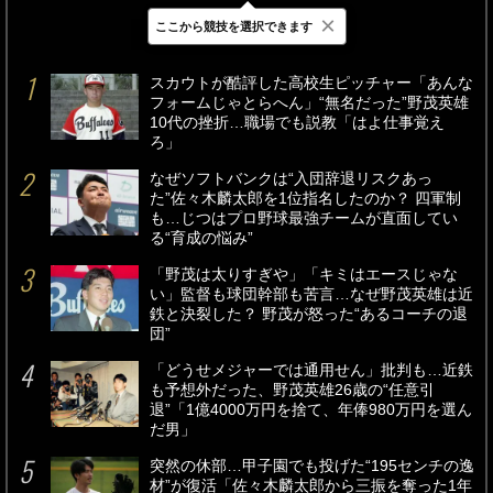
×
ここから競技を選択できます
最新
24時間
週間
スカウトが酷評した高校生ピッチャー「あんな
フォームじゃとらへん」“無名だった”野茂英雄
10代の挫折…職場でも説教「はよ仕事覚え
ろ」
なぜソフトバンクは“入団辞退リスクあっ
た”佐々木麟太郎を1位指名したのか？ 四軍制
も…じつはプロ野球最強チームが直面してい
る“育成の悩み”
「野茂は太りすぎや」「キミはエースじゃな
い」監督も球団幹部も苦言…なぜ野茂英雄は近
鉄と決裂した？ 野茂が怒った“あるコーチの退
団”
「どうせメジャーでは通用せん」批判も…近鉄
も予想外だった、野茂英雄26歳の“任意引
退”「1億4000万円を捨て、年俸980万円を選ん
だ男」
突然の休部…甲子園でも投げた“195センチの逸
材”が復活「佐々木麟太郎から三振を奪った1年