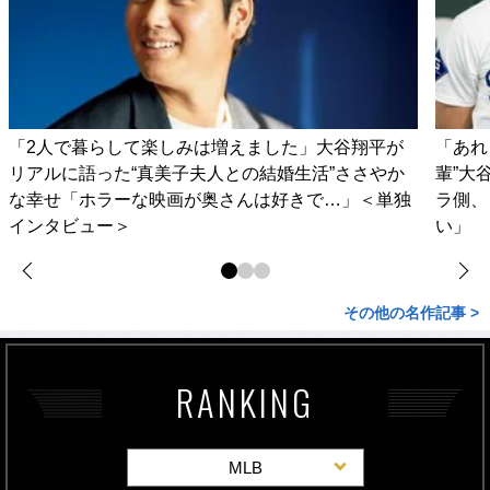
「2人で暮らして楽しみは増えました」大谷翔平が
「あれ
リアルに語った“真美子夫人との結婚生活”ささやか
輩”大
な幸せ「ホラーな映画が奥さんは好きで…」＜単独
ラ側、
インタビュー＞
い」
その他の名作記事 >
RANKING
MLB