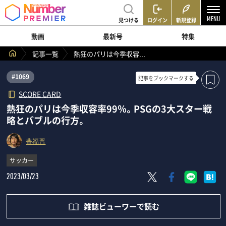
見つける
ログイン
新規登録
動画
最新号
特集
記事一覧
熱狂のパリは今季収容...
#1069
記事を
ブックマークする
SCORE CARD
熱狂のパリは今季収容率99％。PSGの3大スター戦
略とバブルの行方。
豊福晋
サッカー
2023/03/23
雑誌ビューワーで読む