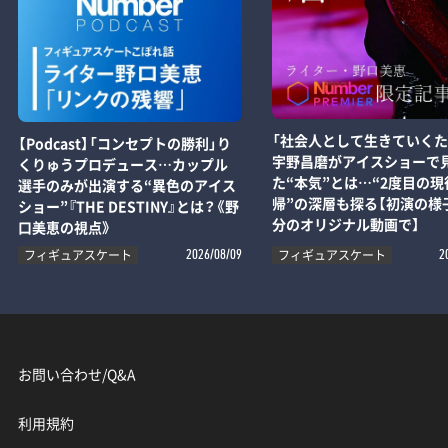
「社会人として生きていくた
【Podcast】「コンセプトの勝利」り
宇野昌磨がアイスショーで
くりゅうプロデュース…カップル
た“本気”とは…“2度目の現
選手のみが出演する“異色のアイス
帰”の深層も探る【初演の様子
ショー”『THE DESTINY』とは？《野
分のオリジナル動画で】
口美恵の視点》
フィギュアスケート
フィギュアスケート
2026/08/09
2
お問い合わせ/Q&A
利用規約