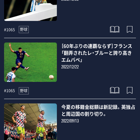
野球
#1065
［60年ぶりの連覇ならず］フランス
「翻弄されたレ・ブルーと誇り高き
エムバペ」
2022/12/22
野球
#1065
今夏の移籍金総額は新記録。英独占
と周辺国の割り切り。
2022/09/13