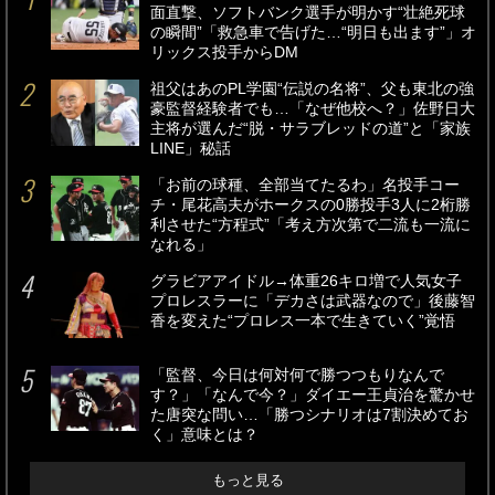
面直撃、ソフトバンク選手が明かす“壮絶死球
の瞬間”「救急車で告げた…“明日も出ます”」オ
リックス投手からDM
祖父はあのPL学園“伝説の名将”、父も東北の強
豪監督経験者でも…「なぜ他校へ？」佐野日大
主将が選んだ“脱・サラブレッドの道”と「家族
LINE」秘話
「お前の球種、全部当てたるわ」名投手コー
チ・尾花高夫がホークスの0勝投手3人に2桁勝
利させた“方程式”「考え方次第で二流も一流に
なれる」
グラビアアイドル→体重26キロ増で人気女子
プロレスラーに「デカさは武器なので」後藤智
香を変えた“プロレス一本で生きていく”覚悟
「監督、今日は何対何で勝つつもりなんで
す？」「なんで今？」ダイエー王貞治を驚かせ
た唐突な問い…「勝つシナリオは7割決めてお
く」意味とは？
もっと見る