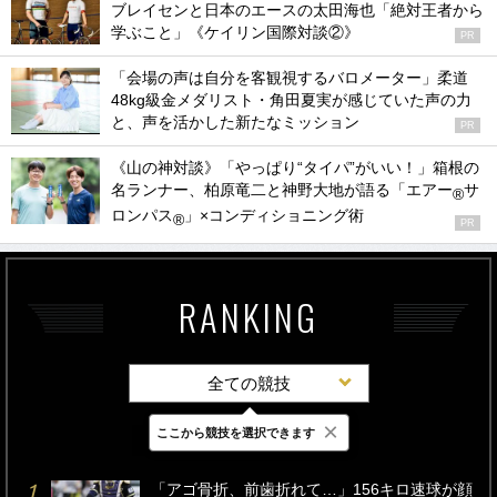
ブレイセンと日本のエースの太田海也「絶対王者から
学ぶこと」《ケイリン国際対談②》
PR
「会場の声は自分を客観視するバロメーター」柔道
48kg級金メダリスト・角田夏実が感じていた声の力
と、声を活かした新たなミッション
PR
《山の神対談》「やっぱり“タイパ”がいい！」箱根の
名ランナー、柏原竜二と神野大地が語る「エアー
サ
®
ロンパス
」×コンディショニング術
®
PR
RANKING
全ての競技
×
ここから競技を選択できます
最新
24時間
週間
「アゴ骨折、前歯折れて…」156キロ速球が顔