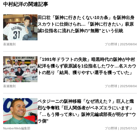
中村紀洋の関連記事
田口壮「阪神に行きたくない10カ条」を阪神出身
スカウトに仕掛けられ…「阪神に行きたい」萩原
誠1位指名に流れた阪神の“無難”という伝統
喜瀬雅則
プロ野球 | 2025/08/04
「1991年ドラフトの失敗」暗黒時代の阪神が中村
紀洋を獲らず萩原誠を1位指名したワケ…名スカウ
トの怒り「結局、獲りやすい選手を獲っていた」
喜瀬雅則
プロ野球 | 2025/08/04
ペタジーニの阪神移籍「なぜ消えた？」巨人と熾
烈な争奪戦「巨人関係者がベネズエラにいます」
「…もう帰って来い」阪神元編成部長が明かす“ウ
ラ側”
NumberWeb編集部
プロ野球 | 2025/07/13