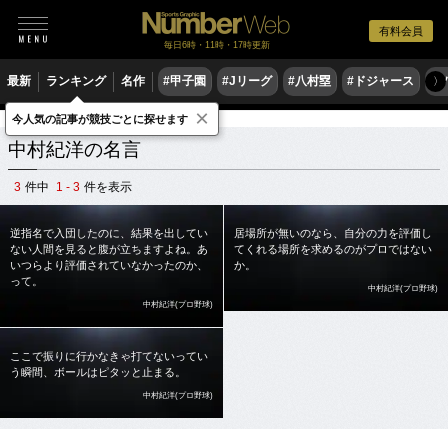
有料会員
毎日6時・11時・17時更新
最新
ランキング
名作
#甲子園
#Jリーグ
#八村塁
#ドジャース
#
〉
×
今人気の記事が競技ごとに探せます
スポーツ名言集
ナ
中村紀洋
中村紀洋の名言
3
件中
1 - 3
件を表示
逆指名で入団したのに、結果を出してい
居場所が無いのなら、自分の力を評価し
ない人間を見ると腹が立ちますよね。あ
てくれる場所を求めるのがプロではない
いつらより評価されていなかったのか、
か。
って。
中村紀洋(プロ野球)
中村紀洋(プロ野球)
ここで振りに行かなきゃ打てないってい
う瞬間、ボールはピタッと止まる。
中村紀洋(プロ野球)