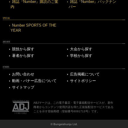
雑誌『Number』購読のご案
雑誌『Number』バックナン
内
バー
SPECIAL
Number SPORTS OF THE
YEAR
ARCHIVE
競技から探す
大会から探す
著者から探す
学校から探す
OTHERS
お問い合わせ
広告掲載について
動画・バナー広告について
サイトポリシー
サイトマップ
ABJマークは、この電子書店・電子書籍配信サービスが、著作
権者からコンテンツ使用許諾を得た正規版配信サービスである
ことを示す登録商標（登録番号6091713号）です。
© Bungeishunju Ltd.