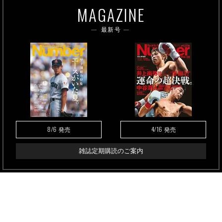
MAGAZINE
最新号
8/6
4/16
発売
発売
雑誌定期購読のご案内