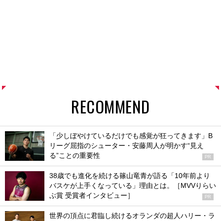
RECOMMEND
「少しぼやけているだけでも感覚が狂ってきます」B
リーグ屈指のシューター・安藤周人が明かす“見え
る”ことの重要性
PR
38歳でも進化を続ける篠山竜青が語る「10年前より
バスケが上手くなっている」理由とは。［MVVりらい
ぶ賞 受賞者インタビュー］
PR
世界の頂点に君臨し続けるオランダの超人ハリー・ラ