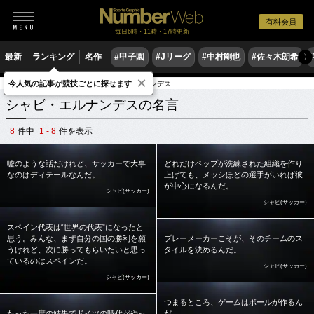
有料会員
毎日6時・11時・17時更新
最新
ランキング
名作
#甲子園
#Jリーグ
#中村剛也
#佐々木朗希
〉
×
今人気の記事が競技ごとに探せます
スポーツ名言集
シ
シャビ・エルナンデス
シャビ・エルナンデスの名言
8
件中
1 - 8
件を表示
嘘のような話だけれど、サッカーで大事
どれだけペップが洗練された組織を作り
なのはディテールなんだ。
上げても、メッシほどの選手がいれば彼
が中心になるんだ。
シャビ(サッカー)
シャビ(サッカー)
スペイン代表は“世界の代表”になったと
思う。みんな、まず自分の国の勝利を願
プレーメーカーこそが、そのチームのス
うけれど、次に勝ってもらいたいと思っ
タイルを決めるんだ。
ているのはスペインだ。
シャビ(サッカー)
シャビ(サッカー)
つまるところ、ゲームはボールが作るん
たった一度の結果でドイツの時代がやっ
だ。