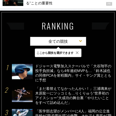
る”ことの重要性
PR
RANKING
全ての競技
×
ここから競技を選択できます
最新
24時間
週間
ドジャース電撃加入スクーバルで「大谷翔平の
投手負担減」なら4年連続MVPも…「鈴木誠也
の同僚PCAを射程圏内」サイ・ヤング賞ととも
に予想
「まだ着替えてなかったんかい！」三浦璃来が
木原龍一にツッコミも…りくりゅう“世界初の
アイスショー”大成功の舞台裏「やりたいこと
をすべて詰め込んだ」
「医学部志望がメンバーに4人」福岡の公立進
学校が“甲子園出場”の衝撃…それでも東筑が“野