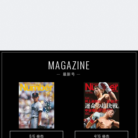
MAGAZINE
最新号
8/6
4/16
発売
発売