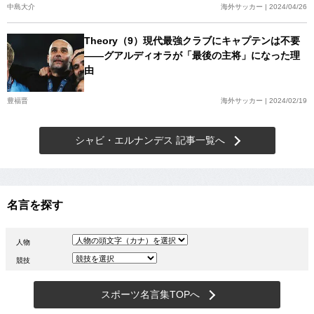
中島大介
海外サッカー | 2024/04/26
Theory（9）現代最強クラブにキャプテンは不要
――グアルディオラが「最後の主将」になった理
由
豊福晋
海外サッカー | 2024/02/19
シャビ・エルナンデス 記事一覧へ
名言を探す
人物
競技
スポーツ名言集TOPへ