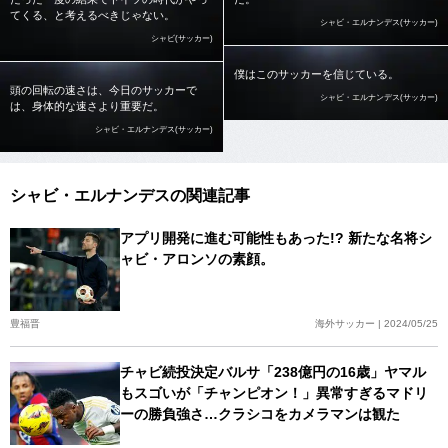
てくる、と考えるべきじゃない。
シャビ・エルナンデス(サッカー)
シャビ(サッカー)
僕はこのサッカーを信じている。
頭の回転の速さは、今日のサッカーで
シャビ・エルナンデス(サッカー)
は、身体的な速さより重要だ。
シャビ・エルナンデス(サッカー)
シャビ・エルナンデスの関連記事
アプリ開発に進む可能性もあった!? 新たな名将シ
ャビ・アロンソの素顔。
豊福晋
海外サッカー | 2024/05/25
チャビ続投決定バルサ「238億円の16歳」ヤマル
もスゴいが「チャンピオン！」異常すぎるマドリ
ーの勝負強さ…クラシコをカメラマンは観た