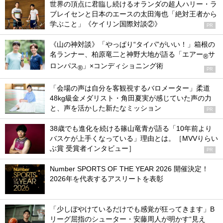
世界の頂点に君臨し続けるオランダの超人ハリー・ラ
ブレイセンと日本のエースの太田海也「絶対王者から
学ぶこと」《ケイリン国際対談②》
PR
《山の神対談》「やっぱり“タイパ”がいい！」箱根の
名ランナー、柏原竜二と神野大地が語る「エアー
サ
®
ロンパス
」×コンディショニング術
®
PR
「会場の声は自分を客観視するバロメーター」柔道
48kg級金メダリスト・角田夏実が感じていた声の力
と、声を活かした新たなミッション
PR
38歳でも進化を続ける篠山竜青が語る「10年前より
バスケが上手くなっている」理由とは。［MVVりらい
ぶ賞 受賞者インタビュー］
PR
Number SPORTS OF THE YEAR 2026 開催決定！
2026年を代表するアスリートを表彰
「少しぼやけているだけでも感覚が狂ってきます」B
リーグ屈指のシューター・安藤周人が明かす“見え