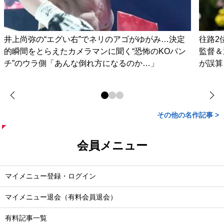
井上尚弥の“エグい右”でネリのアゴがゆがみ…決定
往路2
的瞬間をとらえたカメラマンに聞く“恐怖のKOパン
監督＆
チ”のウラ側「あんな倒れ方になるのか…」
が誤算
その他の名作記事 >
会員メニュー
マイメニュー登録・ログイン
マイメニュー退会（有料会員退会）
有料記事一覧